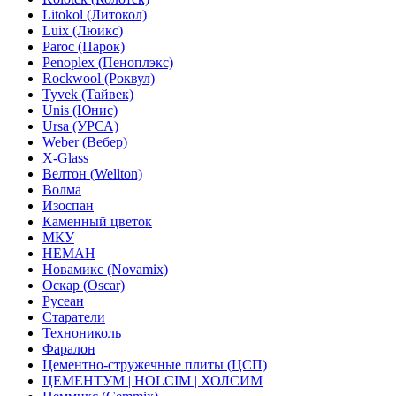
Litokol (Литокол)
Luix (Люикс)
Paroc (Парок)
Penoplex (Пеноплэкс)
Rockwool (Роквул)
Tyvek (Тайвек)
Unis (Юнис)
Ursa (УРСА)
Weber (Вебер)
X-Glass
Велтон (Wellton)
Волма
Изоспан
Каменный цветок
МКУ
НЕМАН
Новамикс (Novamix)
Оскар (Oscar)
Русеан
Старатели
Технониколь
Фаралон
Цементно-стружечные плиты (ЦСП)
ЦЕМЕНТУМ | HOLCIM | ХОЛСИМ