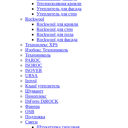
Теплоизоляция кровли
Утеплитель для фасада
Утеплитель для стен
Rockwool
Rockwool для кровли
Rockwool для стен
Rockwool для пола
Rockwool для фасада
Техноплекс XPS
Изобокс Технониколь
Технониколь
PAROC
ISOROC
ISOVER
URSA
Izovol
Knauf утеплитель
Шуманет
Пеноплекс
DiFerro DiROCK
Фанера
OSB
Подложка
Смеси
Штукатурка гипсовая