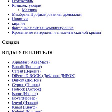
Геотекстиль
Комплектующие
Малярка
Мембрана Профилированная дренажная
Новинки
кирпич
Фасадные плиты и комплектующие
Кровельные материалы и элементы скатной крыши
Скидки
ВИДЫ УТЕПЛИТЕЛЯ
AquaMast (АкваМаст)
Bonolit (Бонолит)
Ceresit (Церезит)
DiFerro DiROCK (ДиФерро ДИРОК)
DuPont (ДюПон)
Gyproc (Гипрок)
Hotrock (Хотрок)
Isoroc (Изорок)
Isover(Изовер)
Izovol (Изовол)
Knauf (Кнауф)
Kolotek (Колотек)