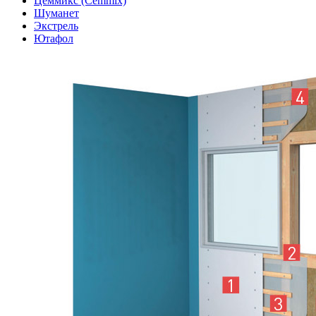
Цеммикс (Cemmix)
Шуманет
Экстрель
Ютафол