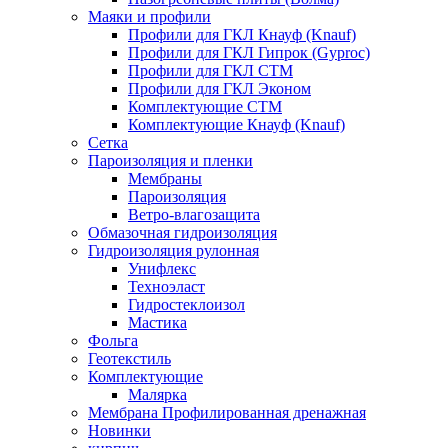
Маяки и профили
Профили для ГКЛ Кнауф (Knauf)
Профили для ГКЛ Гипрок (Gyproc)
Профили для ГКЛ СТМ
Профили для ГКЛ Эконом
Комплектующие СТМ
Комплектующие Кнауф (Knauf)
Сетка
Пароизоляция и пленки
Мембраны
Пароизоляция
Ветро-влагозащита
Обмазочная гидроизоляция
Гидроизоляция рулонная
Унифлекс
Техноэласт
Гидростеклоизол
Мастика
Фольга
Геотекстиль
Комплектующие
Малярка
Мембрана Профилированная дренажная
Новинки