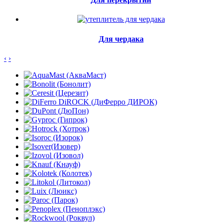
Для чердака
‹
›