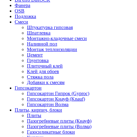
Фанера
OSB
Подложка
Смеси
Штукатурка гипсовая
Шпатлевка
Монтажно-кладочные смеси
Наливной пол
Монтаж теплоизоляции
Цемент
Грунтовка
Плиточный клей
Клей для обоев
Стяжка пола
Добавки к смесям
Гипсокартон
Гипсокартон Гипрок (Gyproc)
Гипсокартон Кнауф (Knauf)
Гипсокартон Волма
Плиты, кирпич, блоки
Плиты
Пазогребневые плиты (Кнауф)
Пазогребневые плиты (Волма)
Газосиликатные блоки