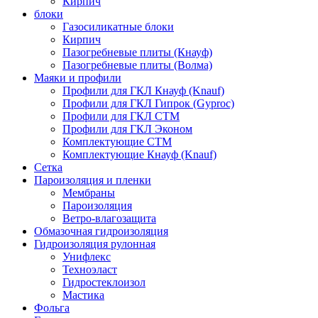
Кирпич
блоки
Газосиликатные блоки
Кирпич
Пазогребневые плиты (Кнауф)
Пазогребневые плиты (Волма)
Маяки и профили
Профили для ГКЛ Кнауф (Knauf)
Профили для ГКЛ Гипрок (Gyproc)
Профили для ГКЛ СТМ
Профили для ГКЛ Эконом
Комплектующие СТМ
Комплектующие Кнауф (Knauf)
Сетка
Пароизоляция и пленки
Мембраны
Пароизоляция
Ветро-влагозащита
Обмазочная гидроизоляция
Гидроизоляция рулонная
Унифлекс
Техноэласт
Гидростеклоизол
Мастика
Фольга