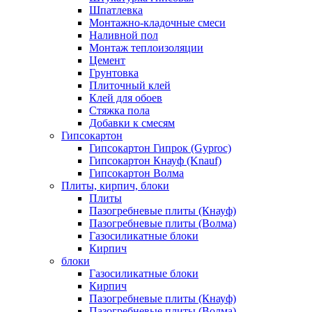
Шпатлевка
Монтажно-кладочные смеси
Наливной пол
Монтаж теплоизоляции
Цемент
Грунтовка
Плиточный клей
Клей для обоев
Стяжка пола
Добавки к смесям
Гипсокартон
Гипсокартон Гипрок (Gyproc)
Гипсокартон Кнауф (Knauf)
Гипсокартон Волма
Плиты, кирпич, блоки
Плиты
Пазогребневые плиты (Кнауф)
Пазогребневые плиты (Волма)
Газосиликатные блоки
Кирпич
блоки
Газосиликатные блоки
Кирпич
Пазогребневые плиты (Кнауф)
Пазогребневые плиты (Волма)