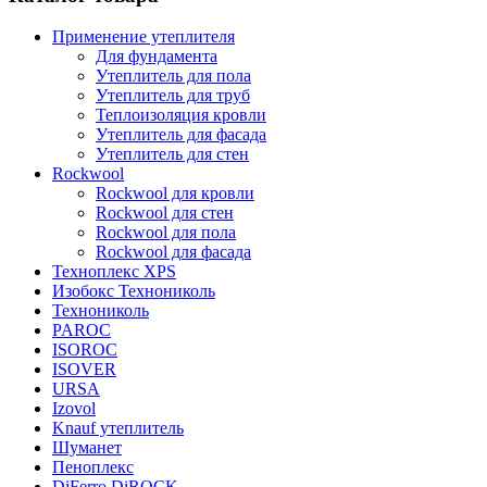
Применение утеплителя
Для фундамента
Утеплитель для пола
Утеплитель для труб
Теплоизоляция кровли
Утеплитель для фасада
Утеплитель для стен
Rockwool
Rockwool для кровли
Rockwool для стен
Rockwool для пола
Rockwool для фасада
Техноплекс XPS
Изобокс Технониколь
Технониколь
PAROC
ISOROC
ISOVER
URSA
Izovol
Knauf утеплитель
Шуманет
Пеноплекс
DiFerro DiROCK