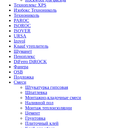
Техноплекс XPS
Изобокс Технониколь
Технониколь
PAROC
ISOROC
ISOVER
URSA
Izovol
Knauf утеплитель
Шуманет
Пеноплекс
DiFerro DiROCK
Фанера
OSB
Подложка
Смеси
Штукатурка гипсовая
Шпатлевка
Монтажно-кладочные смеси
Наливной пол
Монтаж теплоизоляции
Цемент
Грунтовка
Плиточный клей