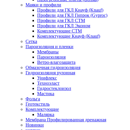
Маяки и профили
Профили для ГКЛ Кнауф (Knauf)
Профили для ГКЛ Гипрок (Gyproc)
Профили для ГКЛ СТМ
Профили для ГКЛ Эконом
Комплектующие СТМ
Комплектующие Кнауф (Knauf)
Сетка
Пароизоляция и пленки
Мембраны
Пароизоляция
Ветро-влагозащита
Обмазочная гидроизоляция
Гидроизоляция рулонная
Унифлекс
Техноэласт
Гидростеклоизол
Мастика
Фольга
Геотекстиль
Комплектующие
Малярка
Мембрана Профилированная дренажная
Новинки