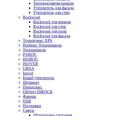
Теплоизоляция кровли
Утеплитель для фасада
Утеплитель для стен
Rockwool
Rockwool для кровли
Rockwool для стен
Rockwool для пола
Rockwool для фасада
Техноплекс XPS
Изобокс Технониколь
Технониколь
PAROC
ISOROC
ISOVER
URSA
Izovol
Knauf утеплитель
Шуманет
Пеноплекс
DiFerro DiROCK
Фанера
OSB
Подложка
Смеси
Штукатурка гипсовая