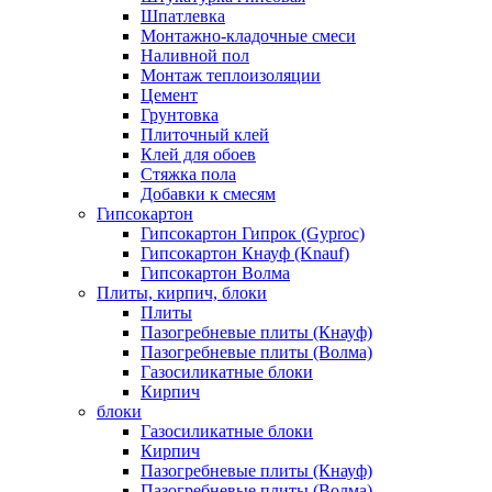
Шпатлевка
Монтажно-кладочные смеси
Наливной пол
Монтаж теплоизоляции
Цемент
Грунтовка
Плиточный клей
Клей для обоев
Стяжка пола
Добавки к смесям
Гипсокартон
Гипсокартон Гипрок (Gyproc)
Гипсокартон Кнауф (Knauf)
Гипсокартон Волма
Плиты, кирпич, блоки
Плиты
Пазогребневые плиты (Кнауф)
Пазогребневые плиты (Волма)
Газосиликатные блоки
Кирпич
блоки
Газосиликатные блоки
Кирпич
Пазогребневые плиты (Кнауф)
Пазогребневые плиты (Волма)