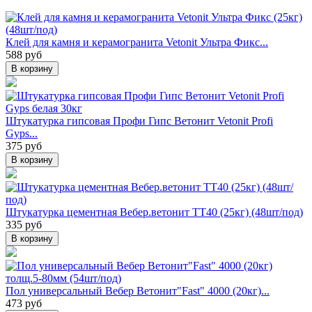
Клей для камня и керамогранита Vetonit Ультра Фикс...
588 руб
В корзину
Штукатурка гипсовая Профи Гипс Ветонит Vetonit Profi
Gyps...
375 руб
В корзину
Штукатурка цементная Вебер.ветонит ТТ40 (25кг) (48шт/под)
335 руб
В корзину
Пол универсальный Вебер Ветонит"Fast" 4000 (20кг)...
473 руб