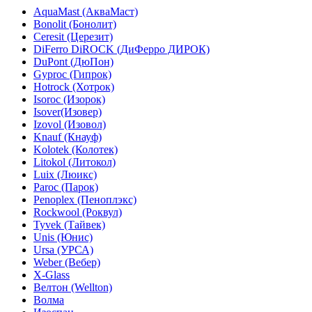
AquaMast (АкваМаст)
Bonolit (Бонолит)
Ceresit (Церезит)
DiFerro DiROCK (ДиФерро ДИРОК)
DuPont (ДюПон)
Gyproc (Гипрок)
Hotrock (Хотрок)
Isoroc (Изорок)
Isover(Изовер)
Izovol (Изовол)
Knauf (Кнауф)
Kolotek (Колотек)
Litokol (Литокол)
Luix (Люикс)
Paroc (Парок)
Penoplex (Пеноплэкс)
Rockwool (Роквул)
Tyvek (Тайвек)
Unis (Юнис)
Ursa (УРСА)
Weber (Вебер)
X-Glass
Велтон (Wellton)
Волма