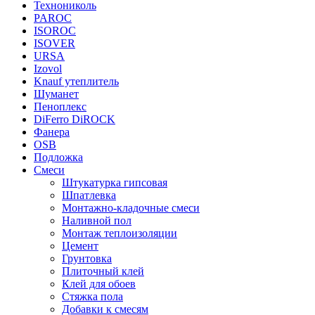
Технониколь
PAROC
ISOROC
ISOVER
URSA
Izovol
Knauf утеплитель
Шуманет
Пеноплекс
DiFerro DiROCK
Фанера
OSB
Подложка
Смеси
Штукатурка гипсовая
Шпатлевка
Монтажно-кладочные смеси
Наливной пол
Монтаж теплоизоляции
Цемент
Грунтовка
Плиточный клей
Клей для обоев
Стяжка пола
Добавки к смесям