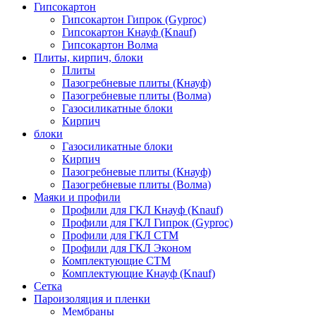
Гипсокартон
Гипсокартон Гипрок (Gyproc)
Гипсокартон Кнауф (Knauf)
Гипсокартон Волма
Плиты, кирпич, блоки
Плиты
Пазогребневые плиты (Кнауф)
Пазогребневые плиты (Волма)
Газосиликатные блоки
Кирпич
блоки
Газосиликатные блоки
Кирпич
Пазогребневые плиты (Кнауф)
Пазогребневые плиты (Волма)
Маяки и профили
Профили для ГКЛ Кнауф (Knauf)
Профили для ГКЛ Гипрок (Gyproc)
Профили для ГКЛ СТМ
Профили для ГКЛ Эконом
Комплектующие СТМ
Комплектующие Кнауф (Knauf)
Сетка
Пароизоляция и пленки
Мембраны