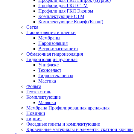
Профили для ГКЛ Гипрок (Gyproc)
Профили для ГКЛ СТМ
Профили для ГКЛ Эконом
Комплектующие СТМ
Комплектующие Кнауф (Knauf)
Сетка
Пароизоляция и пленки
Мембраны
Пароизоляция
Ветро-влагозащита
Обмазочная гидроизоляция
Гидроизоляция рулонная
Унифлекс
Техноэласт
Гидростеклоизол
Мастика
Фольга
Геотекстиль
Комплектующие
Малярка
Мембрана Профилированная дренажная
Новинки
кирпич
Фасадные плиты и комплектующие
Кровельные материалы и элементы скатной крыши