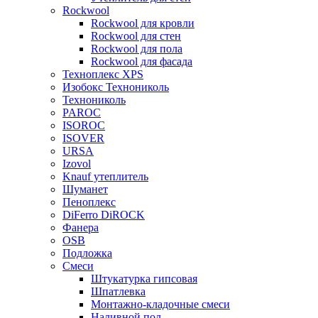
Rockwool
Rockwool для кровли
Rockwool для стен
Rockwool для пола
Rockwool для фасада
Техноплекс XPS
Изобокс Технониколь
Технониколь
PAROC
ISOROC
ISOVER
URSA
Izovol
Knauf утеплитель
Шуманет
Пеноплекс
DiFerro DiROCK
Фанера
OSB
Подложка
Смеси
Штукатурка гипсовая
Шпатлевка
Монтажно-кладочные смеси
Наливной пол