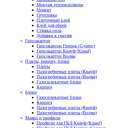
Монтаж теплоизоляции
Цемент
Грунтовка
Плиточный клей
Клей для обоев
Стяжка пола
Добавки к смесям
Гипсокартон
Гипсокартон Гипрок (Gyproc)
Гипсокартон Кнауф (Knauf)
Гипсокартон Волма
Плиты, кирпич, блоки
Плиты
Пазогребневые плиты (Кнауф)
Пазогребневые плиты (Волма)
Газосиликатные блоки
Кирпич
блоки
Газосиликатные блоки
Кирпич
Пазогребневые плиты (Кнауф)
Пазогребневые плиты (Волма)
Маяки и профили
Профили для ГКЛ Кнауф (Knauf)