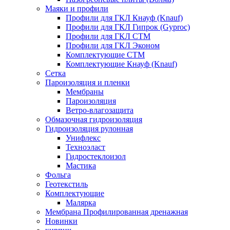
Маяки и профили
Профили для ГКЛ Кнауф (Knauf)
Профили для ГКЛ Гипрок (Gyproc)
Профили для ГКЛ СТМ
Профили для ГКЛ Эконом
Комплектующие СТМ
Комплектующие Кнауф (Knauf)
Сетка
Пароизоляция и пленки
Мембраны
Пароизоляция
Ветро-влагозащита
Обмазочная гидроизоляция
Гидроизоляция рулонная
Унифлекс
Техноэласт
Гидростеклоизол
Мастика
Фольга
Геотекстиль
Комплектующие
Малярка
Мембрана Профилированная дренажная
Новинки