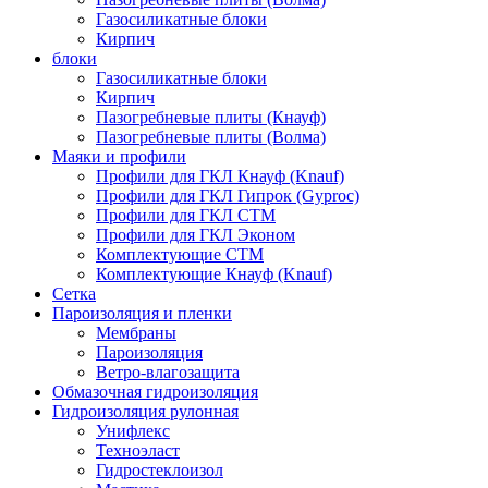
Газосиликатные блоки
Кирпич
блоки
Газосиликатные блоки
Кирпич
Пазогребневые плиты (Кнауф)
Пазогребневые плиты (Волма)
Маяки и профили
Профили для ГКЛ Кнауф (Knauf)
Профили для ГКЛ Гипрок (Gyproc)
Профили для ГКЛ СТМ
Профили для ГКЛ Эконом
Комплектующие СТМ
Комплектующие Кнауф (Knauf)
Сетка
Пароизоляция и пленки
Мембраны
Пароизоляция
Ветро-влагозащита
Обмазочная гидроизоляция
Гидроизоляция рулонная
Унифлекс
Техноэласт
Гидростеклоизол