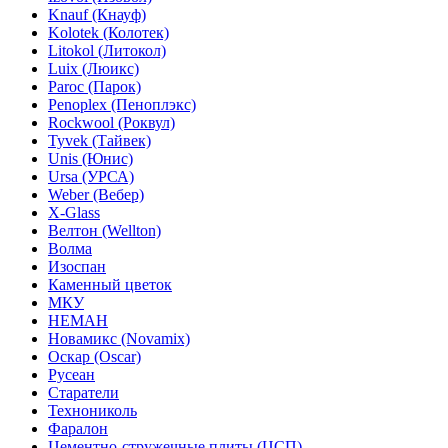
Knauf (Кнауф)
Kolotek (Колотек)
Litokol (Литокол)
Luix (Люикс)
Paroc (Парок)
Penoplex (Пеноплэкс)
Rockwool (Роквул)
Tyvek (Тайвек)
Unis (Юнис)
Ursa (УРСА)
Weber (Вебер)
X-Glass
Велтон (Wellton)
Волма
Изоспан
Каменный цветок
МКУ
НЕМАН
Новамикс (Novamix)
Оскар (Oscar)
Русеан
Старатели
Технониколь
Фаралон
Цементно-стружечные плиты (ЦСП)