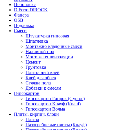
Пеноплекс
DiFerro DiROCK
Фанера
OSB
Подложка
Смеси
Штукатурка гипсовая
Шпатлевка
Монтажно-кладочные смеси
Наливной пол
Монтаж теплоизоляции
Цемент
Грунтовка
Плиточный клей
Клей для обоев
Стяжка пола
Добавки к смесям
Гипсокартон
Гипсокартон Гипрок (Gyproc)
Гипсокартон Кнауф (Knauf)
Гипсокартон Волма
Плиты, кирпич, блоки
Плиты
Пазогребневые плиты (Кнауф)
Пазогребневые плиты (Волма)