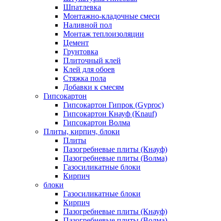
Шпатлевка
Монтажно-кладочные смеси
Наливной пол
Монтаж теплоизоляции
Цемент
Грунтовка
Плиточный клей
Клей для обоев
Стяжка пола
Добавки к смесям
Гипсокартон
Гипсокартон Гипрок (Gyproc)
Гипсокартон Кнауф (Knauf)
Гипсокартон Волма
Плиты, кирпич, блоки
Плиты
Пазогребневые плиты (Кнауф)
Пазогребневые плиты (Волма)
Газосиликатные блоки
Кирпич
блоки
Газосиликатные блоки
Кирпич
Пазогребневые плиты (Кнауф)
Пазогребневые плиты (Волма)