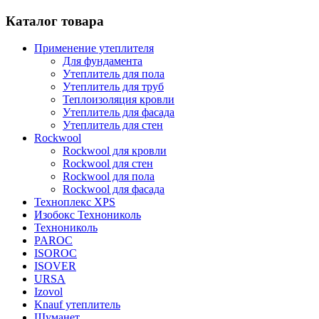
Каталог товара
Применение утеплителя
Для фундамента
Утеплитель для пола
Утеплитель для труб
Теплоизоляция кровли
Утеплитель для фасада
Утеплитель для стен
Rockwool
Rockwool для кровли
Rockwool для стен
Rockwool для пола
Rockwool для фасада
Техноплекс XPS
Изобокс Технониколь
Технониколь
PAROC
ISOROC
ISOVER
URSA
Izovol
Knauf утеплитель
Шуманет