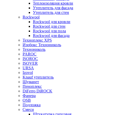
Теплоизоляция кровли
Утеплитель для фасада
Утеплитель для стен
Rockwool
Rockwool для кровли
Rockwool для стен
Rockwool для пола
Rockwool для фасада
Техноплекс XPS
Изобокс Технониколь
Технониколь
PAROC
ISOROC
ISOVER
URSA
Izovol
Knauf утеплитель
Шуманет
Пеноплекс
DiFerro DiROCK
Фанера
OSB
Подложка
Смеси
Штукатурка гипсовая