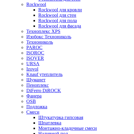
Rockwool
Rockwool для кровли
Rockwool для стен
Rockwool для пола
Rockwool для фасада
Техноплекс XPS
Изобокс Технониколь
Технониколь
PAROC
ISOROC
ISOVER
URSA
Izovol
Knauf утеплитель
Шуманет
Пеноплекс
DiFerro DiROCK
Фанера
OSB
Подложка
Смеси
Штукатурка гипсовая
Шпатлевка
Монтажно-кладочные смеси
Наливной пол