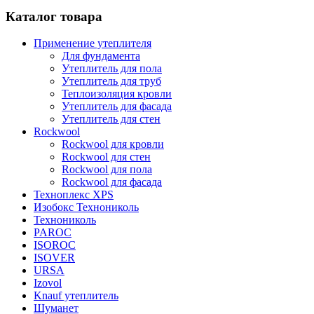
Каталог товара
Применение утеплителя
Для фундамента
Утеплитель для пола
Утеплитель для труб
Теплоизоляция кровли
Утеплитель для фасада
Утеплитель для стен
Rockwool
Rockwool для кровли
Rockwool для стен
Rockwool для пола
Rockwool для фасада
Техноплекс XPS
Изобокс Технониколь
Технониколь
PAROC
ISOROC
ISOVER
URSA
Izovol
Knauf утеплитель
Шуманет