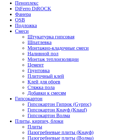
Пеноплекс
DiFerro DiROCK
Фанера
OSB
Подложка
Смеси
Штукатурка гипсовая
Шпатлевка
Монтажно-кладочные смеси
Наливной пол
Монтаж теплоизоляции
Цемент
Грунтовка
Плиточный клей
Клей для обоев
Стяжка пола
Добавки к смесям
Гипсокартон
Гипсокартон Гипрок (Gyproc)
Гипсокартон Кнауф (Knauf)
Гипсокартон Волма
Плиты, кирпич, блоки
Плиты
Пазогребневые плиты (Кнауф)
Пазогребневые плиты (Волма)