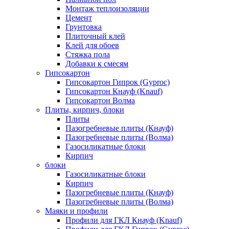
Монтаж теплоизоляции
Цемент
Грунтовка
Плиточный клей
Клей для обоев
Стяжка пола
Добавки к смесям
Гипсокартон
Гипсокартон Гипрок (Gyproc)
Гипсокартон Кнауф (Knauf)
Гипсокартон Волма
Плиты, кирпич, блоки
Плиты
Пазогребневые плиты (Кнауф)
Пазогребневые плиты (Волма)
Газосиликатные блоки
Кирпич
блоки
Газосиликатные блоки
Кирпич
Пазогребневые плиты (Кнауф)
Пазогребневые плиты (Волма)
Маяки и профили
Профили для ГКЛ Кнауф (Knauf)