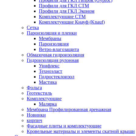
Профили для ГКЛ Гипрок (Gyproc)
Профили для ГКЛ СТМ
Профили для ГКЛ Эконом
Комплектующие СТМ
Комплектующие Кнауф (Knauf)
Сетка
Пароизоляция и пленки
Мембраны
Пароизоляция
Ветро-влагозащита
Обмазочная гидроизоляция
Гидроизоляция рулонная
Унифлекс
Техноэласт
Гидростеклоизол
Мастика
Фольга
Геотекстиль
Комплектующие
Малярка
Мембрана Профилированная дренажная
Новинки
кирпич
Фасадные плиты и комплектующие
Кровельные материалы и элементы скатной крыши