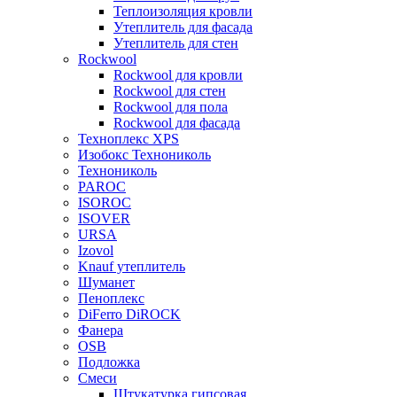
Теплоизоляция кровли
Утеплитель для фасада
Утеплитель для стен
Rockwool
Rockwool для кровли
Rockwool для стен
Rockwool для пола
Rockwool для фасада
Техноплекс XPS
Изобокс Технониколь
Технониколь
PAROC
ISOROC
ISOVER
URSA
Izovol
Knauf утеплитель
Шуманет
Пеноплекс
DiFerro DiROCK
Фанера
OSB
Подложка
Смеси
Штукатурка гипсовая