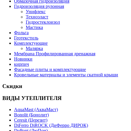
Обмазочная гидроизоляция
Гидроизоляция рулонная
Унифлекс
Техноэласт
Гидростеклоизол
Мастика
Фольга
Геотекстиль
Комплектующие
Малярка
Мембрана Профилированная дренажная
Новинки
кирпич
Фасадные плиты и комплектующие
Кровельные материалы и элементы скатной крыши
Скидки
ВИДЫ УТЕПЛИТЕЛЯ
AquaMast (АкваМаст)
Bonolit (Бонолит)
Ceresit (Церезит)
DiFerro DiROCK (ДиФерро ДИРОК)
DuPont (ДюПон)