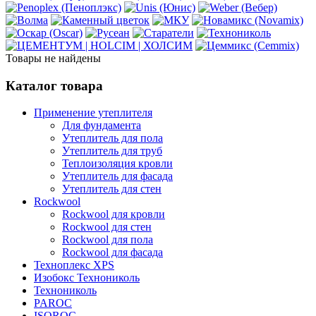
Товары не найдены
Каталог товара
Применение утеплителя
Для фундамента
Утеплитель для пола
Утеплитель для труб
Теплоизоляция кровли
Утеплитель для фасада
Утеплитель для стен
Rockwool
Rockwool для кровли
Rockwool для стен
Rockwool для пола
Rockwool для фасада
Техноплекс XPS
Изобокс Технониколь
Технониколь
PAROC
ISOROC