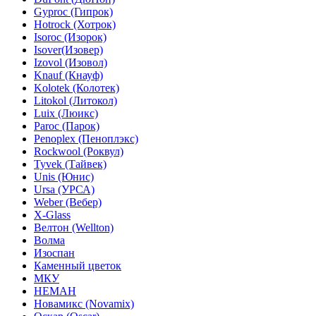
Gyproc (Гипрок)
Hotrock (Хотрок)
Isoroc (Изорок)
Isover(Изовер)
Izovol (Изовол)
Knauf (Кнауф)
Kolotek (Колотек)
Litokol (Литокол)
Luix (Люикс)
Paroc (Парок)
Penoplex (Пеноплэкс)
Rockwool (Роквул)
Tyvek (Тайвек)
Unis (Юнис)
Ursa (УРСА)
Weber (Вебер)
X-Glass
Велтон (Wellton)
Волма
Изоспан
Каменный цветок
МКУ
НЕМАН
Новамикс (Novamix)