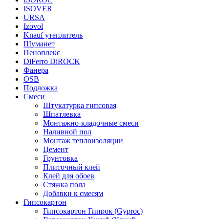
ISOVER
URSA
Izovol
Knauf утеплитель
Шуманет
Пеноплекс
DiFerro DiROCK
Фанера
OSB
Подложка
Смеси
Штукатурка гипсовая
Шпатлевка
Монтажно-кладочные смеси
Наливной пол
Монтаж теплоизоляции
Цемент
Грунтовка
Плиточный клей
Клей для обоев
Стяжка пола
Добавки к смесям
Гипсокартон
Гипсокартон Гипрок (Gyproc)