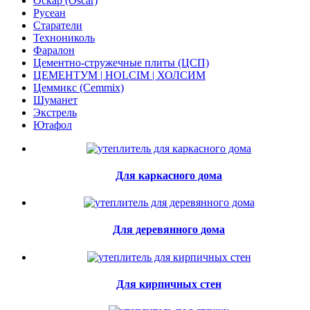
Оскар (Oscar)
Русеан
Старатели
Технониколь
Фаралон
Цементно-стружечные плиты (ЦСП)
ЦЕМЕНТУМ | HOLCIM | ХОЛСИМ
Цеммикс (Cemmix)
Шуманет
Экстрель
Ютафол
Для каркасного дома
Для деревянного дома
Для кирпичных стен