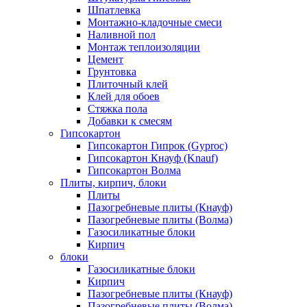
Шпатлевка
Монтажно-кладочные смеси
Наливной пол
Монтаж теплоизоляции
Цемент
Грунтовка
Плиточный клей
Клей для обоев
Стяжка пола
Добавки к смесям
Гипсокартон
Гипсокартон Гипрок (Gyproc)
Гипсокартон Кнауф (Knauf)
Гипсокартон Волма
Плиты, кирпич, блоки
Плиты
Пазогребневые плиты (Кнауф)
Пазогребневые плиты (Волма)
Газосиликатные блоки
Кирпич
блоки
Газосиликатные блоки
Кирпич
Пазогребневые плиты (Кнауф)
Пазогребневые плиты (Волма)