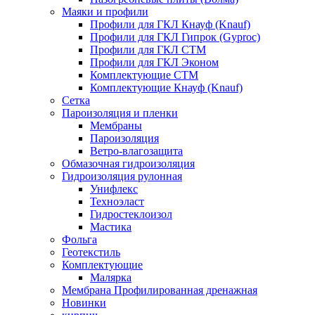
Маяки и профили
Профили для ГКЛ Кнауф (Knauf)
Профили для ГКЛ Гипрок (Gyproc)
Профили для ГКЛ СТМ
Профили для ГКЛ Эконом
Комплектующие СТМ
Комплектующие Кнауф (Knauf)
Сетка
Пароизоляция и пленки
Мембраны
Пароизоляция
Ветро-влагозащита
Обмазочная гидроизоляция
Гидроизоляция рулонная
Унифлекс
Техноэласт
Гидростеклоизол
Мастика
Фольга
Геотекстиль
Комплектующие
Малярка
Мембрана Профилированная дренажная
Новинки