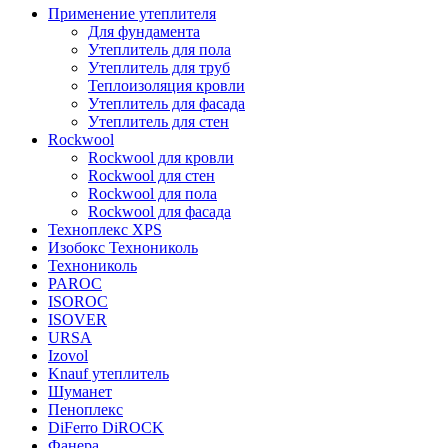
Применение утеплителя
Для фундамента
Утеплитель для пола
Утеплитель для труб
Теплоизоляция кровли
Утеплитель для фасада
Утеплитель для стен
Rockwool
Rockwool для кровли
Rockwool для стен
Rockwool для пола
Rockwool для фасада
Техноплекс XPS
Изобокс Технониколь
Технониколь
PAROC
ISOROC
ISOVER
URSA
Izovol
Knauf утеплитель
Шуманет
Пеноплекс
DiFerro DiROCK
Фанера