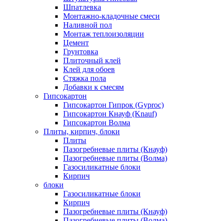
Шпатлевка
Монтажно-кладочные смеси
Наливной пол
Монтаж теплоизоляции
Цемент
Грунтовка
Плиточный клей
Клей для обоев
Стяжка пола
Добавки к смесям
Гипсокартон
Гипсокартон Гипрок (Gyproc)
Гипсокартон Кнауф (Knauf)
Гипсокартон Волма
Плиты, кирпич, блоки
Плиты
Пазогребневые плиты (Кнауф)
Пазогребневые плиты (Волма)
Газосиликатные блоки
Кирпич
блоки
Газосиликатные блоки
Кирпич
Пазогребневые плиты (Кнауф)
Пазогребневые плиты (Волма)