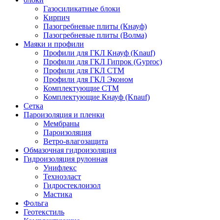
Газосиликатные блоки
Кирпич
Пазогребневые плиты (Кнауф)
Пазогребневые плиты (Волма)
Маяки и профили
Профили для ГКЛ Кнауф (Knauf)
Профили для ГКЛ Гипрок (Gyproc)
Профили для ГКЛ СТМ
Профили для ГКЛ Эконом
Комплектующие СТМ
Комплектующие Кнауф (Knauf)
Сетка
Пароизоляция и пленки
Мембраны
Пароизоляция
Ветро-влагозащита
Обмазочная гидроизоляция
Гидроизоляция рулонная
Унифлекс
Техноэласт
Гидростеклоизол
Мастика
Фольга
Геотекстиль