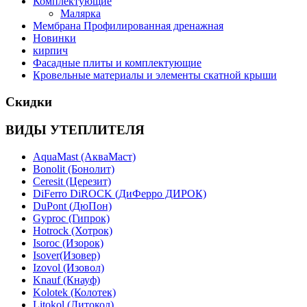
Комплектующие
Малярка
Мембрана Профилированная дренажная
Новинки
кирпич
Фасадные плиты и комплектующие
Кровельные материалы и элементы скатной крыши
Скидки
ВИДЫ УТЕПЛИТЕЛЯ
AquaMast (АкваМаст)
Bonolit (Бонолит)
Ceresit (Церезит)
DiFerro DiROCK (ДиФерро ДИРОК)
DuPont (ДюПон)
Gyproc (Гипрок)
Hotrock (Хотрок)
Isoroc (Изорок)
Isover(Изовер)
Izovol (Изовол)
Knauf (Кнауф)
Kolotek (Колотек)
Litokol (Литокол)