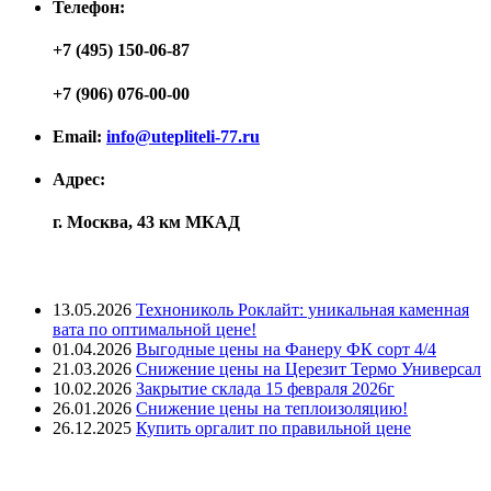
Телефон:
+7 (495) 150-06-87
+7 (906) 076-00-00
Email:
info@utepliteli-77.ru
Адрес:
г. Москва, 43 км МКАД
Лента новостей
13.05.2026
Технониколь Роклайт: уникальная каменная
вата по оптимальной цене!
01.04.2026
Выгодные цены на Фанеру ФК сорт 4/4
21.03.2026
Снижение цены на Церезит Термо Универсал
10.02.2026
Закрытие склада 15 февраля 2026г
26.01.2026
Снижение цены на теплоизоляцию!
26.12.2025
Купить оргалит по правильной цене
Меню