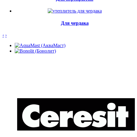
Для чердака
‹
›