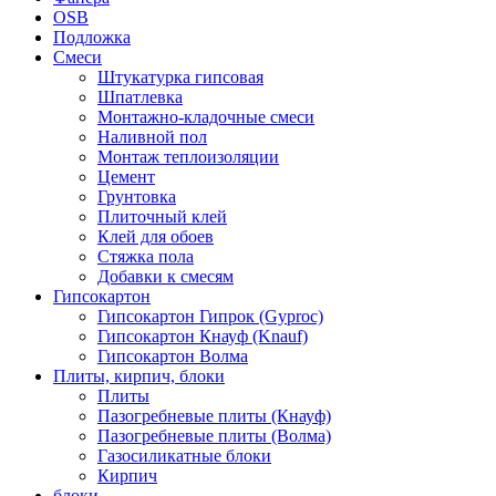
OSB
Подложка
Смеси
Штукатурка гипсовая
Шпатлевка
Монтажно-кладочные смеси
Наливной пол
Монтаж теплоизоляции
Цемент
Грунтовка
Плиточный клей
Клей для обоев
Стяжка пола
Добавки к смесям
Гипсокартон
Гипсокартон Гипрок (Gyproc)
Гипсокартон Кнауф (Knauf)
Гипсокартон Волма
Плиты, кирпич, блоки
Плиты
Пазогребневые плиты (Кнауф)
Пазогребневые плиты (Волма)
Газосиликатные блоки
Кирпич
блоки