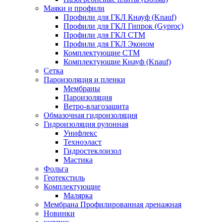
Маяки и профили
Профили для ГКЛ Кнауф (Knauf)
Профили для ГКЛ Гипрок (Gyproc)
Профили для ГКЛ СТМ
Профили для ГКЛ Эконом
Комплектующие СТМ
Комплектующие Кнауф (Knauf)
Сетка
Пароизоляция и пленки
Мембраны
Пароизоляция
Ветро-влагозащита
Обмазочная гидроизоляция
Гидроизоляция рулонная
Унифлекс
Техноэласт
Гидростеклоизол
Мастика
Фольга
Геотекстиль
Комплектующие
Малярка
Мембрана Профилированная дренажная
Новинки