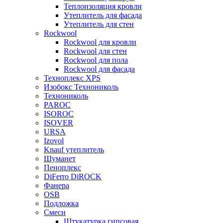
Теплоизоляция кровли
Утеплитель для фасада
Утеплитель для стен
Rockwool
Rockwool для кровли
Rockwool для стен
Rockwool для пола
Rockwool для фасада
Техноплекс XPS
Изобокс Технониколь
Технониколь
PAROC
ISOROC
ISOVER
URSA
Izovol
Knauf утеплитель
Шуманет
Пеноплекс
DiFerro DiROCK
Фанера
OSB
Подложка
Смеси
Штукатурка гипсовая