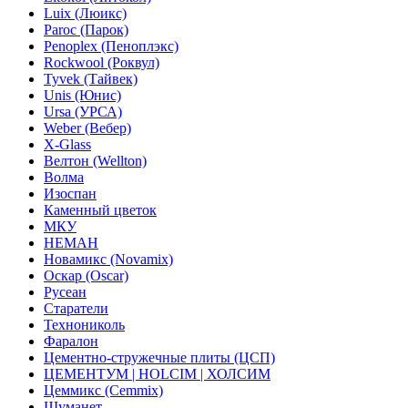
Luix (Люикс)
Paroc (Парок)
Penoplex (Пеноплэкс)
Rockwool (Роквул)
Tyvek (Тайвек)
Unis (Юнис)
Ursa (УРСА)
Weber (Вебер)
X-Glass
Велтон (Wellton)
Волма
Изоспан
Каменный цветок
МКУ
НЕМАН
Новамикс (Novamix)
Оскар (Oscar)
Русеан
Старатели
Технониколь
Фаралон
Цементно-стружечные плиты (ЦСП)
ЦЕМЕНТУМ | HOLCIM | ХОЛСИМ
Цеммикс (Cemmix)
Шуманет