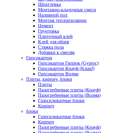
Шпатлевка
Монтажно-кладочные смеси
Наливной пол
Монтаж теплоизоляции
Цемент
Грунтовка
Плиточный клей
Клей для обоев
Стяжка пола
Добавки к смесям
Гипсокартон
Гипсокартон Гипрок (Gyproc)
Гипсокартон Кнауф (Knauf)
Гипсокартон Волма
Плиты, кирпич, блоки
Плиты
Пазогребневые плиты (Кнауф)
Пазогребневые плиты (Волма)
Газосиликатные блоки
Кирпич
блоки
Газосиликатные блоки
Кирпич
Пазогребневые плиты (Кнауф)
Пазогребневые плиты (Волма)