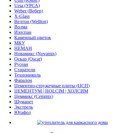
Unis (Юнис)
Ursa (УРСА)
Weber (Вебер)
X-Glass
Велтон (Wellton)
Волма
Изоспан
Каменный цветок
МКУ
НЕМАН
Новамикс (Novamix)
Оскар (Oscar)
Русеан
Старатели
Технониколь
Фаралон
Цементно-стружечные плиты (ЦСП)
ЦЕМЕНТУМ | HOLCIM | ХОЛСИМ
Цеммикс (Cemmix)
Шуманет
Экстрель
Ютафол