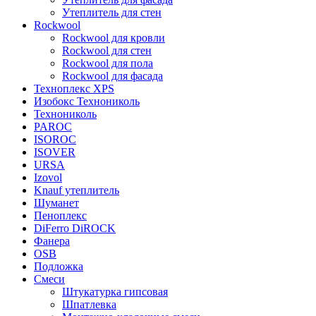
Утеплитель для стен
Rockwool
Rockwool для кровли
Rockwool для стен
Rockwool для пола
Rockwool для фасада
Техноплекс XPS
Изобокс Технониколь
Технониколь
PAROC
ISOROC
ISOVER
URSA
Izovol
Knauf утеплитель
Шуманет
Пеноплекс
DiFerro DiROCK
Фанера
OSB
Подложка
Смеси
Штукатурка гипсовая
Шпатлевка