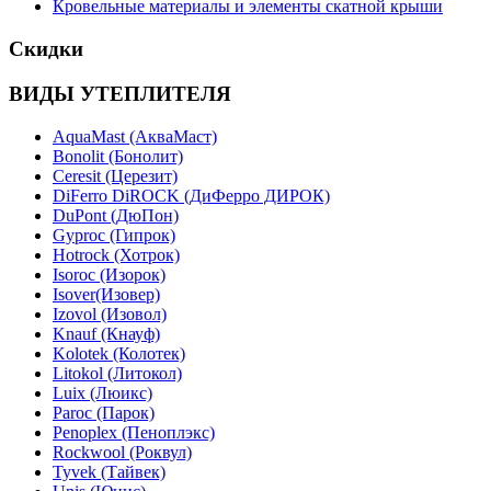
Кровельные материалы и элементы скатной крыши
Скидки
ВИДЫ УТЕПЛИТЕЛЯ
AquaMast (АкваМаст)
Bonolit (Бонолит)
Ceresit (Церезит)
DiFerro DiROCK (ДиФерро ДИРОК)
DuPont (ДюПон)
Gyproc (Гипрок)
Hotrock (Хотрок)
Isoroc (Изорок)
Isover(Изовер)
Izovol (Изовол)
Knauf (Кнауф)
Kolotek (Колотек)
Litokol (Литокол)
Luix (Люикс)
Paroc (Парок)
Penoplex (Пеноплэкс)
Rockwool (Роквул)
Tyvek (Тайвек)