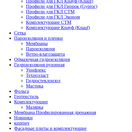
Профили для ГКЛ Кнауф (Knauf)
Профили для ГКЛ Гипрок (Gyproc)
Профили для ГКЛ СТМ
Профили для ГКЛ Эконом
Комплектующие СТМ
Комплектующие Кнауф (Knauf)
Сетка
Пароизоляция и пленки
Мембраны
Пароизоляция
Ветро-влагозащита
Обмазочная гидроизоляция
Гидроизоляция рулонная
Унифлекс
Техноэласт
Гидростеклоизол
Мастика
Фольга
Геотекстиль
Комплектующие
Малярка
Мембрана Профилированная дренажная
Новинки
кирпич
Фасадные плиты и комплектующие