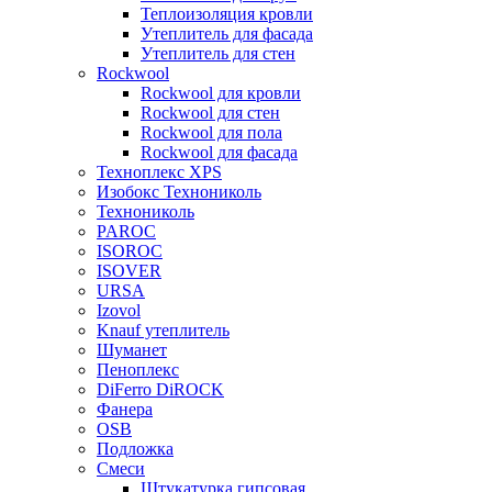
Теплоизоляция кровли
Утеплитель для фасада
Утеплитель для стен
Rockwool
Rockwool для кровли
Rockwool для стен
Rockwool для пола
Rockwool для фасада
Техноплекс XPS
Изобокс Технониколь
Технониколь
PAROC
ISOROC
ISOVER
URSA
Izovol
Knauf утеплитель
Шуманет
Пеноплекс
DiFerro DiROCK
Фанера
OSB
Подложка
Смеси
Штукатурка гипсовая