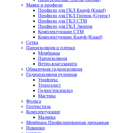
Маяки и профили
Профили для ГКЛ Кнауф (Knauf)
Профили для ГКЛ Гипрок (Gyproc)
Профили для ГКЛ СТМ
Профили для ГКЛ Эконом
Комплектующие СТМ
Комплектующие Кнауф (Knauf)
Сетка
Пароизоляция и пленки
Мембраны
Пароизоляция
Ветро-влагозащита
Обмазочная гидроизоляция
Гидроизоляция рулонная
Унифлекс
Техноэласт
Гидростеклоизол
Мастика
Фольга
Геотекстиль
Комплектующие
Малярка
Мембрана Профилированная дренажная
Новинки