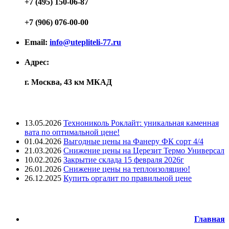
+7 (495) 150-06-87
+7 (906) 076-00-00
Email:
info@utepliteli-77.ru
Адрес:
г. Москва, 43 км МКАД
Лента новостей
13.05.2026
Технониколь Роклайт: уникальная каменная
вата по оптимальной цене!
01.04.2026
Выгодные цены на Фанеру ФК сорт 4/4
21.03.2026
Снижение цены на Церезит Термо Универсал
10.02.2026
Закрытие склада 15 февраля 2026г
26.01.2026
Снижение цены на теплоизоляцию!
26.12.2025
Купить оргалит по правильной цене
Меню
Главная