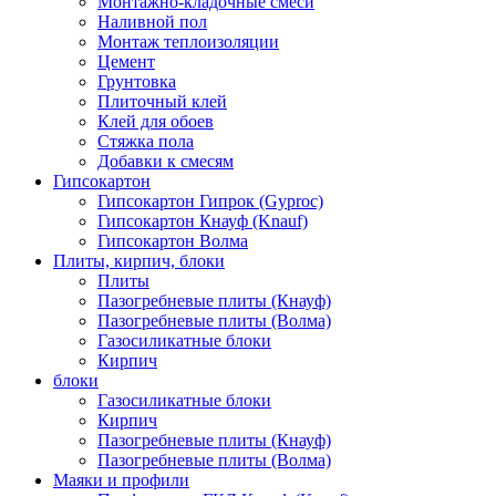
Монтажно-кладочные смеси
Наливной пол
Монтаж теплоизоляции
Цемент
Грунтовка
Плиточный клей
Клей для обоев
Стяжка пола
Добавки к смесям
Гипсокартон
Гипсокартон Гипрок (Gyproc)
Гипсокартон Кнауф (Knauf)
Гипсокартон Волма
Плиты, кирпич, блоки
Плиты
Пазогребневые плиты (Кнауф)
Пазогребневые плиты (Волма)
Газосиликатные блоки
Кирпич
блоки
Газосиликатные блоки
Кирпич
Пазогребневые плиты (Кнауф)
Пазогребневые плиты (Волма)
Маяки и профили