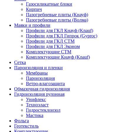
Газосиликатные блоки
Кирпич
Пазогребневые плиты (Кнауф)
Пазогребневые плиты (Волма)
Маяки и профили
Профили для ГКЛ Кнауф (Knauf)
Профили для ГКЛ Гипрок (Gyproc)
Профили для ГКЛ СТМ
Профили для ГКЛ Эконом
Комплектующие СТМ
Комплектующие Кнауф (Knauf)
Сетка
Пароизоляция и пленки
Мембраны
Пароизоляция
Ветро-влагозащита
Обмазочная гидроизоляция
Гидроизоляция рулонная
Унифлекс
Техноэласт
Гидростеклоизол
Мастика
Фольга
Геотекстиль
Комплектующие