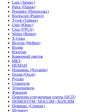
Luix (Люикс)
Paroc (Парок)
Penoplex (Пеноплэкс)
Rockwool (Роквул)
Tyvek (Тайвек)
Unis (Юнис)
Ursa (УРСА)
Weber (Вебер)
X-Glass
Велтон (Wellton)
Волма
Изоспан
Каменный цветок
МКУ
НЕМАН
Новамикс (Novamix)
Оскар (Oscar)
Русеан
Старатели
Технониколь
Фаралон
Цементно-стружечные плиты (ЦСП)
ЦЕМЕНТУМ | HOLCIM | ХОЛСИМ
Цеммикс (Cemmix)
Шуманет