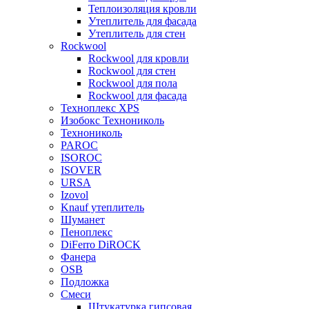
Теплоизоляция кровли
Утеплитель для фасада
Утеплитель для стен
Rockwool
Rockwool для кровли
Rockwool для стен
Rockwool для пола
Rockwool для фасада
Техноплекс XPS
Изобокс Технониколь
Технониколь
PAROC
ISOROC
ISOVER
URSA
Izovol
Knauf утеплитель
Шуманет
Пеноплекс
DiFerro DiROCK
Фанера
OSB
Подложка
Смеси
Штукатурка гипсовая