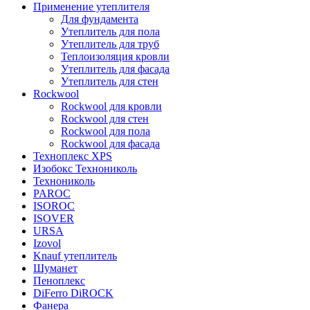
Применение утеплителя
Для фундамента
Утеплитель для пола
Утеплитель для труб
Теплоизоляция кровли
Утеплитель для фасада
Утеплитель для стен
Rockwool
Rockwool для кровли
Rockwool для стен
Rockwool для пола
Rockwool для фасада
Техноплекс XPS
Изобокс Технониколь
Технониколь
PAROC
ISOROC
ISOVER
URSA
Izovol
Knauf утеплитель
Шуманет
Пеноплекс
DiFerro DiROCK
Фанера