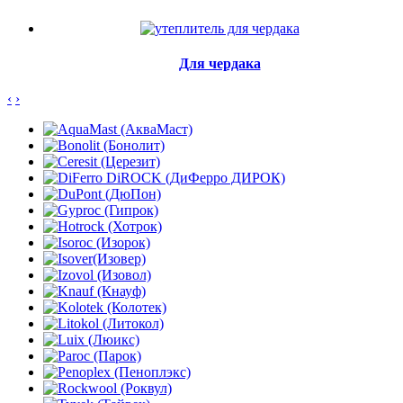
Для чердака
‹
›