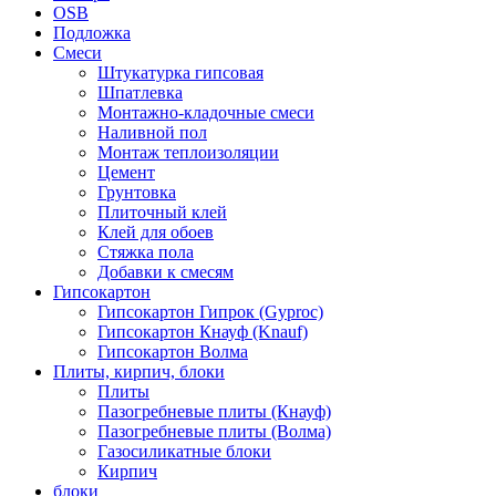
OSB
Подложка
Смеси
Штукатурка гипсовая
Шпатлевка
Монтажно-кладочные смеси
Наливной пол
Монтаж теплоизоляции
Цемент
Грунтовка
Плиточный клей
Клей для обоев
Стяжка пола
Добавки к смесям
Гипсокартон
Гипсокартон Гипрок (Gyproc)
Гипсокартон Кнауф (Knauf)
Гипсокартон Волма
Плиты, кирпич, блоки
Плиты
Пазогребневые плиты (Кнауф)
Пазогребневые плиты (Волма)
Газосиликатные блоки
Кирпич
блоки