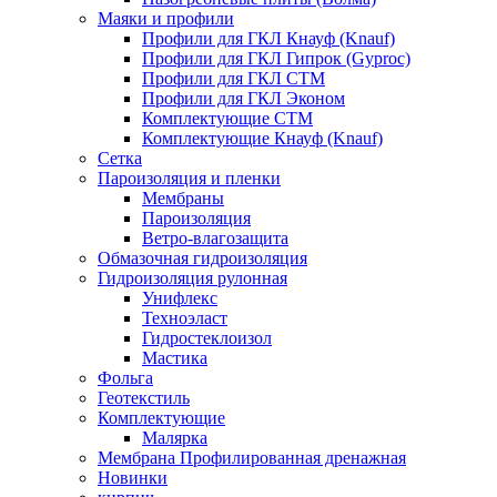
Маяки и профили
Профили для ГКЛ Кнауф (Knauf)
Профили для ГКЛ Гипрок (Gyproc)
Профили для ГКЛ СТМ
Профили для ГКЛ Эконом
Комплектующие СТМ
Комплектующие Кнауф (Knauf)
Сетка
Пароизоляция и пленки
Мембраны
Пароизоляция
Ветро-влагозащита
Обмазочная гидроизоляция
Гидроизоляция рулонная
Унифлекс
Техноэласт
Гидростеклоизол
Мастика
Фольга
Геотекстиль
Комплектующие
Малярка
Мембрана Профилированная дренажная
Новинки