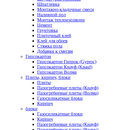
Шпатлевка
Монтажно-кладочные смеси
Наливной пол
Монтаж теплоизоляции
Цемент
Грунтовка
Плиточный клей
Клей для обоев
Стяжка пола
Добавки к смесям
Гипсокартон
Гипсокартон Гипрок (Gyproc)
Гипсокартон Кнауф (Knauf)
Гипсокартон Волма
Плиты, кирпич, блоки
Плиты
Пазогребневые плиты (Кнауф)
Пазогребневые плиты (Волма)
Газосиликатные блоки
Кирпич
блоки
Газосиликатные блоки
Кирпич
Пазогребневые плиты (Кнауф)
Пазогребневые плиты (Волма)