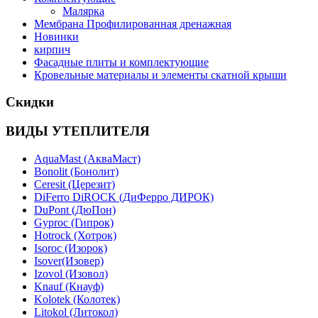
Малярка
Мембрана Профилированная дренажная
Новинки
кирпич
Фасадные плиты и комплектующие
Кровельные материалы и элементы скатной крыши
Скидки
ВИДЫ УТЕПЛИТЕЛЯ
AquaMast (АкваМаст)
Bonolit (Бонолит)
Ceresit (Церезит)
DiFerro DiROCK (ДиФерро ДИРОК)
DuPont (ДюПон)
Gyproc (Гипрок)
Hotrock (Хотрок)
Isoroc (Изорок)
Isover(Изовер)
Izovol (Изовол)
Knauf (Кнауф)
Kolotek (Колотек)
Litokol (Литокол)