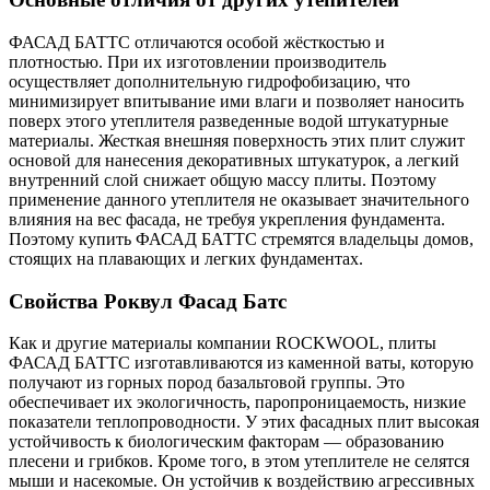
ФАСАД БАТТС отличаются особой жёсткостью и
плотностью. При их изготовлении производитель
осуществляет дополнительную гидрофобизацию, что
минимизирует впитывание ими влаги и позволяет наносить
поверх этого утеплителя разведенные водой штукатурные
материалы. Жесткая внешняя поверхность этих плит служит
основой для нанесения декоративных штукатурок, а легкий
внутренний слой снижает общую массу плиты. Поэтому
применение данного утеплителя не оказывает значительного
влияния на вес фасада, не требуя укрепления фундамента.
Поэтому купить ФАСАД БАТТС стремятся владельцы домов,
стоящих на плавающих и легких фундаментах.
Свойства Роквул Фасад Батс
Как и другие материалы компании ROCKWOOL, плиты
ФАСАД БАТТС изготавливаются из каменной ваты, которую
получают из горных пород базальтовой группы. Это
обеспечивает их экологичность, паропроницаемость, низкие
показатели теплопроводности. У этих фасадных плит высокая
устойчивость к биологическим факторам — образованию
плесени и грибков. Кроме того, в этом утеплителе не селятся
мыши и насекомые. Он устойчив к воздействию агрессивных