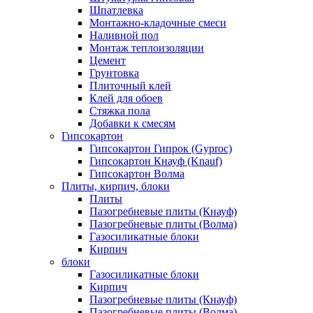
Шпатлевка
Монтажно-кладочные смеси
Наливной пол
Монтаж теплоизоляции
Цемент
Грунтовка
Плиточный клей
Клей для обоев
Стяжка пола
Добавки к смесям
Гипсокартон
Гипсокартон Гипрок (Gyproc)
Гипсокартон Кнауф (Knauf)
Гипсокартон Волма
Плиты, кирпич, блоки
Плиты
Пазогребневые плиты (Кнауф)
Пазогребневые плиты (Волма)
Газосиликатные блоки
Кирпич
блоки
Газосиликатные блоки
Кирпич
Пазогребневые плиты (Кнауф)
Пазогребневые плиты (Волма)