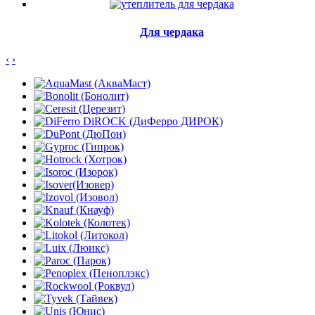
Для чердака
‹
›