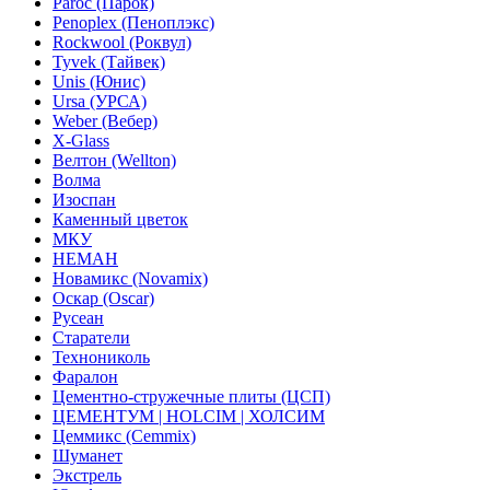
Paroc (Парок)
Penoplex (Пеноплэкс)
Rockwool (Роквул)
Tyvek (Тайвек)
Unis (Юнис)
Ursa (УРСА)
Weber (Вебер)
X-Glass
Велтон (Wellton)
Волма
Изоспан
Каменный цветок
МКУ
НЕМАН
Новамикс (Novamix)
Оскар (Oscar)
Русеан
Старатели
Технониколь
Фаралон
Цементно-стружечные плиты (ЦСП)
ЦЕМЕНТУМ | HOLCIM | ХОЛСИМ
Цеммикс (Cemmix)
Шуманет
Экстрель