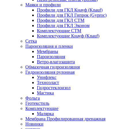
Маяки и профили
Профили для ГКЛ Кнауф (Knauf)
Профили для ГКЛ Гипрок (Gyproc)
Профили для ГКЛ СТМ
Профили для ГКЛ Эконом
Комплектующие СТМ
Комплектующие Кнауф (Knauf)
Сетка
Пароизоляция и пленки
Мембраны
Пароизоляция
Ветро-влагозащита
Обмазочная гидроизоляция
Гидроизоляция рулонная
Унифлекс
Техноэласт
Гидростеклоизол
Мастика
Фольга
Геотекстиль
Комплектующие
Малярка
Мембрана Профилированная дренажная
Новинки