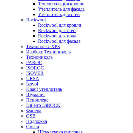
Теплоизоляция кровли
Утеплитель для фасада
Утеплитель для стен
Rockwool
Rockwool для кровли
Rockwool для стен
Rockwool для пола
Rockwool для фасада
Техноплекс XPS
Изобокс Технониколь
Технониколь
PAROC
ISOROC
ISOVER
URSA
Izovol
Knauf утеплитель
Шуманет
Пеноплекс
DiFerro DiROCK
Фанера
OSB
Подложка
Смеси
Штукатурка гипсовая