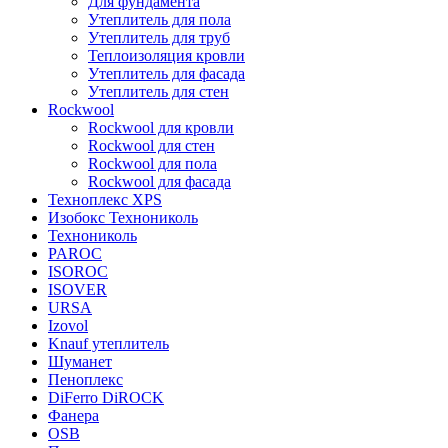
Для фундамента
Утеплитель для пола
Утеплитель для труб
Теплоизоляция кровли
Утеплитель для фасада
Утеплитель для стен
Rockwool
Rockwool для кровли
Rockwool для стен
Rockwool для пола
Rockwool для фасада
Техноплекс XPS
Изобокс Технониколь
Технониколь
PAROC
ISOROC
ISOVER
URSA
Izovol
Knauf утеплитель
Шуманет
Пеноплекс
DiFerro DiROCK
Фанера
OSB