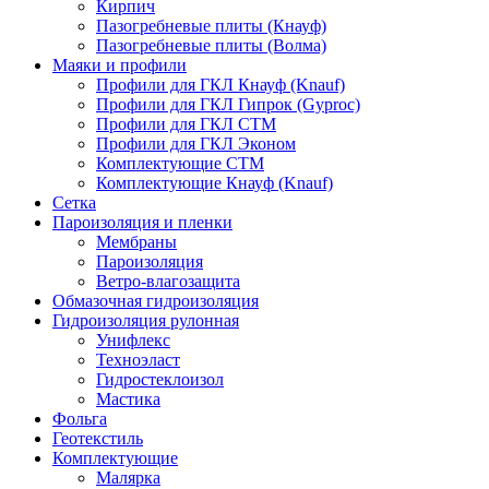
Кирпич
Пазогребневые плиты (Кнауф)
Пазогребневые плиты (Волма)
Маяки и профили
Профили для ГКЛ Кнауф (Knauf)
Профили для ГКЛ Гипрок (Gyproc)
Профили для ГКЛ СТМ
Профили для ГКЛ Эконом
Комплектующие СТМ
Комплектующие Кнауф (Knauf)
Сетка
Пароизоляция и пленки
Мембраны
Пароизоляция
Ветро-влагозащита
Обмазочная гидроизоляция
Гидроизоляция рулонная
Унифлекс
Техноэласт
Гидростеклоизол
Мастика
Фольга
Геотекстиль
Комплектующие
Малярка