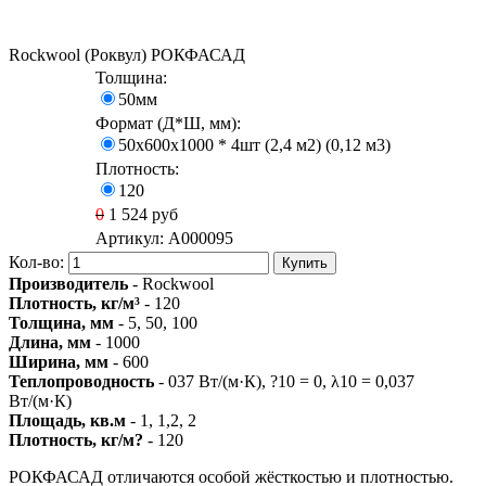
Rockwool (Роквул) РОКФАСАД
Толщина:
50мм
Формат (Д*Ш, мм):
50х600х1000 * 4шт (2,4 м2) (0,12 м3)
Плотность:
120
0
1 524
руб
Артикул:
A000095
Кол-во:
Купить
Производитель
- Rockwool
Плотность, кг/м³
- 120
Толщина, мм
- 5, 50, 100
Длина, мм
- 1000
Ширина, мм
- 600
Теплопроводность
- 037 Вт/(м·К), ?10 = 0, λ10 = 0,037
Вт/(м·К)
Площадь, кв.м
- 1, 1,2, 2
Плотность, кг/м?
- 120
РОКФАСАД отличаются особой жёсткостью и плотностью.