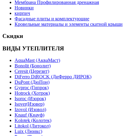
Мембрана Профилированная дренажная
Новинки
кирпич
Фасадные плиты и комплектующие
Кровельные материалы и элементы скатной крыши
Скидки
ВИДЫ УТЕПЛИТЕЛЯ
AquaMast (АкваМаст)
Bonolit (Бонолит)
Ceresit (Церезит)
DiFerro DiROCK (ДиФерро ДИРОК)
DuPont (ДюПон)
Gyproc (Гипрок)
Hotrock (Хотрок)
Isoroc (Изорок)
Isover(Изовер)
Izovol (Изовол)
Knauf (Кнауф)
Kolotek (Колотек)
Litokol (Литокол)
Luix (Люикс)