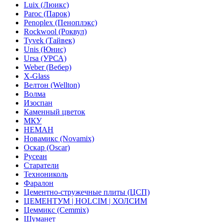
Luix (Люикс)
Paroc (Парок)
Penoplex (Пеноплэкс)
Rockwool (Роквул)
Tyvek (Тайвек)
Unis (Юнис)
Ursa (УРСА)
Weber (Вебер)
X-Glass
Велтон (Wellton)
Волма
Изоспан
Каменный цветок
МКУ
НЕМАН
Новамикс (Novamix)
Оскар (Oscar)
Русеан
Старатели
Технониколь
Фаралон
Цементно-стружечные плиты (ЦСП)
ЦЕМЕНТУМ | HOLCIM | ХОЛСИМ
Цеммикс (Cemmix)
Шуманет