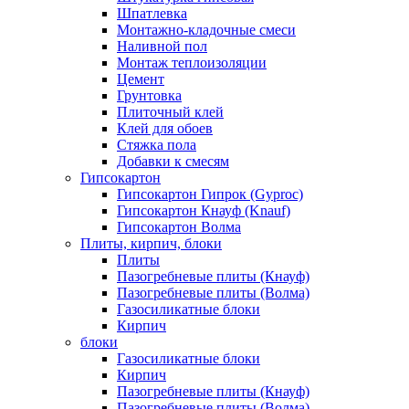
Шпатлевка
Монтажно-кладочные смеси
Наливной пол
Монтаж теплоизоляции
Цемент
Грунтовка
Плиточный клей
Клей для обоев
Стяжка пола
Добавки к смесям
Гипсокартон
Гипсокартон Гипрок (Gyproc)
Гипсокартон Кнауф (Knauf)
Гипсокартон Волма
Плиты, кирпич, блоки
Плиты
Пазогребневые плиты (Кнауф)
Пазогребневые плиты (Волма)
Газосиликатные блоки
Кирпич
блоки
Газосиликатные блоки
Кирпич
Пазогребневые плиты (Кнауф)
Пазогребневые плиты (Волма)