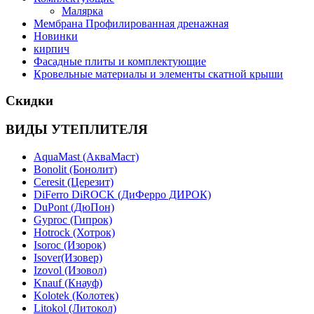
Малярка
Мембрана Профилированная дренажная
Новинки
кирпич
Фасадные плиты и комплектующие
Кровельные материалы и элементы скатной крыши
Скидки
ВИДЫ УТЕПЛИТЕЛЯ
AquaMast (АкваМаст)
Bonolit (Бонолит)
Ceresit (Церезит)
DiFerro DiROCK (ДиФерро ДИРОК)
DuPont (ДюПон)
Gyproc (Гипрок)
Hotrock (Хотрок)
Isoroc (Изорок)
Isover(Изовер)
Izovol (Изовол)
Knauf (Кнауф)
Kolotek (Колотек)
Litokol (Литокол)