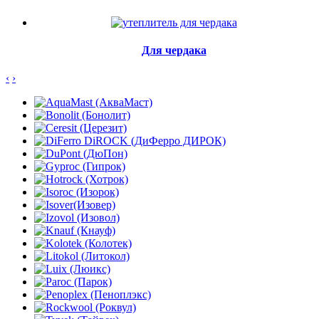
Для чердака
‹
›