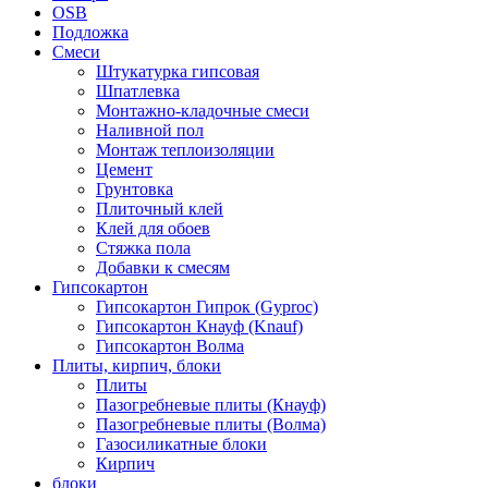
OSB
Подложка
Смеси
Штукатурка гипсовая
Шпатлевка
Монтажно-кладочные смеси
Наливной пол
Монтаж теплоизоляции
Цемент
Грунтовка
Плиточный клей
Клей для обоев
Стяжка пола
Добавки к смесям
Гипсокартон
Гипсокартон Гипрок (Gyproc)
Гипсокартон Кнауф (Knauf)
Гипсокартон Волма
Плиты, кирпич, блоки
Плиты
Пазогребневые плиты (Кнауф)
Пазогребневые плиты (Волма)
Газосиликатные блоки
Кирпич
блоки