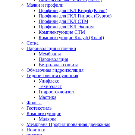
Маяки и профили
Профили для ГКЛ Кнауф (Knauf)
Профили для ГКЛ Гипрок (Gyproc)
Профили для ГКЛ СТМ
Профили для ГКЛ Эконом
Комплектующие СТМ
Комплектующие Кнауф (Knauf)
Сетка
Пароизоляция и пленки
Мембраны
Пароизоляция
Ветро-влагозащита
Обмазочная гидроизоляция
Гидроизоляция рулонная
Унифлекс
Техноэласт
Гидростеклоизол
Мастика
Фольга
Геотекстиль
Комплектующие
Малярка
Мембрана Профилированная дренажная
Новинки