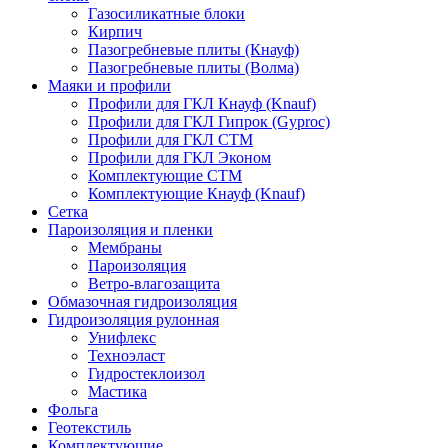
Газосиликатные блоки
Кирпич
Пазогребневые плиты (Кнауф)
Пазогребневые плиты (Волма)
Маяки и профили
Профили для ГКЛ Кнауф (Knauf)
Профили для ГКЛ Гипрок (Gyproc)
Профили для ГКЛ СТМ
Профили для ГКЛ Эконом
Комплектующие СТМ
Комплектующие Кнауф (Knauf)
Сетка
Пароизоляция и пленки
Мембраны
Пароизоляция
Ветро-влагозащита
Обмазочная гидроизоляция
Гидроизоляция рулонная
Унифлекс
Техноэласт
Гидростеклоизол
Мастика
Фольга
Геотекстиль
Комплектующие