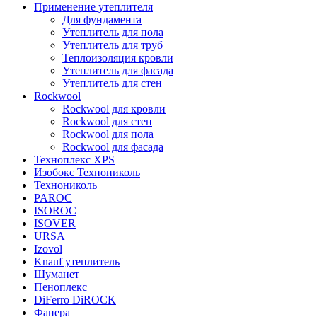
Применение утеплителя
Для фундамента
Утеплитель для пола
Утеплитель для труб
Теплоизоляция кровли
Утеплитель для фасада
Утеплитель для стен
Rockwool
Rockwool для кровли
Rockwool для стен
Rockwool для пола
Rockwool для фасада
Техноплекс XPS
Изобокс Технониколь
Технониколь
PAROC
ISOROC
ISOVER
URSA
Izovol
Knauf утеплитель
Шуманет
Пеноплекс
DiFerro DiROCK
Фанера