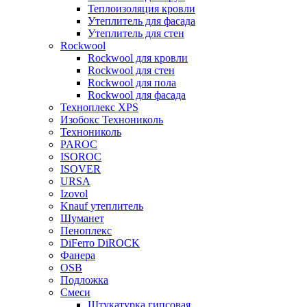
Теплоизоляция кровли
Утеплитель для фасада
Утеплитель для стен
Rockwool
Rockwool для кровли
Rockwool для стен
Rockwool для пола
Rockwool для фасада
Техноплекс XPS
Изобокс Технониколь
Технониколь
PAROC
ISOROC
ISOVER
URSA
Izovol
Knauf утеплитель
Шуманет
Пеноплекс
DiFerro DiROCK
Фанера
OSB
Подложка
Смеси
Штукатурка гипсовая