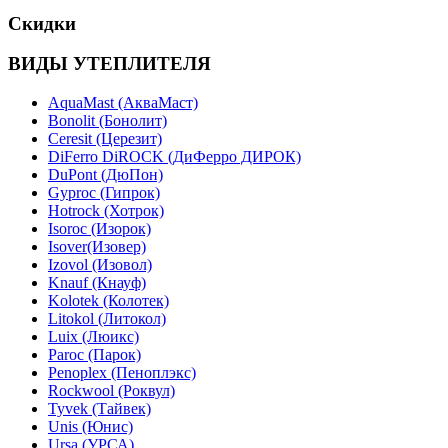
Скидки
ВИДЫ УТЕПЛИТЕЛЯ
AquaMast (АкваМаст)
Bonolit (Бонолит)
Ceresit (Церезит)
DiFerro DiROCK (ДиФерро ДИРОК)
DuPont (ДюПон)
Gyproc (Гипрок)
Hotrock (Хотрок)
Isoroc (Изорок)
Isover(Изовер)
Izovol (Изовол)
Knauf (Кнауф)
Kolotek (Колотек)
Litokol (Литокол)
Luix (Люикс)
Paroc (Парок)
Penoplex (Пеноплэкс)
Rockwool (Роквул)
Tyvek (Тайвек)
Unis (Юнис)
Ursa (УРСА)