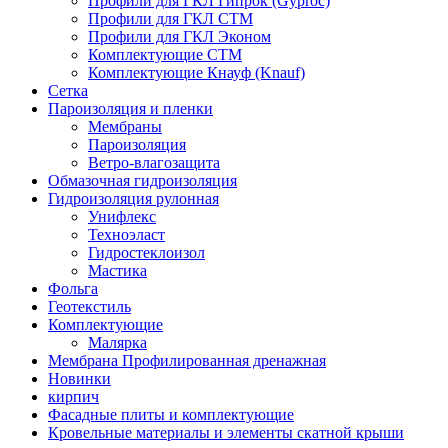
Профили для ГКЛ Гипрок (Gyproc)
Профили для ГКЛ СТМ
Профили для ГКЛ Эконом
Комплектующие СТМ
Комплектующие Кнауф (Knauf)
Сетка
Пароизоляция и пленки
Мембраны
Пароизоляция
Ветро-влагозащита
Обмазочная гидроизоляция
Гидроизоляция рулонная
Унифлекс
Техноэласт
Гидростеклоизол
Мастика
Фольга
Геотекстиль
Комплектующие
Малярка
Мембрана Профилированная дренажная
Новинки
кирпич
Фасадные плиты и комплектующие
Кровельные материалы и элементы скатной крыши