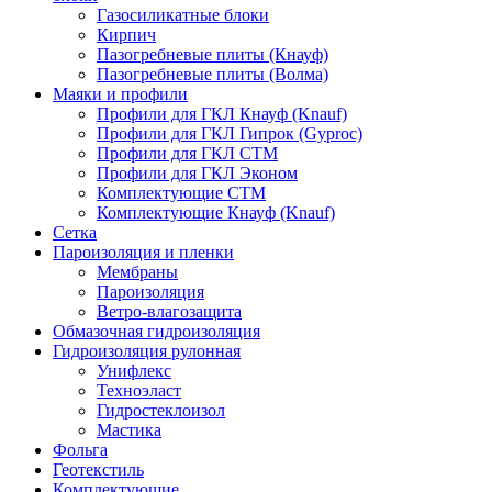
Газосиликатные блоки
Кирпич
Пазогребневые плиты (Кнауф)
Пазогребневые плиты (Волма)
Маяки и профили
Профили для ГКЛ Кнауф (Knauf)
Профили для ГКЛ Гипрок (Gyproc)
Профили для ГКЛ СТМ
Профили для ГКЛ Эконом
Комплектующие СТМ
Комплектующие Кнауф (Knauf)
Сетка
Пароизоляция и пленки
Мембраны
Пароизоляция
Ветро-влагозащита
Обмазочная гидроизоляция
Гидроизоляция рулонная
Унифлекс
Техноэласт
Гидростеклоизол
Мастика
Фольга
Геотекстиль
Комплектующие