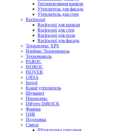
Теплоизоляция кровли
Утеплитель для фасада
Утеплитель для стен
Rockwool
Rockwool для кровли
Rockwool для стен
Rockwool для пола
Rockwool для фасада
Техноплекс XPS
Изобокс Технониколь
Технониколь
PAROC
ISOROC
ISOVER
URSA
Izovol
Knauf утеплитель
Шуманет
Пеноплекс
DiFerro DiROCK
Фанера
OSB
Подложка
Смеси
Штукатурка гипсовая