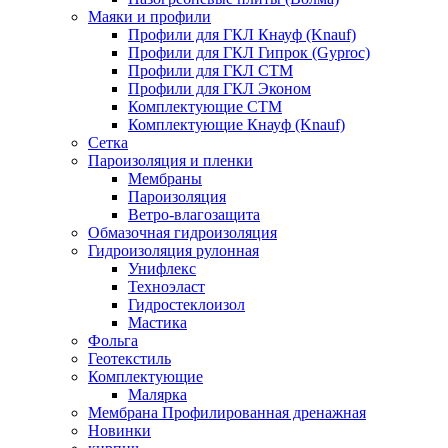
Маяки и профили
Профили для ГКЛ Кнауф (Knauf)
Профили для ГКЛ Гипрок (Gyproc)
Профили для ГКЛ СТМ
Профили для ГКЛ Эконом
Комплектующие СТМ
Комплектующие Кнауф (Knauf)
Сетка
Пароизоляция и пленки
Мембраны
Пароизоляция
Ветро-влагозащита
Обмазочная гидроизоляция
Гидроизоляция рулонная
Унифлекс
Техноэласт
Гидростеклоизол
Мастика
Фольга
Геотекстиль
Комплектующие
Малярка
Мембрана Профилированная дренажная
Новинки