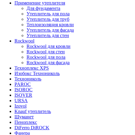
Применение утеплителя
Для фундамента
Утеплитель для пола
Утеплитель для труб
Теплоизоляция кровли
Утеплитель для фасада
Утеплитель для стен
Rockwool
Rockwool для кровли
Rockwool для стен
Rockwool для пола
Rockwool для фасада
Техноплекс XPS
Изобокс Технониколь
Технониколь
PAROC
ISOROC
ISOVER
URSA
Izovol
Knauf утеплитель
Шуманет
Пеноплекс
DiFerro DiROCK
Фанера