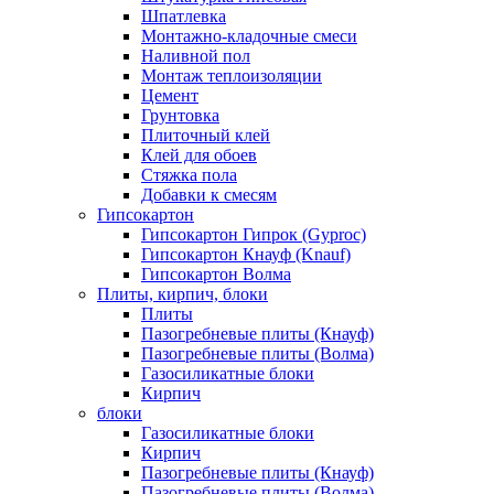
Шпатлевка
Монтажно-кладочные смеси
Наливной пол
Монтаж теплоизоляции
Цемент
Грунтовка
Плиточный клей
Клей для обоев
Стяжка пола
Добавки к смесям
Гипсокартон
Гипсокартон Гипрок (Gyproc)
Гипсокартон Кнауф (Knauf)
Гипсокартон Волма
Плиты, кирпич, блоки
Плиты
Пазогребневые плиты (Кнауф)
Пазогребневые плиты (Волма)
Газосиликатные блоки
Кирпич
блоки
Газосиликатные блоки
Кирпич
Пазогребневые плиты (Кнауф)
Пазогребневые плиты (Волма)