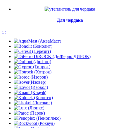
Для чердака
‹
›