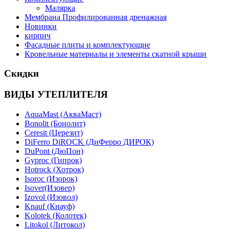
Малярка
Мембрана Профилированная дренажная
Новинки
кирпич
Фасадные плиты и комплектующие
Кровельные материалы и элементы скатной крыши
Скидки
ВИДЫ УТЕПЛИТЕЛЯ
AquaMast (АкваМаст)
Bonolit (Бонолит)
Ceresit (Церезит)
DiFerro DiROCK (ДиФерро ДИРОК)
DuPont (ДюПон)
Gyproc (Гипрок)
Hotrock (Хотрок)
Isoroc (Изорок)
Isover(Изовер)
Izovol (Изовол)
Knauf (Кнауф)
Kolotek (Колотек)
Litokol (Литокол)