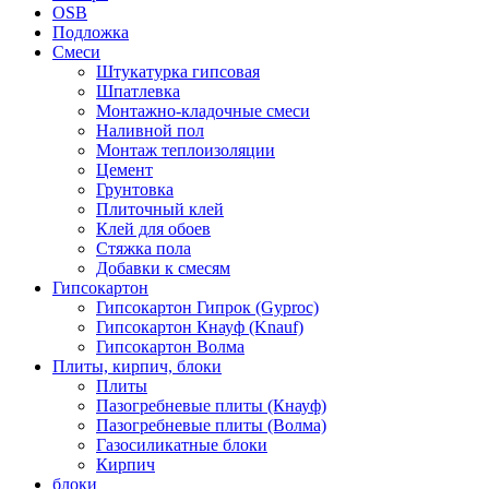
OSB
Подложка
Смеси
Штукатурка гипсовая
Шпатлевка
Монтажно-кладочные смеси
Наливной пол
Монтаж теплоизоляции
Цемент
Грунтовка
Плиточный клей
Клей для обоев
Стяжка пола
Добавки к смесям
Гипсокартон
Гипсокартон Гипрок (Gyproc)
Гипсокартон Кнауф (Knauf)
Гипсокартон Волма
Плиты, кирпич, блоки
Плиты
Пазогребневые плиты (Кнауф)
Пазогребневые плиты (Волма)
Газосиликатные блоки
Кирпич
блоки