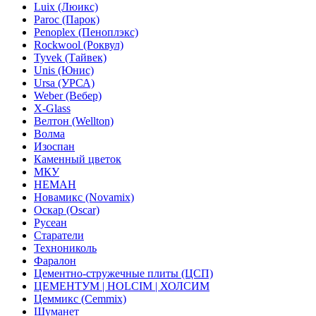
Luix (Люикс)
Paroc (Парок)
Penoplex (Пеноплэкс)
Rockwool (Роквул)
Tyvek (Тайвек)
Unis (Юнис)
Ursa (УРСА)
Weber (Вебер)
X-Glass
Велтон (Wellton)
Волма
Изоспан
Каменный цветок
МКУ
НЕМАН
Новамикс (Novamix)
Оскар (Oscar)
Русеан
Старатели
Технониколь
Фаралон
Цементно-стружечные плиты (ЦСП)
ЦЕМЕНТУМ | HOLCIM | ХОЛСИМ
Цеммикс (Cemmix)
Шуманет