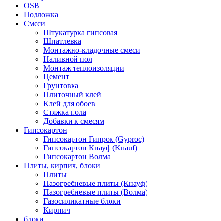
OSB
Подложка
Смеси
Штукатурка гипсовая
Шпатлевка
Монтажно-кладочные смеси
Наливной пол
Монтаж теплоизоляции
Цемент
Грунтовка
Плиточный клей
Клей для обоев
Стяжка пола
Добавки к смесям
Гипсокартон
Гипсокартон Гипрок (Gyproc)
Гипсокартон Кнауф (Knauf)
Гипсокартон Волма
Плиты, кирпич, блоки
Плиты
Пазогребневые плиты (Кнауф)
Пазогребневые плиты (Волма)
Газосиликатные блоки
Кирпич
блоки