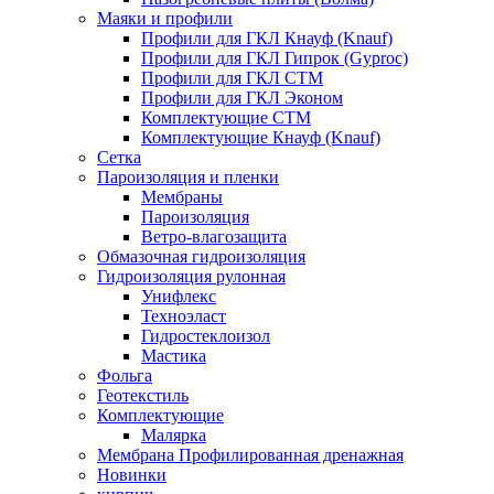
Маяки и профили
Профили для ГКЛ Кнауф (Knauf)
Профили для ГКЛ Гипрок (Gyproc)
Профили для ГКЛ СТМ
Профили для ГКЛ Эконом
Комплектующие СТМ
Комплектующие Кнауф (Knauf)
Сетка
Пароизоляция и пленки
Мембраны
Пароизоляция
Ветро-влагозащита
Обмазочная гидроизоляция
Гидроизоляция рулонная
Унифлекс
Техноэласт
Гидростеклоизол
Мастика
Фольга
Геотекстиль
Комплектующие
Малярка
Мембрана Профилированная дренажная
Новинки