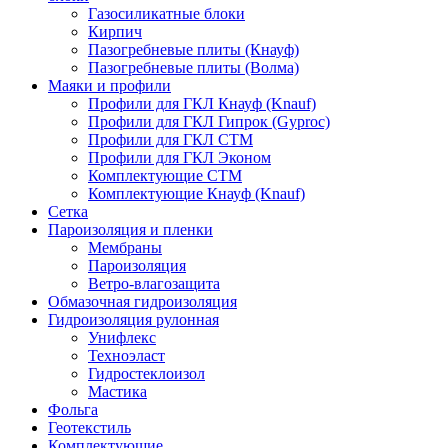
Газосиликатные блоки
Кирпич
Пазогребневые плиты (Кнауф)
Пазогребневые плиты (Волма)
Маяки и профили
Профили для ГКЛ Кнауф (Knauf)
Профили для ГКЛ Гипрок (Gyproc)
Профили для ГКЛ СТМ
Профили для ГКЛ Эконом
Комплектующие СТМ
Комплектующие Кнауф (Knauf)
Сетка
Пароизоляция и пленки
Мембраны
Пароизоляция
Ветро-влагозащита
Обмазочная гидроизоляция
Гидроизоляция рулонная
Унифлекс
Техноэласт
Гидростеклоизол
Мастика
Фольга
Геотекстиль
Комплектующие