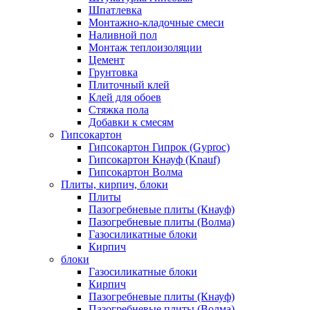
Шпатлевка
Монтажно-кладочные смеси
Наливной пол
Монтаж теплоизоляции
Цемент
Грунтовка
Плиточный клей
Клей для обоев
Стяжка пола
Добавки к смесям
Гипсокартон
Гипсокартон Гипрок (Gyproc)
Гипсокартон Кнауф (Knauf)
Гипсокартон Волма
Плиты, кирпич, блоки
Плиты
Пазогребневые плиты (Кнауф)
Пазогребневые плиты (Волма)
Газосиликатные блоки
Кирпич
блоки
Газосиликатные блоки
Кирпич
Пазогребневые плиты (Кнауф)
Пазогребневые плиты (Волма)