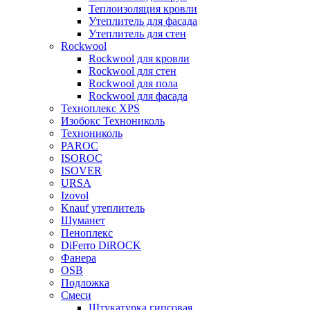
Теплоизоляция кровли
Утеплитель для фасада
Утеплитель для стен
Rockwool
Rockwool для кровли
Rockwool для стен
Rockwool для пола
Rockwool для фасада
Техноплекс XPS
Изобокс Технониколь
Технониколь
PAROC
ISOROC
ISOVER
URSA
Izovol
Knauf утеплитель
Шуманет
Пеноплекс
DiFerro DiROCK
Фанера
OSB
Подложка
Смеси
Штукатурка гипсовая