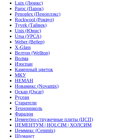
Luix (Люикс)
Paroc (Парок)
Penoplex (Пеноплэкс)
Rockwool (Роквул)
Tyvek (Тайвек)
Unis (Юнис)
Ursa (УРСА)
Weber (Вебер)
X-Glass
Велтон (Wellton)
Волма
Изоспан
Каменный цветок
МКУ
НЕМАН
Новамикс (Novamix)
Оскар (Oscar)
Русеан
Старатели
Технониколь
Фаралон
Цементно-стружечные плиты (ЦСП)
ЦЕМЕНТУМ | HOLCIM | ХОЛСИМ
Цеммикс (Cemmix)
Шуманет