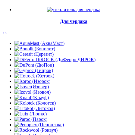
Для чердака
‹
›