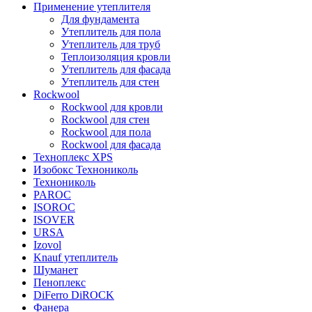
Применение утеплителя
Для фундамента
Утеплитель для пола
Утеплитель для труб
Теплоизоляция кровли
Утеплитель для фасада
Утеплитель для стен
Rockwool
Rockwool для кровли
Rockwool для стен
Rockwool для пола
Rockwool для фасада
Техноплекс XPS
Изобокс Технониколь
Технониколь
PAROC
ISOROC
ISOVER
URSA
Izovol
Knauf утеплитель
Шуманет
Пеноплекс
DiFerro DiROCK
Фанера