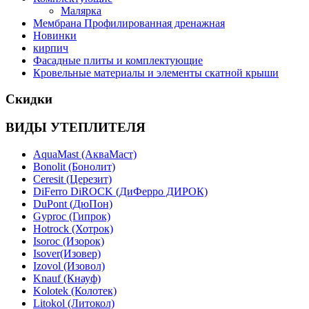
Малярка
Мембрана Профилированная дренажная
Новинки
кирпич
Фасадные плиты и комплектующие
Кровельные материалы и элементы скатной крыши
Скидки
ВИДЫ УТЕПЛИТЕЛЯ
AquaMast (АкваМаст)
Bonolit (Бонолит)
Ceresit (Церезит)
DiFerro DiROCK (ДиФерро ДИРОК)
DuPont (ДюПон)
Gyproc (Гипрок)
Hotrock (Хотрок)
Isoroc (Изорок)
Isover(Изовер)
Izovol (Изовол)
Knauf (Кнауф)
Kolotek (Колотек)
Litokol (Литокол)