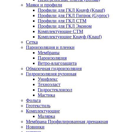
Маяки и профили
Профили для ГКЛ Кнауф (Knauf)
Профили для ГКЛ Гипрок (Gyproc)
Профили для ГКЛ СТМ
Профили для ГКЛ Эконом
Комплектующие СТМ
Комплектующие Кнауф (Knauf)
Сетка
Пароизоляция и пленки
Мембраны
Пароизоляция
Ветро-влагозащита
Обмазочная гидроизоляция
Гидроизоляция рулонная
Унифлекс
Техноэласт
Гидростеклоизол
Мастика
Фольга
Геотекстиль
Комплектующие
Малярка
Мембрана Профилированная дренажная
Новинки