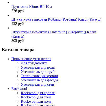
Грунтовка Юнис ВР 10 л
726 руб
Штукатурка гипсовая Rotband (Ротбанд) Knauf (Кнауф)
452 руб
Штукатурка цементная Unterputz (Унтерпутц) Knauf
(Кнауф)
305 руб
Каталог товара
Применение утеплителя
Для фундамента
Утеплитель для пола
Утеплитель для труб
Теплоизоляция кровли
Утеплитель для фасада
Утеплитель для стен
Rockwool
Rockwool для кровли
Rockwool для стен
Rockwool для пола
Rockwool для фасада