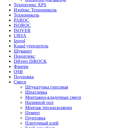
Техноплекс XPS
Изобокс Технониколь
Технониколь
PAROC
ISOROC
ISOVER
URSA
Izovol
Knauf утеплитель
Шуманет
Пеноплекс
DiFerro DiROCK
Фанера
OSB
Подложка
Смеси
Штукатурка гипсовая
Шпатлевка
Монтажно-кладочные смеси
Наливной пол
Монтаж теплоизоляции
Цемент
Грунтовка
Плиточный клей