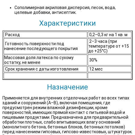
Сополимерная акриловая дисперсия, песок, вода,
целевые добавки, антисептик.
Характеристики
Расход
0,2–0,3 кг на 1 кв. м
2–3 часа (при
Готовность поверхности под
температуре от +15
нанесение последующего покрытия
до +25°C)
Массовая доля латекса по сухому
30%
остатку, не менее
Срок хранения с даты изготовления
12 мес
Назначение
Применяется для внутренних отделочных работ во всех типах
зданий и сооружений (А–В), включая помещения, где
предусмотрен режим влажной дезинфекции, кроме
поверхностей, имеющих прямой контакт с питьевой водой и
пищевыми продуктами. Предназначена для предварительной
обработки плотных, слабо впитывающих влагу оснований
(монолитного бетона, бетонных блоков, бетонных потолков)
перед нанесением гипсовых, гипсово-известковых, штукатурок.