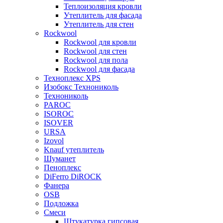
Теплоизоляция кровли
Утеплитель для фасада
Утеплитель для стен
Rockwool
Rockwool для кровли
Rockwool для стен
Rockwool для пола
Rockwool для фасада
Техноплекс XPS
Изобокс Технониколь
Технониколь
PAROC
ISOROC
ISOVER
URSA
Izovol
Knauf утеплитель
Шуманет
Пеноплекс
DiFerro DiROCK
Фанера
OSB
Подложка
Смеси
Штукатурка гипсовая