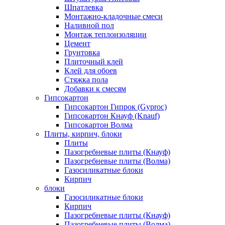
Шпатлевка
Монтажно-кладочные смеси
Наливной пол
Монтаж теплоизоляции
Цемент
Грунтовка
Плиточный клей
Клей для обоев
Стяжка пола
Добавки к смесям
Гипсокартон
Гипсокартон Гипрок (Gyproc)
Гипсокартон Кнауф (Knauf)
Гипсокартон Волма
Плиты, кирпич, блоки
Плиты
Пазогребневые плиты (Кнауф)
Пазогребневые плиты (Волма)
Газосиликатные блоки
Кирпич
блоки
Газосиликатные блоки
Кирпич
Пазогребневые плиты (Кнауф)
Пазогребневые плиты (Волма)