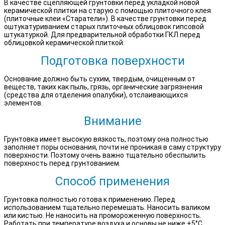
В качестве сцепляющей грунтовки перед укладкой новой
керамической плитки на старую с помощью плиточного клея
(плиточные клеи «Старатели»). В качестве грунтовки перед
оштукатуриванием старых плиточных облицовок гипсовой
штукатуркой. Для предварительной обработки ГКЛ перед
облицовкой керамической плиткой.
Подготовка поверхности
Основание должно быть сухим, твердым, очищенным от
веществ, таких как пыль, грязь, органические загрязнения
(средства для отделения опалубки), отслаивающихся
элементов.
Внимание
Грунтовка имеет высокую вязкость, поэтому она полностью
заполняет поры основания, почти не проникая в саму структуру
поверхности. Поэтому очень важно тщательно обеспылить
поверхность перед грунтованием.
Способ применения
Грунтовка полностью готова к применению. Перед
использованием тщательно перемешать. Наносить валиком
или кистью. Не наносить на промороженную поверхность.
Работать при температуре воздуха и основы не ниже +5°C.