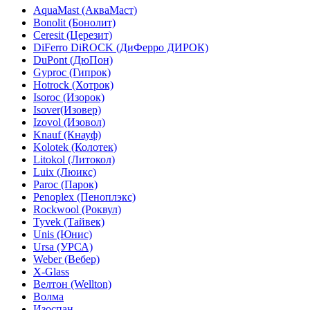
AquaMast (АкваМаст)
Bonolit (Бонолит)
Ceresit (Церезит)
DiFerro DiROCK (ДиФерро ДИРОК)
DuPont (ДюПон)
Gyproc (Гипрок)
Hotrock (Хотрок)
Isoroc (Изорок)
Isover(Изовер)
Izovol (Изовол)
Knauf (Кнауф)
Kolotek (Колотек)
Litokol (Литокол)
Luix (Люикс)
Paroc (Парок)
Penoplex (Пеноплэкс)
Rockwool (Роквул)
Tyvek (Тайвек)
Unis (Юнис)
Ursa (УРСА)
Weber (Вебер)
X-Glass
Велтон (Wellton)
Волма
Изоспан