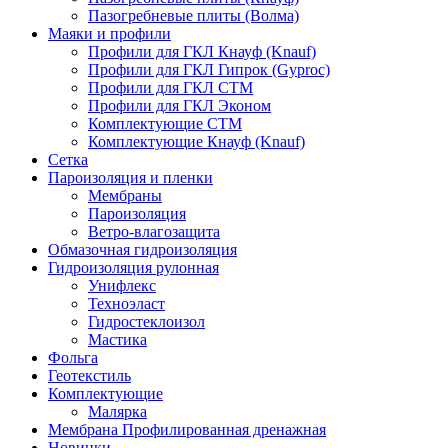
Пазогребневые плиты (Волма)
Маяки и профили
Профили для ГКЛ Кнауф (Knauf)
Профили для ГКЛ Гипрок (Gyproc)
Профили для ГКЛ СТМ
Профили для ГКЛ Эконом
Комплектующие СТМ
Комплектующие Кнауф (Knauf)
Сетка
Пароизоляция и пленки
Мембраны
Пароизоляция
Ветро-влагозащита
Обмазочная гидроизоляция
Гидроизоляция рулонная
Унифлекс
Техноэласт
Гидростеклоизол
Мастика
Фольга
Геотекстиль
Комплектующие
Малярка
Мембрана Профилированная дренажная
Новинки