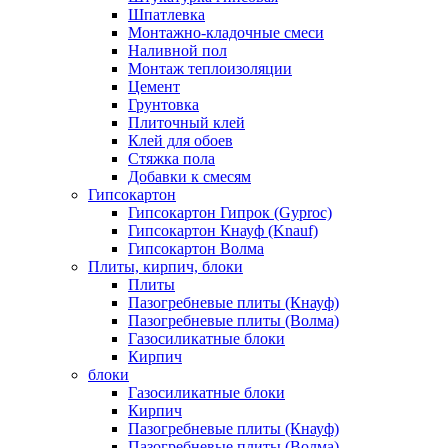
Шпатлевка
Монтажно-кладочные смеси
Наливной пол
Монтаж теплоизоляции
Цемент
Грунтовка
Плиточный клей
Клей для обоев
Стяжка пола
Добавки к смесям
Гипсокартон
Гипсокартон Гипрок (Gyproc)
Гипсокартон Кнауф (Knauf)
Гипсокартон Волма
Плиты, кирпич, блоки
Плиты
Пазогребневые плиты (Кнауф)
Пазогребневые плиты (Волма)
Газосиликатные блоки
Кирпич
блоки
Газосиликатные блоки
Кирпич
Пазогребневые плиты (Кнауф)
Пазогребневые плиты (Волма)