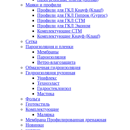
Маяки и профили
Профили для ГКЛ Кнауф (Knauf)
Профили для ГКЛ Гипрок (Gyproc)
Профили для ГКЛ СТМ
Профили для ГКЛ Эконом
Комплектующие СТМ
Комплектующие Кнауф (Knauf)
Сетка
Пароизоляция и пленки
Мембраны
Пароизоляция
Ветро-влагозащита
Обмазочная гидроизоляция
Гидроизоляция рулонная
Унифлекс
Техноэласт
Гидростеклоизол
Мастика
Фольга
Геотекстиль
Комплектующие
Малярка
Мембрана Профилированная дренажная
Новинки