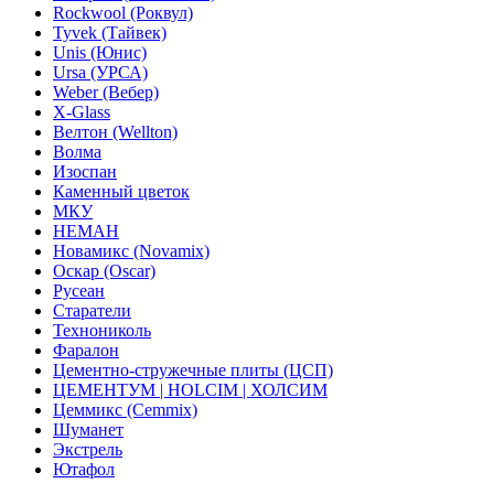
Rockwool (Роквул)
Tyvek (Тайвек)
Unis (Юнис)
Ursa (УРСА)
Weber (Вебер)
X-Glass
Велтон (Wellton)
Волма
Изоспан
Каменный цветок
МКУ
НЕМАН
Новамикс (Novamix)
Оскар (Oscar)
Русеан
Старатели
Технониколь
Фаралон
Цементно-стружечные плиты (ЦСП)
ЦЕМЕНТУМ | HOLCIM | ХОЛСИМ
Цеммикс (Cemmix)
Шуманет
Экстрель
Ютафол