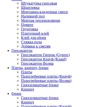
Штукатурка гипсовая
Шпатлевка
Монтажно-кладочные смеси
Наливной пол
Монтаж теплоизоляции
Цемент
Грунтовка
Плиточный клей
Клей для обоев
Стяжка пола
Добавки к смесям
Гипсокартон
Гипсокартон Гипрок (Gyproc)
Гипсокартон Кнауф (Knauf)
Гипсокартон Волма
Плиты, кирпич, блоки
Плиты
Пазогребневые плиты (Кнауф)
Пазогребневые плиты (Волма)
Газосиликатные блоки
Кирпич
блоки
Газосиликатные блоки
Кирпич
Пазогребневые плиты (Кнауф)