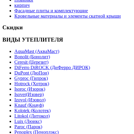
кирпич
Фасадные плиты и комплектующие
Кровельные материалы и элементы скатной крыши
Скидки
ВИДЫ УТЕПЛИТЕЛЯ
AquaMast (АкваМаст)
Bonolit (Бонолит)
Ceresit (Церезит)
DiFerro DiROCK (ДиФерро ДИРОК)
DuPont (ДюПон)
Gyproc (Гипрок)
Hotrock (Хотрок)
Isoroc (Изорок)
Isover(Изовер)
Izovol (Изовол)
Knauf (Кнауф)
Kolotek (Колотек)
Litokol (Литокол)
Luix (Люикс)
Paroc (Парок)
Penoplex (Пеноплэкс)