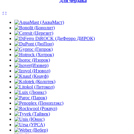
Для чердака
‹
›