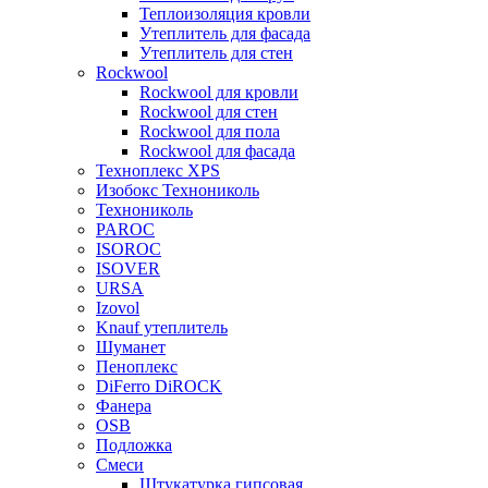
Теплоизоляция кровли
Утеплитель для фасада
Утеплитель для стен
Rockwool
Rockwool для кровли
Rockwool для стен
Rockwool для пола
Rockwool для фасада
Техноплекс XPS
Изобокс Технониколь
Технониколь
PAROC
ISOROC
ISOVER
URSA
Izovol
Knauf утеплитель
Шуманет
Пеноплекс
DiFerro DiROCK
Фанера
OSB
Подложка
Смеси
Штукатурка гипсовая