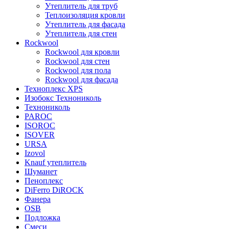
Утеплитель для труб
Теплоизоляция кровли
Утеплитель для фасада
Утеплитель для стен
Rockwool
Rockwool для кровли
Rockwool для стен
Rockwool для пола
Rockwool для фасада
Техноплекс XPS
Изобокс Технониколь
Технониколь
PAROC
ISOROC
ISOVER
URSA
Izovol
Knauf утеплитель
Шуманет
Пеноплекс
DiFerro DiROCK
Фанера
OSB
Подложка
Смеси