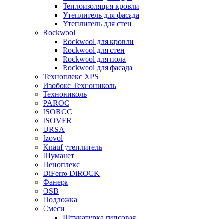
Теплоизоляция кровли
Утеплитель для фасада
Утеплитель для стен
Rockwool
Rockwool для кровли
Rockwool для стен
Rockwool для пола
Rockwool для фасада
Техноплекс XPS
Изобокс Технониколь
Технониколь
PAROC
ISOROC
ISOVER
URSA
Izovol
Knauf утеплитель
Шуманет
Пеноплекс
DiFerro DiROCK
Фанера
OSB
Подложка
Смеси
Штукатурка гипсовая