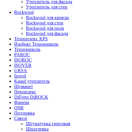
Утеплитель для фасада
Утеплитель для стен
Rockwool
Rockwool для кровли
Rockwool для стен
Rockwool для пола
Rockwool для фасада
Техноплекс XPS
Изобокс Технониколь
Технониколь
PAROC
ISOROC
ISOVER
URSA
Izovol
Knauf утеплитель
Шуманет
Пеноплекс
DiFerro DiROCK
Фанера
OSB
Подложка
Смеси
Штукатурка гипсовая
Шпатлевка