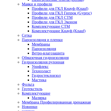
Маяки и профили
Профили для ГКЛ Кнауф (Knauf)
Профили для ГКЛ Гипрок (Gyproc)
Профили для ГКЛ СТМ
Профили для ГКЛ Эконом
Комплектующие СТМ
Комплектующие Кнауф (Knauf)
Сетка
Пароизоляция и пленки
Мембраны
Пароизоляция
Ветро-влагозащита
Обмазочная гидроизоляция
Гидроизоляция рулонная
Унифлекс
Техноэласт
Гидростеклоизол
Мастика
Фольга
Геотекстиль
Комплектующие
Малярка
Мембрана Профилированная дренажная
Новинки