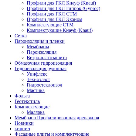
Профили для ГКЛ Кнауф (Knauf)
Профили для ГКЛ Гипрок (Gyproc)
Профили для ГКЛ СТМ
Профили для ГКЛ Эконом
Комплектующие СТМ
Комплектующие Кнауф (Knauf)
Сетка
Пароизоляция и пленки
Мембраны
Пароизоляция
Ветро-влагозащита
Обмазочная гидроизоляция
Гидроизоляция рулонная
Унифлекс
Техноэласт
Гидростеклоизол
Мастика
Фольга
Геотекстиль
Комплектующие
Малярка
Мембрана Профилированная дренажная
Новинки
кирпич
Фасадные плиты и комплектующие