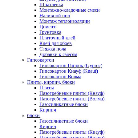
Шпатлевка
Монтажно-кладочные смеси
Наливной пол
Монтаж теплоизоляции
Цемент
Грунтовка
Плиточный клей
Клей для обоев
Стяжка пола
Добавки к смесям
Гипсокартон
Гипсокартон Гипрок (Gyproc)
Гипсокартон Кнауф (Knauf)
Гипсокартон Волма
Плиты, кирпич, блоки
Плиты
Пазогребневые плиты (Кнауф)
Пазогребневые плиты (Волма)
Газосиликатные блоки
Кирпич
блоки
Газосиликатные блоки
Кирпич
Пазогребневые плиты (Кнауф)
Пазогребневые плиты (Волма)