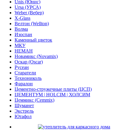
Unis (Юнис)
Ursa (УРСА)
Weber (Вебер)
X-Glass
Велтон (Wellton)
Волма
Изоспан
Каменный цветок
МКУ
НЕМАН
Новамикс (Novamix)
Оскар (Oscar)
Русеан
Старатели
Технониколь
Фаралон
Цементно-стружечные плиты (ЦСП)
ЦЕМЕНТУМ | HOLCIM | ХОЛСИМ
Цеммикс (Cemmix)
Шуманет
Экстрель
Ютафол