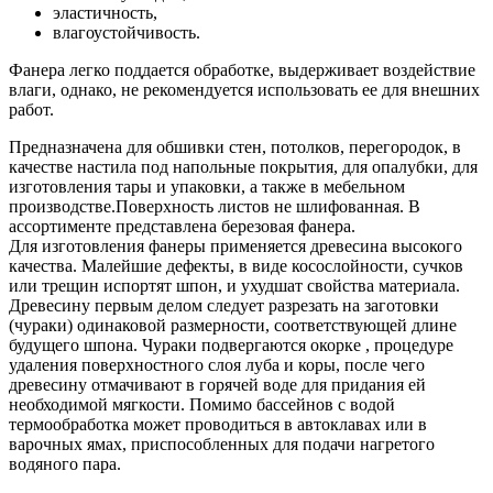
эластичность,
влагоустойчивость.
Фанера легко поддается обработке, выдерживает воздействие
влаги, однако, не рекомендуется использовать ее для внешних
работ.
Предназначена для обшивки стен, потолков, перегородок, в
качестве настила под напольные покрытия, для опалубки, для
изготовления тары и упаковки, а также в мебельном
производстве.Поверхность листов не шлифованная. В
ассортименте представлена березовая фанера.
Для изготовления фанеры применяется древесина высокого
качества. Малейшие дефекты, в виде косослойности, сучков
или трещин испортят шпон, и ухудшат свойства материала.
Древесину первым делом следует разрезать на заготовки
(чураки) одинаковой размерности, соответствующей длине
будущего шпона. Чураки подвергаются окорке , процедуре
удаления поверхностного слоя луба и коры, после чего
древесину отмачивают в горячей воде для придания ей
необходимой мягкости. Помимо бассейнов с водой
термообработка может проводиться в автоклавах или в
варочных ямах, приспособленных для подачи нагретого
водяного пара.