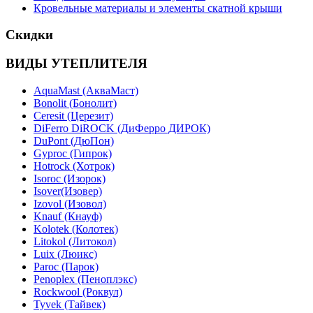
Кровельные материалы и элементы скатной крыши
Скидки
ВИДЫ УТЕПЛИТЕЛЯ
AquaMast (АкваМаст)
Bonolit (Бонолит)
Ceresit (Церезит)
DiFerro DiROCK (ДиФерро ДИРОК)
DuPont (ДюПон)
Gyproc (Гипрок)
Hotrock (Хотрок)
Isoroc (Изорок)
Isover(Изовер)
Izovol (Изовол)
Knauf (Кнауф)
Kolotek (Колотек)
Litokol (Литокол)
Luix (Люикс)
Paroc (Парок)
Penoplex (Пеноплэкс)
Rockwool (Роквул)
Tyvek (Тайвек)