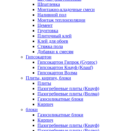
Шпатлевка
Монтажно-кладочные смеси
Наливной пол
Монтаж теплоизоляции
Цемент
Грунтовка
Плиточный клей
Клей для обоев
Стяжка пола
Добавки к смесям
Гипсокартон
Гипсокартон Гипрок (Gyproc)
Гипсокартон Кнауф (Knauf)
Гипсокартон Волма
Плиты, кирпич, блоки
Плиты
Пазогребневые плиты (Кнауф)
Пазогребневые плиты (Волма)
Газосиликатные блоки
Кирпич
блоки
Газосиликатные блоки
Кирпич
Пазогребневые плиты (Кнауф)
Пазогребневые плиты (Волма)