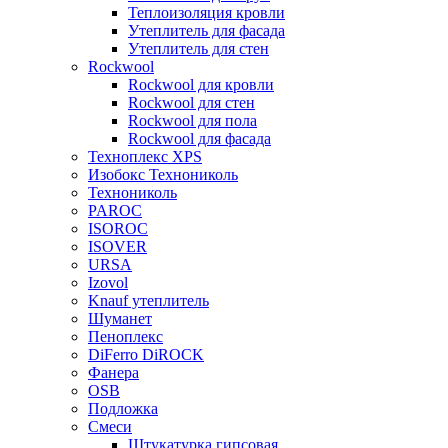
Теплоизоляция кровли
Утеплитель для фасада
Утеплитель для стен
Rockwool
Rockwool для кровли
Rockwool для стен
Rockwool для пола
Rockwool для фасада
Техноплекс XPS
Изобокс Технониколь
Технониколь
PAROC
ISOROC
ISOVER
URSA
Izovol
Knauf утеплитель
Шуманет
Пеноплекс
DiFerro DiROCK
Фанера
OSB
Подложка
Смеси
Штукатурка гипсовая