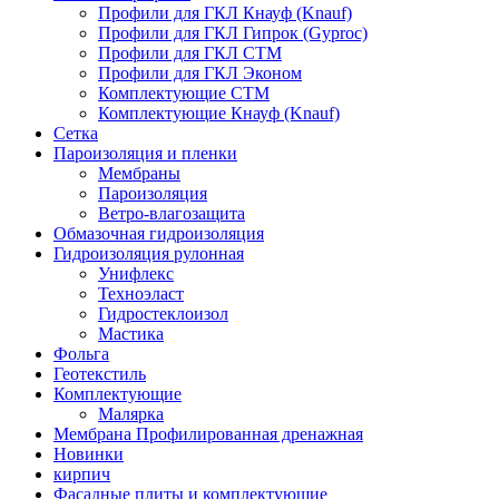
Профили для ГКЛ Кнауф (Knauf)
Профили для ГКЛ Гипрок (Gyproc)
Профили для ГКЛ СТМ
Профили для ГКЛ Эконом
Комплектующие СТМ
Комплектующие Кнауф (Knauf)
Сетка
Пароизоляция и пленки
Мембраны
Пароизоляция
Ветро-влагозащита
Обмазочная гидроизоляция
Гидроизоляция рулонная
Унифлекс
Техноэласт
Гидростеклоизол
Мастика
Фольга
Геотекстиль
Комплектующие
Малярка
Мембрана Профилированная дренажная
Новинки
кирпич
Фасадные плиты и комплектующие