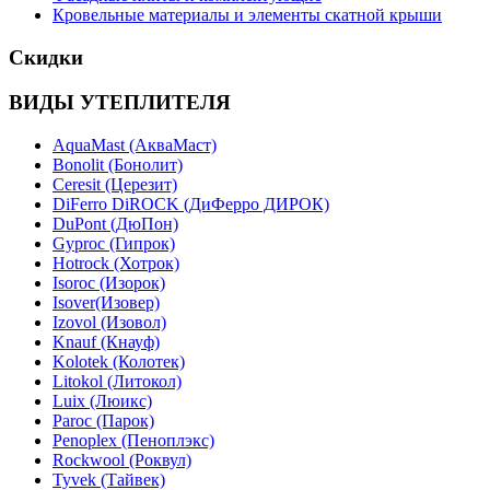
Кровельные материалы и элементы скатной крыши
Скидки
ВИДЫ УТЕПЛИТЕЛЯ
AquaMast (АкваМаст)
Bonolit (Бонолит)
Ceresit (Церезит)
DiFerro DiROCK (ДиФерро ДИРОК)
DuPont (ДюПон)
Gyproc (Гипрок)
Hotrock (Хотрок)
Isoroc (Изорок)
Isover(Изовер)
Izovol (Изовол)
Knauf (Кнауф)
Kolotek (Колотек)
Litokol (Литокол)
Luix (Люикс)
Paroc (Парок)
Penoplex (Пеноплэкс)
Rockwool (Роквул)
Tyvek (Тайвек)