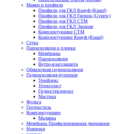
Маяки и профили
Профили для ГКЛ Кнауф (Knauf)
Профили для ГКЛ Гипрок (Gyproc)
Профили для ГКЛ СТМ
Профили для ГКЛ Эконом
Комплектующие СТМ
Комплектующие Кнауф (Knauf)
Сетка
Пароизоляция и пленки
Мембраны
Пароизоляция
Ветро-влагозащита
Обмазочная гидроизоляция
Гидроизоляция рулонная
Унифлекс
Техноэласт
Гидростеклоизол
Мастика
Фольга
Геотекстиль
Комплектующие
Малярка
Мембрана Профилированная дренажная
Новинки