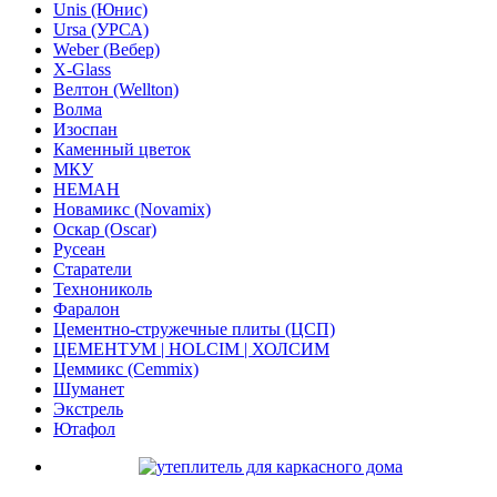
Unis (Юнис)
Ursa (УРСА)
Weber (Вебер)
X-Glass
Велтон (Wellton)
Волма
Изоспан
Каменный цветок
МКУ
НЕМАН
Новамикс (Novamix)
Оскар (Oscar)
Русеан
Старатели
Технониколь
Фаралон
Цементно-стружечные плиты (ЦСП)
ЦЕМЕНТУМ | HOLCIM | ХОЛСИМ
Цеммикс (Cemmix)
Шуманет
Экстрель
Ютафол