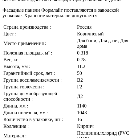
Фасадные панели Формлайт поставляются в заводской
упаковке. Хранение материалов допускается
Страна производства :
Россия
Цвет :
Коричневый
Для бани, Для дачи, Для
Место применения :
дома
Полезная площадь, м² :
0.318
Вес, кг :
0.78
Высота, мм :
11.2
Гарантийный срок, лет :
50
Группа воспламеняемости :
В2
Группа горючести :
Г2
Группа дымообразующей
Д2
способности :
Длина, мм :
1140
Длина полезная, мм :
1043
Количество в упаковке, шт :
16
Коллекция :
Кирпич
Поливинилхлорид (PVC,
Материал :