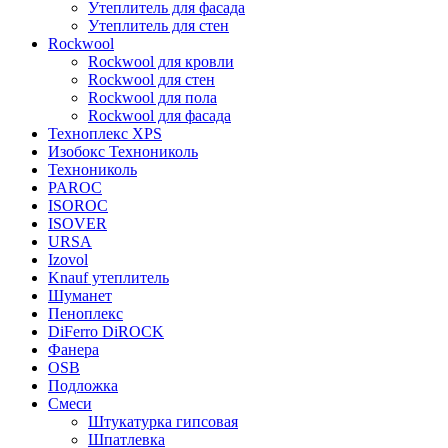
Утеплитель для фасада
Утеплитель для стен
Rockwool
Rockwool для кровли
Rockwool для стен
Rockwool для пола
Rockwool для фасада
Техноплекс XPS
Изобокс Технониколь
Технониколь
PAROC
ISOROC
ISOVER
URSA
Izovol
Knauf утеплитель
Шуманет
Пеноплекс
DiFerro DiROCK
Фанера
OSB
Подложка
Смеси
Штукатурка гипсовая
Шпатлевка