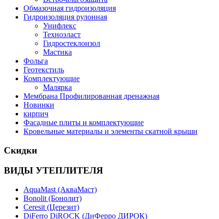
Обмазочная гидроизоляция
Гидроизоляция рулонная
Унифлекс
Техноэласт
Гидростеклоизол
Мастика
Фольга
Геотекстиль
Комплектующие
Малярка
Мембрана Профилированная дренажная
Новинки
кирпич
Фасадные плиты и комплектующие
Кровельные материалы и элементы скатной крыши
Скидки
ВИДЫ УТЕПЛИТЕЛЯ
AquaMast (АкваМаст)
Bonolit (Бонолит)
Ceresit (Церезит)
DiFerro DiROCK (ДиФерро ДИРОК)