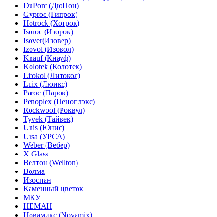
DuPont (ДюПон)
Gyproc (Гипрок)
Hotrock (Хотрок)
Isoroc (Изорок)
Isover(Изовер)
Izovol (Изовол)
Knauf (Кнауф)
Kolotek (Колотек)
Litokol (Литокол)
Luix (Люикс)
Paroc (Парок)
Penoplex (Пеноплэкс)
Rockwool (Роквул)
Tyvek (Тайвек)
Unis (Юнис)
Ursa (УРСА)
Weber (Вебер)
X-Glass
Велтон (Wellton)
Волма
Изоспан
Каменный цветок
МКУ
НЕМАН
Новамикс (Novamix)