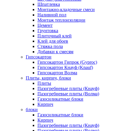
Шпатлевка
Монтажно-кладочные смеси
Наливной пол
Монтаж теплоизоляции
Цемент
Грунтовка
Плиточный клей
Клей для обоев
Стяжка пола
Добавки к смесям
Гипсокартон
Гипсокартон Гипрок (Gyproc)
Гипсокартон Кнауф (Knauf)
Гипсокартон Волма
Плиты, кирпич, блоки
Плиты
Пазогребневые плиты (Кнауф)
Пазогребневые плиты (Волма)
Газосиликатные блоки
Кирпич
блоки
Газосиликатные блоки
Кирпич
Пазогребневые плиты (Кнауф)
Пазогребневые плиты (Волма)