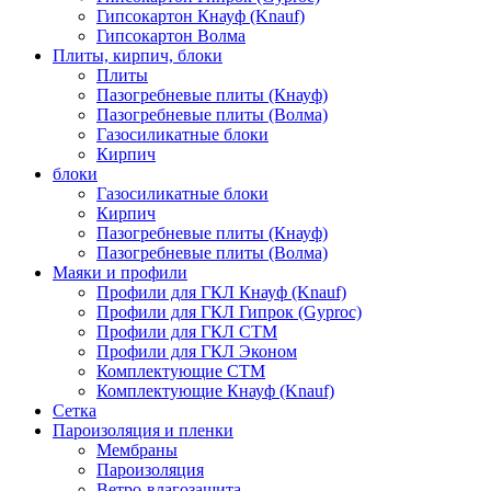
Гипсокартон Кнауф (Knauf)
Гипсокартон Волма
Плиты, кирпич, блоки
Плиты
Пазогребневые плиты (Кнауф)
Пазогребневые плиты (Волма)
Газосиликатные блоки
Кирпич
блоки
Газосиликатные блоки
Кирпич
Пазогребневые плиты (Кнауф)
Пазогребневые плиты (Волма)
Маяки и профили
Профили для ГКЛ Кнауф (Knauf)
Профили для ГКЛ Гипрок (Gyproc)
Профили для ГКЛ СТМ
Профили для ГКЛ Эконом
Комплектующие СТМ
Комплектующие Кнауф (Knauf)
Сетка
Пароизоляция и пленки
Мембраны
Пароизоляция
Ветро-влагозащита