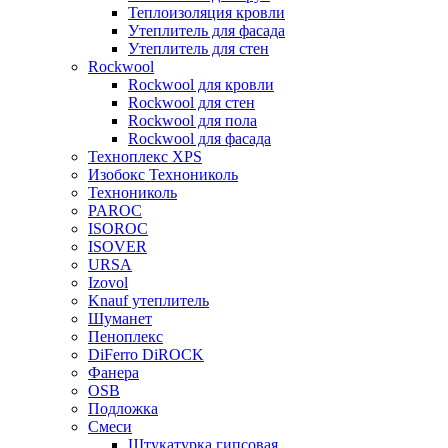
Теплоизоляция кровли
Утеплитель для фасада
Утеплитель для стен
Rockwool
Rockwool для кровли
Rockwool для стен
Rockwool для пола
Rockwool для фасада
Техноплекс XPS
Изобокс Технониколь
Технониколь
PAROC
ISOROC
ISOVER
URSA
Izovol
Knauf утеплитель
Шуманет
Пеноплекс
DiFerro DiROCK
Фанера
OSB
Подложка
Смеси
Штукатурка гипсовая