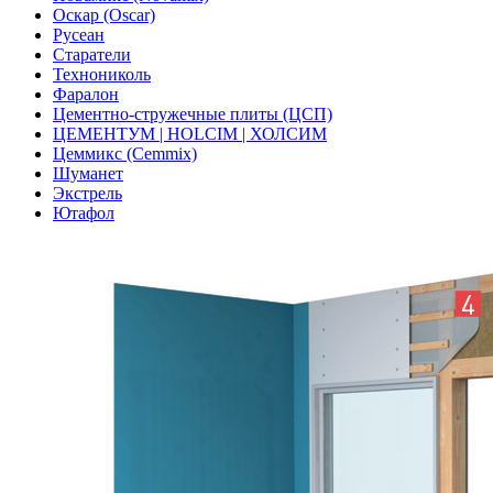
Оскар (Oscar)
Русеан
Старатели
Технониколь
Фаралон
Цементно-стружечные плиты (ЦСП)
ЦЕМЕНТУМ | HOLCIM | ХОЛСИМ
Цеммикс (Cemmix)
Шуманет
Экстрель
Ютафол