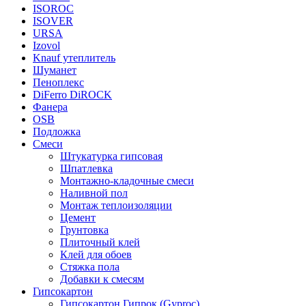
ISOROC
ISOVER
URSA
Izovol
Knauf утеплитель
Шуманет
Пеноплекс
DiFerro DiROCK
Фанера
OSB
Подложка
Смеси
Штукатурка гипсовая
Шпатлевка
Монтажно-кладочные смеси
Наливной пол
Монтаж теплоизоляции
Цемент
Грунтовка
Плиточный клей
Клей для обоев
Стяжка пола
Добавки к смесям
Гипсокартон
Гипсокартон Гипрок (Gyproc)