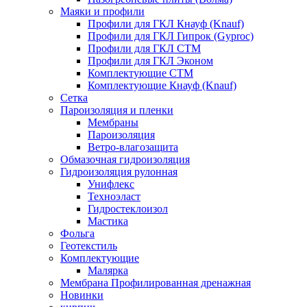
Маяки и профили
Профили для ГКЛ Кнауф (Knauf)
Профили для ГКЛ Гипрок (Gyproc)
Профили для ГКЛ СТМ
Профили для ГКЛ Эконом
Комплектующие СТМ
Комплектующие Кнауф (Knauf)
Сетка
Пароизоляция и пленки
Мембраны
Пароизоляция
Ветро-влагозащита
Обмазочная гидроизоляция
Гидроизоляция рулонная
Унифлекс
Техноэласт
Гидростеклоизол
Мастика
Фольга
Геотекстиль
Комплектующие
Малярка
Мембрана Профилированная дренажная
Новинки