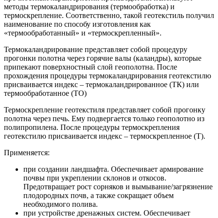
методы термокаландрирования (термообработка) и
термоскрепление. Соответственно, такой геотекстиль получил
наименование по способу изготовления как
«термообработанный» и «термоскрепленный».
Термокаландрирование представляет собой процедуру
прогонки полотна через горячие валы (каландры), которые
припекают поверхностный слой геополотна. После
прохождения процедуры термокаландрирования геотекстилю
присваивается индекс – термокаландрированное (ТК) или
термообработанное (ТО)
Термоскрепление геотекстиля представляет собой прогонку
полотна через печь. Ему подвергается только геополотно из
полипропилена. После процедуры термоскрепления
геотекстилю присваивается индекс – термоскрепленное (Т).
Применяется:
при создании ландшафта. Обеспечивает армирование
почвы при укреплении склонов и откосов.
Предотвращает рост сорняков и вымывание/загрязнение
плодородных почв, а также сокращает объем
необходимого полива.
при устройстве дренажных систем. Обеспечивает