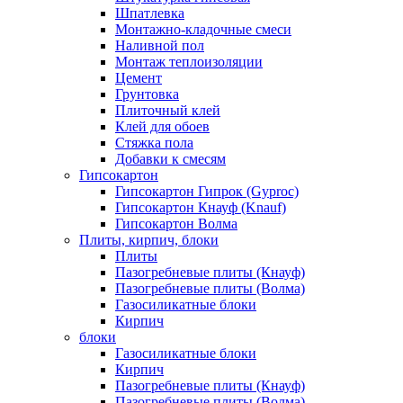
Шпатлевка
Монтажно-кладочные смеси
Наливной пол
Монтаж теплоизоляции
Цемент
Грунтовка
Плиточный клей
Клей для обоев
Стяжка пола
Добавки к смесям
Гипсокартон
Гипсокартон Гипрок (Gyproc)
Гипсокартон Кнауф (Knauf)
Гипсокартон Волма
Плиты, кирпич, блоки
Плиты
Пазогребневые плиты (Кнауф)
Пазогребневые плиты (Волма)
Газосиликатные блоки
Кирпич
блоки
Газосиликатные блоки
Кирпич
Пазогребневые плиты (Кнауф)
Пазогребневые плиты (Волма)