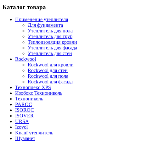
Каталог товара
Применение утеплителя
Для фундамента
Утеплитель для пола
Утеплитель для труб
Теплоизоляция кровли
Утеплитель для фасада
Утеплитель для стен
Rockwool
Rockwool для кровли
Rockwool для стен
Rockwool для пола
Rockwool для фасада
Техноплекс XPS
Изобокс Технониколь
Технониколь
PAROC
ISOROC
ISOVER
URSA
Izovol
Knauf утеплитель
Шуманет