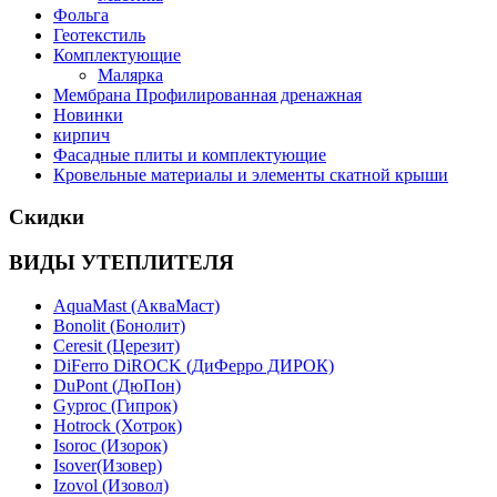
Фольга
Геотекстиль
Комплектующие
Малярка
Мембрана Профилированная дренажная
Новинки
кирпич
Фасадные плиты и комплектующие
Кровельные материалы и элементы скатной крыши
Скидки
ВИДЫ УТЕПЛИТЕЛЯ
AquaMast (АкваМаст)
Bonolit (Бонолит)
Ceresit (Церезит)
DiFerro DiROCK (ДиФерро ДИРОК)
DuPont (ДюПон)
Gyproc (Гипрок)
Hotrock (Хотрок)
Isoroc (Изорок)
Isover(Изовер)
Izovol (Изовол)