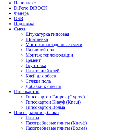
Пеноплекс
DiFerro DiROCK
Фанера
OSB
Подложка
Смеси
Штукатурка гипсовая
Шпатлевка
Монтажно-кладочные смеси
Наливной пол
Монтаж теплоизоляции
Цемент
Грунтовка
Плиточный клей
Клей для обоев
Стяжка пола
Добавки к смесям
Гипсокартон
Гипсокартон Гипрок (Gyproc)
Гипсокартон Кнауф (Knauf)
Гипсокартон Волма
Плиты, кирпич, блоки
Плиты
Пазогребневые плиты (Кнауф)
Пазогребневые плиты (Волма)