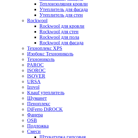
Теплоизоляция кровли
Утеплитель для фасада
Утеплитель для стен
Rockwool
Rockwool для кровли
Rockwool для стен
Rockwool для пола
Rockwool для фасада
Техноплекс XPS
Изобокс Технониколь
Технониколь
PAROC
ISOROC
ISOVER
URSA
Izovol
Knauf утеплитель
Шуманет
Пеноплекс
DiFerro DiROCK
Фанера
OSB
Подложка
Смеси
Штукатурка гипсовая