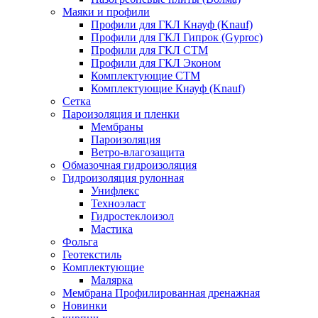
Маяки и профили
Профили для ГКЛ Кнауф (Knauf)
Профили для ГКЛ Гипрок (Gyproc)
Профили для ГКЛ СТМ
Профили для ГКЛ Эконом
Комплектующие СТМ
Комплектующие Кнауф (Knauf)
Сетка
Пароизоляция и пленки
Мембраны
Пароизоляция
Ветро-влагозащита
Обмазочная гидроизоляция
Гидроизоляция рулонная
Унифлекс
Техноэласт
Гидростеклоизол
Мастика
Фольга
Геотекстиль
Комплектующие
Малярка
Мембрана Профилированная дренажная
Новинки