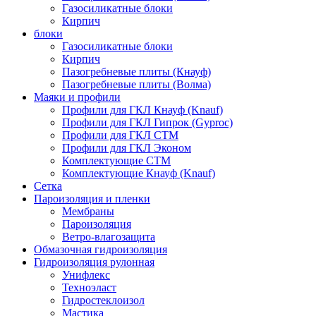
Газосиликатные блоки
Кирпич
блоки
Газосиликатные блоки
Кирпич
Пазогребневые плиты (Кнауф)
Пазогребневые плиты (Волма)
Маяки и профили
Профили для ГКЛ Кнауф (Knauf)
Профили для ГКЛ Гипрок (Gyproc)
Профили для ГКЛ СТМ
Профили для ГКЛ Эконом
Комплектующие СТМ
Комплектующие Кнауф (Knauf)
Сетка
Пароизоляция и пленки
Мембраны
Пароизоляция
Ветро-влагозащита
Обмазочная гидроизоляция
Гидроизоляция рулонная
Унифлекс
Техноэласт
Гидростеклоизол
Мастика