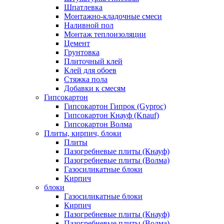
Шпатлевка
Монтажно-кладочные смеси
Наливной пол
Монтаж теплоизоляции
Цемент
Грунтовка
Плиточный клей
Клей для обоев
Стяжка пола
Добавки к смесям
Гипсокартон
Гипсокартон Гипрок (Gyproc)
Гипсокартон Кнауф (Knauf)
Гипсокартон Волма
Плиты, кирпич, блоки
Плиты
Пазогребневые плиты (Кнауф)
Пазогребневые плиты (Волма)
Газосиликатные блоки
Кирпич
блоки
Газосиликатные блоки
Кирпич
Пазогребневые плиты (Кнауф)
Пазогребневые плиты (Волма)