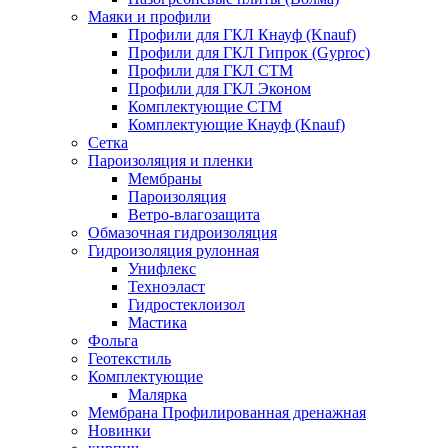
Маяки и профили
Профили для ГКЛ Кнауф (Knauf)
Профили для ГКЛ Гипрок (Gyproc)
Профили для ГКЛ СТМ
Профили для ГКЛ Эконом
Комплектующие СТМ
Комплектующие Кнауф (Knauf)
Сетка
Пароизоляция и пленки
Мембраны
Пароизоляция
Ветро-влагозащита
Обмазочная гидроизоляция
Гидроизоляция рулонная
Унифлекс
Техноэласт
Гидростеклоизол
Мастика
Фольга
Геотекстиль
Комплектующие
Малярка
Мембрана Профилированная дренажная
Новинки