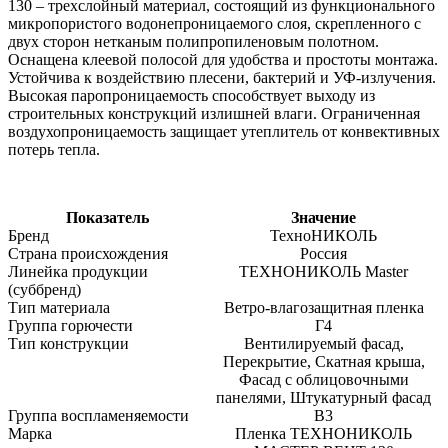
130 – трехслойный материал, состоящий из функционального
микропористого водонепроницаемого слоя, скрепленного с
двух сторон нетканым полипропиленовым полотном.
Оснащена клеевой полосой для удобства и простоты монтажа.
Устойчива к воздействию плесени, бактерий и УФ-излучения.
Высокая паропроницаемость способствует выходу из
строительных конструкций излишней влаги. Ограниченная
воздухопроницаемость защищает утеплитель от конвективных
потерь тепла.
Показатель
Значение
Бренд
ТехноНИКОЛЬ
Страна происхождения
Россия
Линейка продукции
ТЕХНОНИКОЛЬ Master
(суббренд)
Тип материала
Ветро-влагозащитная пленка
Группа горючести
Г4
Тип конструкции
Вентилируемый фасад,
Перекрытие, Скатная крыша,
Фасад с облицовочными
панелями, Штукатурный фасад
Группа воспламеняемости
В3
Марка
Пленка ТЕХНОНИКОЛЬ