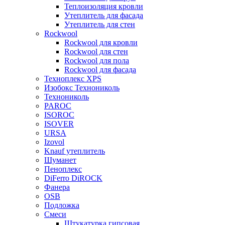
Теплоизоляция кровли
Утеплитель для фасада
Утеплитель для стен
Rockwool
Rockwool для кровли
Rockwool для стен
Rockwool для пола
Rockwool для фасада
Техноплекс XPS
Изобокс Технониколь
Технониколь
PAROC
ISOROC
ISOVER
URSA
Izovol
Knauf утеплитель
Шуманет
Пеноплекс
DiFerro DiROCK
Фанера
OSB
Подложка
Смеси
Штукатурка гипсовая