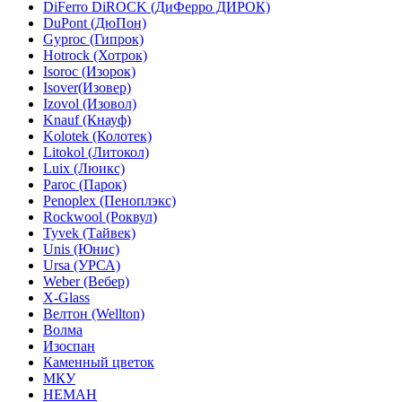
DiFerro DiROCK (ДиФерро ДИРОК)
DuPont (ДюПон)
Gyproc (Гипрок)
Hotrock (Хотрок)
Isoroc (Изорок)
Isover(Изовер)
Izovol (Изовол)
Knauf (Кнауф)
Kolotek (Колотек)
Litokol (Литокол)
Luix (Люикс)
Paroc (Парок)
Penoplex (Пеноплэкс)
Rockwool (Роквул)
Tyvek (Тайвек)
Unis (Юнис)
Ursa (УРСА)
Weber (Вебер)
X-Glass
Велтон (Wellton)
Волма
Изоспан
Каменный цветок
МКУ
НЕМАН