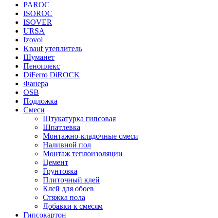
PAROC
ISOROC
ISOVER
URSA
Izovol
Knauf утеплитель
Шуманет
Пеноплекс
DiFerro DiROCK
Фанера
OSB
Подложка
Смеси
Штукатурка гипсовая
Шпатлевка
Монтажно-кладочные смеси
Наливной пол
Монтаж теплоизоляции
Цемент
Грунтовка
Плиточный клей
Клей для обоев
Стяжка пола
Добавки к смесям
Гипсокартон