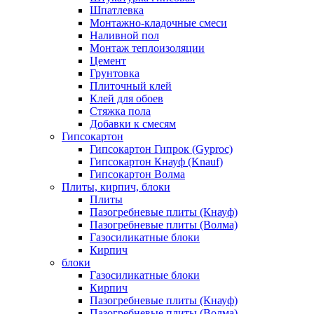
Шпатлевка
Монтажно-кладочные смеси
Наливной пол
Монтаж теплоизоляции
Цемент
Грунтовка
Плиточный клей
Клей для обоев
Стяжка пола
Добавки к смесям
Гипсокартон
Гипсокартон Гипрок (Gyproc)
Гипсокартон Кнауф (Knauf)
Гипсокартон Волма
Плиты, кирпич, блоки
Плиты
Пазогребневые плиты (Кнауф)
Пазогребневые плиты (Волма)
Газосиликатные блоки
Кирпич
блоки
Газосиликатные блоки
Кирпич
Пазогребневые плиты (Кнауф)
Пазогребневые плиты (Волма)