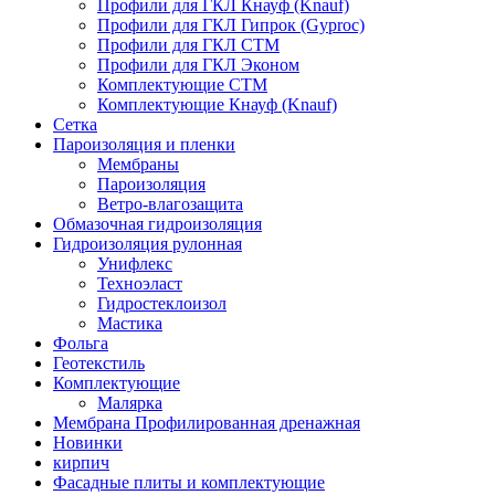
Профили для ГКЛ Кнауф (Knauf)
Профили для ГКЛ Гипрок (Gyproc)
Профили для ГКЛ СТМ
Профили для ГКЛ Эконом
Комплектующие СТМ
Комплектующие Кнауф (Knauf)
Сетка
Пароизоляция и пленки
Мембраны
Пароизоляция
Ветро-влагозащита
Обмазочная гидроизоляция
Гидроизоляция рулонная
Унифлекс
Техноэласт
Гидростеклоизол
Мастика
Фольга
Геотекстиль
Комплектующие
Малярка
Мембрана Профилированная дренажная
Новинки
кирпич
Фасадные плиты и комплектующие