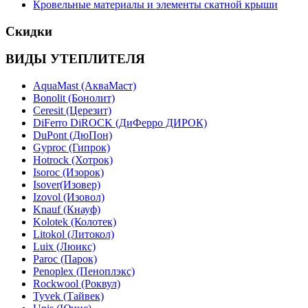
Кровельные материалы и элементы скатной крыши
Скидки
ВИДЫ УТЕПЛИТЕЛЯ
AquaMast (АкваМаст)
Bonolit (Бонолит)
Ceresit (Церезит)
DiFerro DiROCK (ДиФерро ДИРОК)
DuPont (ДюПон)
Gyproc (Гипрок)
Hotrock (Хотрок)
Isoroc (Изорок)
Isover(Изовер)
Izovol (Изовол)
Knauf (Кнауф)
Kolotek (Колотек)
Litokol (Литокол)
Luix (Люикс)
Paroc (Парок)
Penoplex (Пеноплэкс)
Rockwool (Роквул)
Tyvek (Тайвек)