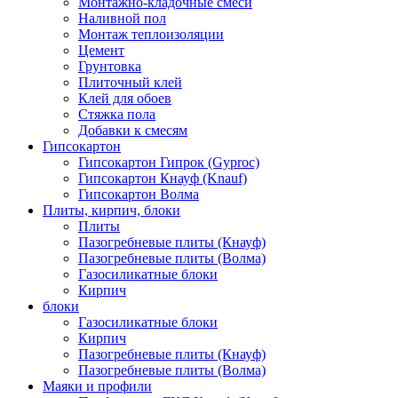
Монтажно-кладочные смеси
Наливной пол
Монтаж теплоизоляции
Цемент
Грунтовка
Плиточный клей
Клей для обоев
Стяжка пола
Добавки к смесям
Гипсокартон
Гипсокартон Гипрок (Gyproc)
Гипсокартон Кнауф (Knauf)
Гипсокартон Волма
Плиты, кирпич, блоки
Плиты
Пазогребневые плиты (Кнауф)
Пазогребневые плиты (Волма)
Газосиликатные блоки
Кирпич
блоки
Газосиликатные блоки
Кирпич
Пазогребневые плиты (Кнауф)
Пазогребневые плиты (Волма)
Маяки и профили