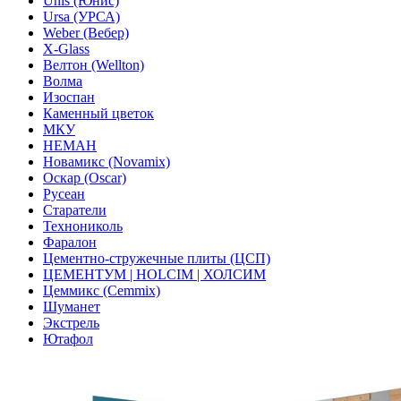
Unis (Юнис)
Ursa (УРСА)
Weber (Вебер)
X-Glass
Велтон (Wellton)
Волма
Изоспан
Каменный цветок
МКУ
НЕМАН
Новамикс (Novamix)
Оскар (Oscar)
Русеан
Старатели
Технониколь
Фаралон
Цементно-стружечные плиты (ЦСП)
ЦЕМЕНТУМ | HOLCIM | ХОЛСИМ
Цеммикс (Cemmix)
Шуманет
Экстрель
Ютафол