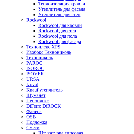
Теплоизоляция кровли
Утеплитель для фасада
Утеплитель для стен
Rockwool
Rockwool для кровли
Rockwool для стен
Rockwool для пола
Rockwool для фасада
Техноплекс XPS
Изобокс Технониколь
Технониколь
PAROC
ISOROC
ISOVER
URSA
Izovol
Knauf утеплитель
Шуманет
Пеноплекс
DiFerro DiROCK
Фанера
OSB
Подложка
Смеси
Штукатурка гипсовая