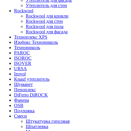
Утеплитель для фасада
Утеплитель для стен
Rockwool
Rockwool для кровли
Rockwool для стен
Rockwool для пола
Rockwool для фасада
Техноплекс XPS
Изобокс Технониколь
Технониколь
PAROC
ISOROC
ISOVER
URSA
Izovol
Knauf утеплитель
Шуманет
Пеноплекс
DiFerro DiROCK
Фанера
OSB
Подложка
Смеси
Штукатурка гипсовая
Шпатлевка