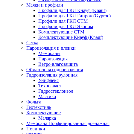
Маяки и профили
Профили для ГКЛ Кнауф (Knauf)
Профили для ГКЛ Гипрок (Gyproc)
Профили для ГКЛ СТМ
Профили для ГКЛ Эконом
Комплектующие СТМ
Комплектующие Кнауф (Knauf)
Сетка
Пароизоляция и пленки
Мембраны
Пароизоляция
Ветро-влагозащита
Обмазочная гидроизоляция
Гидроизоляция рулонная
Унифлекс
Техноэласт
Гидростеклоизол
Мастика
Фольга
Геотекстиль
Комплектующие
Малярка
Мембрана Профилированная дренажная
Новинки