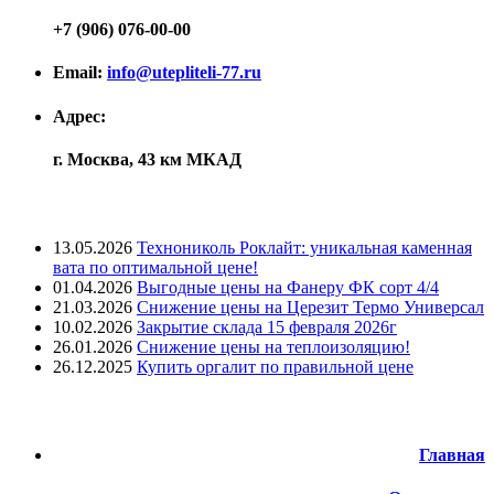
+7 (906) 076-00-00
Email:
info@utepliteli-77.ru
Адрес:
г. Москва, 43 км МКАД
Лента новостей
13.05.2026
Технониколь Роклайт: уникальная каменная
вата по оптимальной цене!
01.04.2026
Выгодные цены на Фанеру ФК сорт 4/4
21.03.2026
Снижение цены на Церезит Термо Универсал
10.02.2026
Закрытие склада 15 февраля 2026г
26.01.2026
Снижение цены на теплоизоляцию!
26.12.2025
Купить оргалит по правильной цене
Меню
Главная