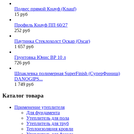
Подвес прямой Кнауф (Knauf)
15 руб
Профиль Кнауф ПП 60/27
252 руб
Паутинка Стеклохолст Оскар (Oscar)
1 657 руб
Грунтовка Юнис ВР 10 л
726 руб
Шпаклевка полимерная SuperFinish (СуперФиниш)
DANOGIPS...
1 749 руб
Каталог товара
Применение утеплителя
Для фундамента
Утеплитель для пола
Утеплитель для труб
Теплоизоляция кровли