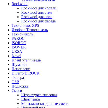
Rockwool
Rockwool для кровли
Rockwool для стен
Rockwool для пола
Rockwool для фасада
Техноплекс XPS
Изобокс Технониколь
Технониколь
PAROC
ISOROC
ISOVER
URSA
Izovol
Knauf утеплитель
Шуманет
Пеноплекс
DiFerro DiROCK
Фанера
OSB
Подложка
Смеси
Штукатурка гипсовая
Шпатлевка
Монтажно-кладочные смеси
Наливной пол