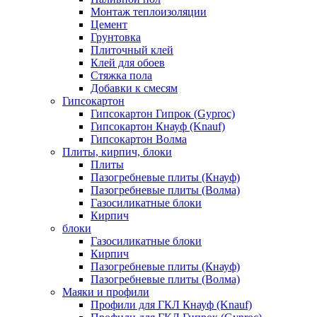
Монтаж теплоизоляции
Цемент
Грунтовка
Плиточный клей
Клей для обоев
Стяжка пола
Добавки к смесям
Гипсокартон
Гипсокартон Гипрок (Gyproc)
Гипсокартон Кнауф (Knauf)
Гипсокартон Волма
Плиты, кирпич, блоки
Плиты
Пазогребневые плиты (Кнауф)
Пазогребневые плиты (Волма)
Газосиликатные блоки
Кирпич
блоки
Газосиликатные блоки
Кирпич
Пазогребневые плиты (Кнауф)
Пазогребневые плиты (Волма)
Маяки и профили
Профили для ГКЛ Кнауф (Knauf)