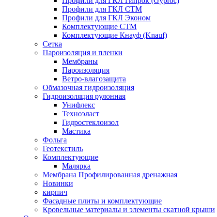
Профили для ГКЛ Гипрок (Gyproc)
Профили для ГКЛ СТМ
Профили для ГКЛ Эконом
Комплектующие СТМ
Комплектующие Кнауф (Knauf)
Сетка
Пароизоляция и пленки
Мембраны
Пароизоляция
Ветро-влагозащита
Обмазочная гидроизоляция
Гидроизоляция рулонная
Унифлекс
Техноэласт
Гидростеклоизол
Мастика
Фольга
Геотекстиль
Комплектующие
Малярка
Мембрана Профилированная дренажная
Новинки
кирпич
Фасадные плиты и комплектующие
Кровельные материалы и элементы скатной крыши