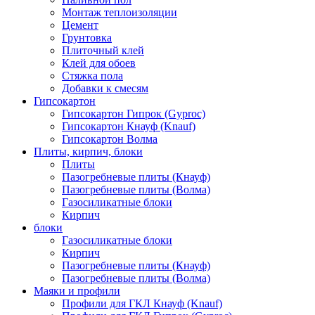
Монтаж теплоизоляции
Цемент
Грунтовка
Плиточный клей
Клей для обоев
Стяжка пола
Добавки к смесям
Гипсокартон
Гипсокартон Гипрок (Gyproc)
Гипсокартон Кнауф (Knauf)
Гипсокартон Волма
Плиты, кирпич, блоки
Плиты
Пазогребневые плиты (Кнауф)
Пазогребневые плиты (Волма)
Газосиликатные блоки
Кирпич
блоки
Газосиликатные блоки
Кирпич
Пазогребневые плиты (Кнауф)
Пазогребневые плиты (Волма)
Маяки и профили
Профили для ГКЛ Кнауф (Knauf)