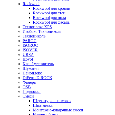
Rockwool
Rockwool для кровли
Rockwool для стен
Rockwool для пола
Rockwool для фасада
Техноплекс XPS
Изобокс Технониколь
Технониколь
PAROC
ISOROC
ISOVER
URSA
Izovol
Knauf утеплитель
Шуманет
Пеноплекс
DiFerro DiROCK
Фанера
OSB
Подложка
Смеси
Штукатурка гипсовая
Шпатлевка
Монтажно-кладочные смеси
Наливной пол