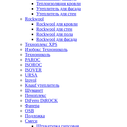
Теплоизоляция кровли
Утеплитель для фасада
Утеплитель для стен
Rockwool
Rockwool для кровли
Rockwool для стен
Rockwool для пола
Rockwool для фасада
Техноплекс XPS
Изобокс Технониколь
Технониколь
PAROC
ISOROC
ISOVER
URSA
Izovol
Knauf утеплитель
Шуманет
Пеноплекс
DiFerro DiROCK
Фанера
OSB
Подложка
Смеси
Штукатурка гипсовая