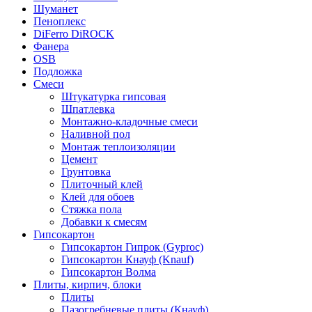
Шуманет
Пеноплекс
DiFerro DiROCK
Фанера
OSB
Подложка
Смеси
Штукатурка гипсовая
Шпатлевка
Монтажно-кладочные смеси
Наливной пол
Монтаж теплоизоляции
Цемент
Грунтовка
Плиточный клей
Клей для обоев
Стяжка пола
Добавки к смесям
Гипсокартон
Гипсокартон Гипрок (Gyproc)
Гипсокартон Кнауф (Knauf)
Гипсокартон Волма
Плиты, кирпич, блоки
Плиты
Пазогребневые плиты (Кнауф)