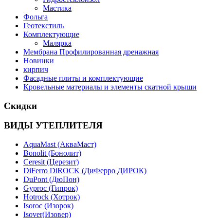
Мастика
Фольга
Геотекстиль
Комплектующие
Малярка
Мембрана Профилированная дренажная
Новинки
кирпич
Фасадные плиты и комплектующие
Кровельные материалы и элементы скатной крыши
Скидки
ВИДЫ УТЕПЛИТЕЛЯ
AquaMast (АкваМаст)
Bonolit (Бонолит)
Ceresit (Церезит)
DiFerro DiROCK (ДиФерро ДИРОК)
DuPont (ДюПон)
Gyproc (Гипрок)
Hotrock (Хотрок)
Isoroc (Изорок)
Isover(Изовер)