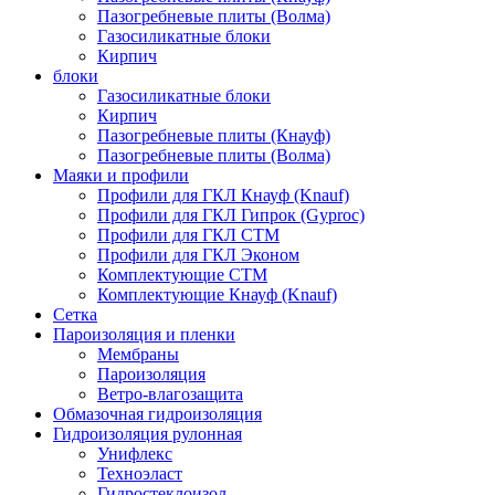
Пазогребневые плиты (Волма)
Газосиликатные блоки
Кирпич
блоки
Газосиликатные блоки
Кирпич
Пазогребневые плиты (Кнауф)
Пазогребневые плиты (Волма)
Маяки и профили
Профили для ГКЛ Кнауф (Knauf)
Профили для ГКЛ Гипрок (Gyproc)
Профили для ГКЛ СТМ
Профили для ГКЛ Эконом
Комплектующие СТМ
Комплектующие Кнауф (Knauf)
Сетка
Пароизоляция и пленки
Мембраны
Пароизоляция
Ветро-влагозащита
Обмазочная гидроизоляция
Гидроизоляция рулонная
Унифлекс
Техноэласт
Гидростеклоизол