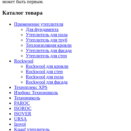
может быть первым.
Каталог товара
Применение утеплителя
Для фундамента
Утеплитель для пола
Утеплитель для труб
Теплоизоляция кровли
Утеплитель для фасада
Утеплитель для стен
Rockwool
Rockwool для кровли
Rockwool для стен
Rockwool для пола
Rockwool для фасада
Техноплекс XPS
Изобокс Технониколь
Технониколь
PAROC
ISOROC
ISOVER
URSA
Izovol
Knauf утеплитель