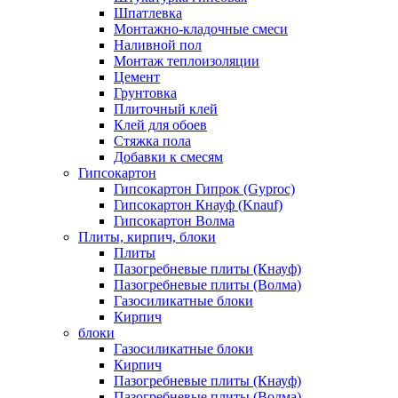
Шпатлевка
Монтажно-кладочные смеси
Наливной пол
Монтаж теплоизоляции
Цемент
Грунтовка
Плиточный клей
Клей для обоев
Стяжка пола
Добавки к смесям
Гипсокартон
Гипсокартон Гипрок (Gyproc)
Гипсокартон Кнауф (Knauf)
Гипсокартон Волма
Плиты, кирпич, блоки
Плиты
Пазогребневые плиты (Кнауф)
Пазогребневые плиты (Волма)
Газосиликатные блоки
Кирпич
блоки
Газосиликатные блоки
Кирпич
Пазогребневые плиты (Кнауф)
Пазогребневые плиты (Волма)