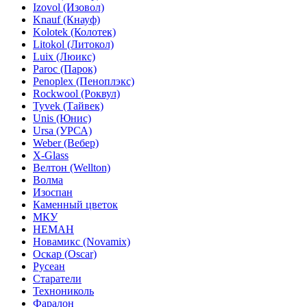
Izovol (Изовол)
Knauf (Кнауф)
Kolotek (Колотек)
Litokol (Литокол)
Luix (Люикс)
Paroc (Парок)
Penoplex (Пеноплэкс)
Rockwool (Роквул)
Tyvek (Тайвек)
Unis (Юнис)
Ursa (УРСА)
Weber (Вебер)
X-Glass
Велтон (Wellton)
Волма
Изоспан
Каменный цветок
МКУ
НЕМАН
Новамикс (Novamix)
Оскар (Oscar)
Русеан
Старатели
Технониколь
Фаралон