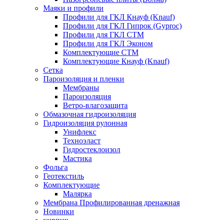
Маяки и профили
Профили для ГКЛ Кнауф (Knauf)
Профили для ГКЛ Гипрок (Gyproc)
Профили для ГКЛ СТМ
Профили для ГКЛ Эконом
Комплектующие СТМ
Комплектующие Кнауф (Knauf)
Сетка
Пароизоляция и пленки
Мембраны
Пароизоляция
Ветро-влагозащита
Обмазочная гидроизоляция
Гидроизоляция рулонная
Унифлекс
Техноэласт
Гидростеклоизол
Мастика
Фольга
Геотекстиль
Комплектующие
Малярка
Мембрана Профилированная дренажная
Новинки