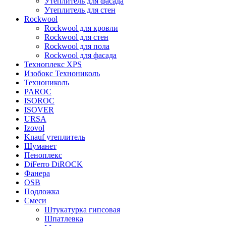
Утеплитель для фасада
Утеплитель для стен
Rockwool
Rockwool для кровли
Rockwool для стен
Rockwool для пола
Rockwool для фасада
Техноплекс XPS
Изобокс Технониколь
Технониколь
PAROC
ISOROC
ISOVER
URSA
Izovol
Knauf утеплитель
Шуманет
Пеноплекс
DiFerro DiROCK
Фанера
OSB
Подложка
Смеси
Штукатурка гипсовая
Шпатлевка