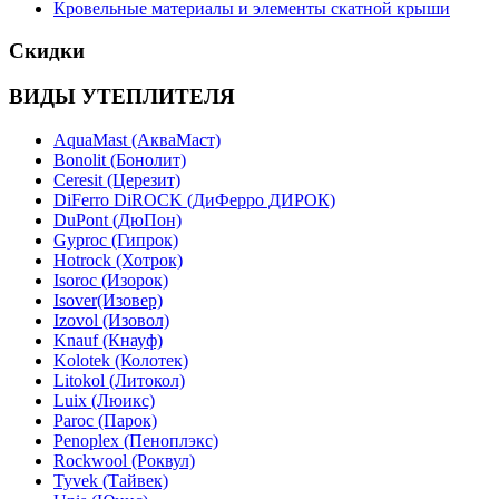
Кровельные материалы и элементы скатной крыши
Скидки
ВИДЫ УТЕПЛИТЕЛЯ
AquaMast (АкваМаст)
Bonolit (Бонолит)
Ceresit (Церезит)
DiFerro DiROCK (ДиФерро ДИРОК)
DuPont (ДюПон)
Gyproc (Гипрок)
Hotrock (Хотрок)
Isoroc (Изорок)
Isover(Изовер)
Izovol (Изовол)
Knauf (Кнауф)
Kolotek (Колотек)
Litokol (Литокол)
Luix (Люикс)
Paroc (Парок)
Penoplex (Пеноплэкс)
Rockwool (Роквул)
Tyvek (Тайвек)