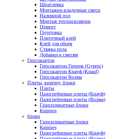
Шпатлевка
Монтажно-кладочные смеси
Наливной пол
Монтаж теплоизоляции
Цемент
Грунтовка
Плиточный клей
Клей для обоев
Стяжка пола
Добавки к смесям
Гипсокартон
Гипсокартон Гипрок (Gyproc)
Гипсокартон Кнауф (Knauf)
Гипсокартон Волма
Плиты, кирпич, блоки
Плиты
Пазогребневые плиты (Кнауф)
Пазогребневые плиты (Волма)
Газосиликатные блоки
Кирпич
блоки
Газосиликатные блоки
Кирпич
Пазогребневые плиты (Кнауф)
Пазогребневые плиты (Волма)