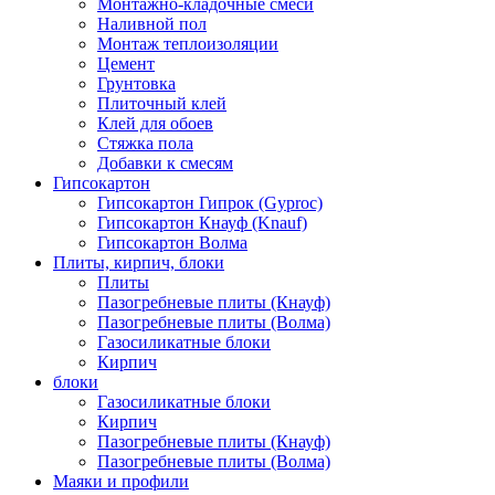
Монтажно-кладочные смеси
Наливной пол
Монтаж теплоизоляции
Цемент
Грунтовка
Плиточный клей
Клей для обоев
Стяжка пола
Добавки к смесям
Гипсокартон
Гипсокартон Гипрок (Gyproc)
Гипсокартон Кнауф (Knauf)
Гипсокартон Волма
Плиты, кирпич, блоки
Плиты
Пазогребневые плиты (Кнауф)
Пазогребневые плиты (Волма)
Газосиликатные блоки
Кирпич
блоки
Газосиликатные блоки
Кирпич
Пазогребневые плиты (Кнауф)
Пазогребневые плиты (Волма)
Маяки и профили