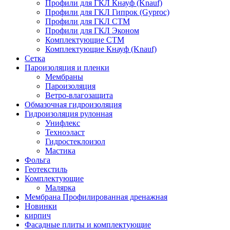
Профили для ГКЛ Кнауф (Knauf)
Профили для ГКЛ Гипрок (Gyproc)
Профили для ГКЛ СТМ
Профили для ГКЛ Эконом
Комплектующие СТМ
Комплектующие Кнауф (Knauf)
Сетка
Пароизоляция и пленки
Мембраны
Пароизоляция
Ветро-влагозащита
Обмазочная гидроизоляция
Гидроизоляция рулонная
Унифлекс
Техноэласт
Гидростеклоизол
Мастика
Фольга
Геотекстиль
Комплектующие
Малярка
Мембрана Профилированная дренажная
Новинки
кирпич
Фасадные плиты и комплектующие