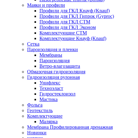
Маяки и профили
Профили для ГКЛ Кнауф (Knauf)
Профили для ГКЛ Гипрок (Gyproc)
Профили для ГКЛ СТМ
Профили для ГКЛ Эконом
Комплектующие СТМ
Комплектующие Кнауф (Knauf)
Сетка
Пароизоляция и пленки
Мембраны
Пароизоляция
Ветро-влагозащита
Обмазочная гидроизоляция
Гидроизоляция рулонная
Унифлекс
Техноэласт
Гидростеклоизол
Мастика
Фольга
Геотекстиль
Комплектующие
Малярка
Мембрана Профилированная дренажная
Новинки