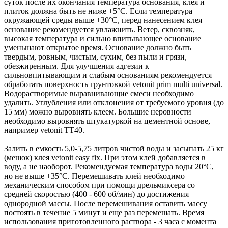
суток после их окончания температура основания, клея и
плиток должна быть не ниже +5°С. Если температура
окружающей среды выше +30°С, перед нанесением клея
основание рекомендуется увлажнить. Ветер, сквозняк,
высокая температура и сильно впитывающее основание
уменьшают открытое время. Основание должно быть
твердым, ровным, чистым, сухим, без пыли и грязи,
обезжиренным. Для улучшения адгезии к
сильновпитывающим и слабым основаниям рекомендуется
обработать поверхность грунтовкой vetonit prim multi universal.
Водорастворимые выравнивающие смеси необходимо
удалить. Углубления или отклонения от требуемого уровня (до
15 мм) можно выровнять клеем. Большие неровности
необходимо выровнять штукатуркой на цементной основе,
например vetonit TT40.
Залить в емкость 5,0-5,75 литров чистой воды и засыпать 25 кг
(мешок) клея vetonit easy fix. При этом клей добавляется в
воду, а не наоборот. Рекомендуемая температура воды 20°С,
но не выше +35°С. Перемешивать клей необходимо
механическим способом при помощи дрельмиксера со
средней скоростью (400 - 600 об/мин) до достижения
однородной массы. После перемешивания оставить массу
постоять в течение 5 минут и еще раз перемешать. Время
использования приготовленного раствора - 3 часа с момента