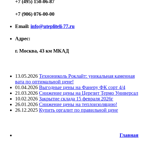
+7 (495) 150-06-87
+7 (906) 076-00-00
Email:
info@utepliteli-77.ru
Адрес:
г. Москва, 43 км МКАД
Лента новостей
13.05.2026
Технониколь Роклайт: уникальная каменная
вата по оптимальной цене!
01.04.2026
Выгодные цены на Фанеру ФК сорт 4/4
21.03.2026
Снижение цены на Церезит Термо Универсал
10.02.2026
Закрытие склада 15 февраля 2026г
26.01.2026
Снижение цены на теплоизоляцию!
26.12.2025
Купить оргалит по правильной цене
Меню
Главная