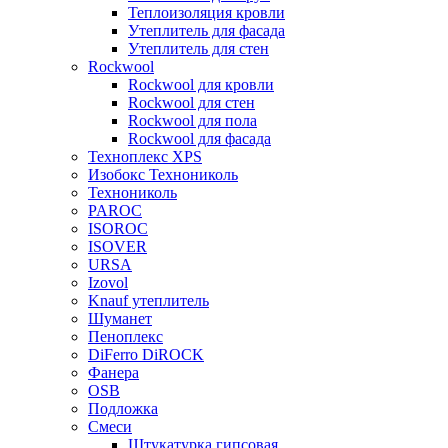
Теплоизоляция кровли
Утеплитель для фасада
Утеплитель для стен
Rockwool
Rockwool для кровли
Rockwool для стен
Rockwool для пола
Rockwool для фасада
Техноплекс XPS
Изобокс Технониколь
Технониколь
PAROC
ISOROC
ISOVER
URSA
Izovol
Knauf утеплитель
Шуманет
Пеноплекс
DiFerro DiROCK
Фанера
OSB
Подложка
Смеси
Штукатурка гипсовая