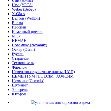
Unis (Юнис)
Ursa (УРСА)
Weber (Вебер)
X-Glass
Велтон (Wellton)
Волма
Изоспан
Каменный цветок
МКУ
НЕМАН
Новамикс (Novamix)
Оскар (Oscar)
Русеан
Старатели
Технониколь
Фаралон
Цементно-стружечные плиты (ЦСП)
ЦЕМЕНТУМ | HOLCIM | ХОЛСИМ
Цеммикс (Cemmix)
Шуманет
Экстрель
Ютафол