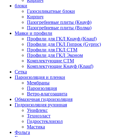
Кирпич
блоки
Газосиликатные блоки
Кирпич
Пазогребневые плиты (Кнауф)
Пазогребневые плиты (Волма)
Маяки и профили
Профили для ГКЛ Кнауф (Knauf)
Профили для ГКЛ Гипрок (Gyproc)
Профили для ГКЛ СТМ
Профили для ГКЛ Эконом
Комплектующие СТМ
Комплектующие Кнауф (Knauf)
Сетка
Пароизоляция и пленки
Мембраны
Пароизоляция
Ветро-влагозащита
Обмазочная гидроизоляция
Гидроизоляция рулонная
Унифлекс
Техноэласт
Гидростеклоизол
Мастика
Фольга