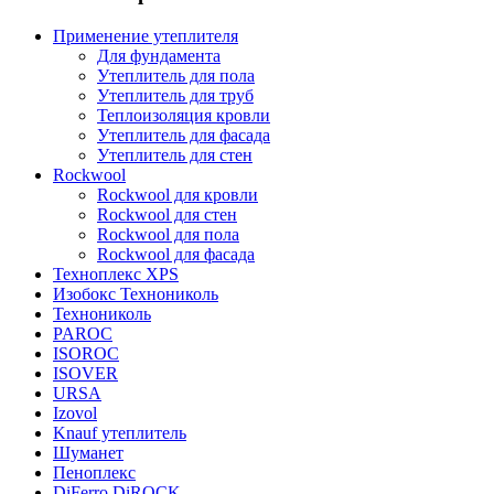
Применение утеплителя
Для фундамента
Утеплитель для пола
Утеплитель для труб
Теплоизоляция кровли
Утеплитель для фасада
Утеплитель для стен
Rockwool
Rockwool для кровли
Rockwool для стен
Rockwool для пола
Rockwool для фасада
Техноплекс XPS
Изобокс Технониколь
Технониколь
PAROC
ISOROC
ISOVER
URSA
Izovol
Knauf утеплитель
Шуманет
Пеноплекс
DiFerro DiROCK