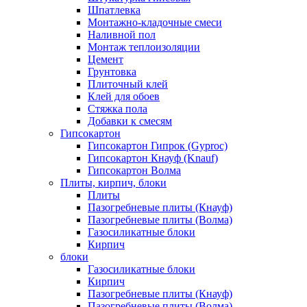
Шпатлевка
Монтажно-кладочные смеси
Наливной пол
Монтаж теплоизоляции
Цемент
Грунтовка
Плиточный клей
Клей для обоев
Стяжка пола
Добавки к смесям
Гипсокартон
Гипсокартон Гипрок (Gyproc)
Гипсокартон Кнауф (Knauf)
Гипсокартон Волма
Плиты, кирпич, блоки
Плиты
Пазогребневые плиты (Кнауф)
Пазогребневые плиты (Волма)
Газосиликатные блоки
Кирпич
блоки
Газосиликатные блоки
Кирпич
Пазогребневые плиты (Кнауф)
Пазогребневые плиты (Волма)