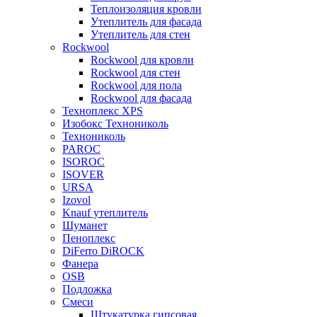
Теплоизоляция кровли
Утеплитель для фасада
Утеплитель для стен
Rockwool
Rockwool для кровли
Rockwool для стен
Rockwool для пола
Rockwool для фасада
Техноплекс XPS
Изобокс Технониколь
Технониколь
PAROC
ISOROC
ISOVER
URSA
Izovol
Knauf утеплитель
Шуманет
Пеноплекс
DiFerro DiROCK
Фанера
OSB
Подложка
Смеси
Штукатурка гипсовая