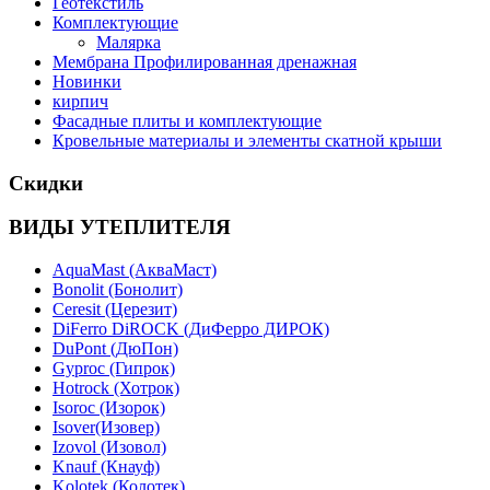
Геотекстиль
Комплектующие
Малярка
Мембрана Профилированная дренажная
Новинки
кирпич
Фасадные плиты и комплектующие
Кровельные материалы и элементы скатной крыши
Скидки
ВИДЫ УТЕПЛИТЕЛЯ
AquaMast (АкваМаст)
Bonolit (Бонолит)
Ceresit (Церезит)
DiFerro DiROCK (ДиФерро ДИРОК)
DuPont (ДюПон)
Gyproc (Гипрок)
Hotrock (Хотрок)
Isoroc (Изорок)
Isover(Изовер)
Izovol (Изовол)
Knauf (Кнауф)
Kolotek (Колотек)