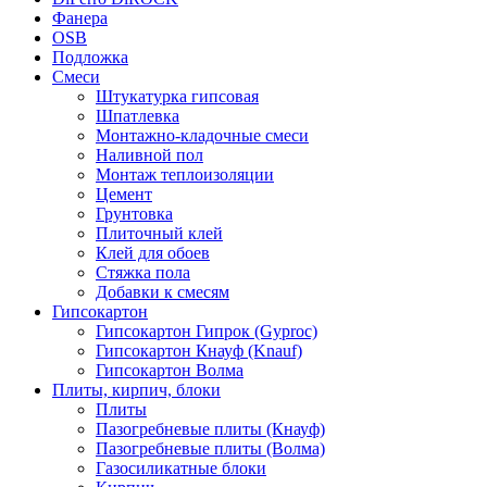
Фанера
OSB
Подложка
Смеси
Штукатурка гипсовая
Шпатлевка
Монтажно-кладочные смеси
Наливной пол
Монтаж теплоизоляции
Цемент
Грунтовка
Плиточный клей
Клей для обоев
Стяжка пола
Добавки к смесям
Гипсокартон
Гипсокартон Гипрок (Gyproc)
Гипсокартон Кнауф (Knauf)
Гипсокартон Волма
Плиты, кирпич, блоки
Плиты
Пазогребневые плиты (Кнауф)
Пазогребневые плиты (Волма)
Газосиликатные блоки