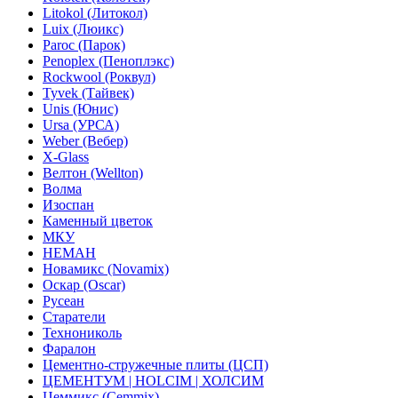
Litokol (Литокол)
Luix (Люикс)
Paroc (Парок)
Penoplex (Пеноплэкс)
Rockwool (Роквул)
Tyvek (Тайвек)
Unis (Юнис)
Ursa (УРСА)
Weber (Вебер)
X-Glass
Велтон (Wellton)
Волма
Изоспан
Каменный цветок
МКУ
НЕМАН
Новамикс (Novamix)
Оскар (Oscar)
Русеан
Старатели
Технониколь
Фаралон
Цементно-стружечные плиты (ЦСП)
ЦЕМЕНТУМ | HOLCIM | ХОЛСИМ
Цеммикс (Cemmix)