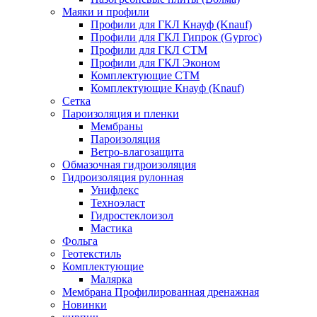
Маяки и профили
Профили для ГКЛ Кнауф (Knauf)
Профили для ГКЛ Гипрок (Gyproc)
Профили для ГКЛ СТМ
Профили для ГКЛ Эконом
Комплектующие СТМ
Комплектующие Кнауф (Knauf)
Сетка
Пароизоляция и пленки
Мембраны
Пароизоляция
Ветро-влагозащита
Обмазочная гидроизоляция
Гидроизоляция рулонная
Унифлекс
Техноэласт
Гидростеклоизол
Мастика
Фольга
Геотекстиль
Комплектующие
Малярка
Мембрана Профилированная дренажная
Новинки