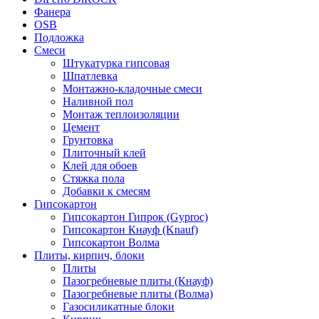
Фанера
OSB
Подложка
Смеси
Штукатурка гипсовая
Шпатлевка
Монтажно-кладочные смеси
Наливной пол
Монтаж теплоизоляции
Цемент
Грунтовка
Плиточный клей
Клей для обоев
Стяжка пола
Добавки к смесям
Гипсокартон
Гипсокартон Гипрок (Gyproc)
Гипсокартон Кнауф (Knauf)
Гипсокартон Волма
Плиты, кирпич, блоки
Плиты
Пазогребневые плиты (Кнауф)
Пазогребневые плиты (Волма)
Газосиликатные блоки