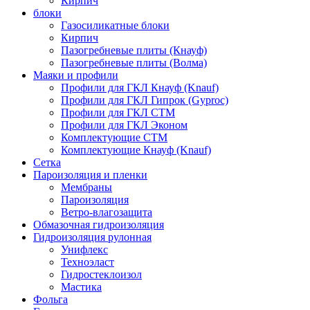
Кирпич
блоки
Газосиликатные блоки
Кирпич
Пазогребневые плиты (Кнауф)
Пазогребневые плиты (Волма)
Маяки и профили
Профили для ГКЛ Кнауф (Knauf)
Профили для ГКЛ Гипрок (Gyproc)
Профили для ГКЛ СТМ
Профили для ГКЛ Эконом
Комплектующие СТМ
Комплектующие Кнауф (Knauf)
Сетка
Пароизоляция и пленки
Мембраны
Пароизоляция
Ветро-влагозащита
Обмазочная гидроизоляция
Гидроизоляция рулонная
Унифлекс
Техноэласт
Гидростеклоизол
Мастика
Фольга