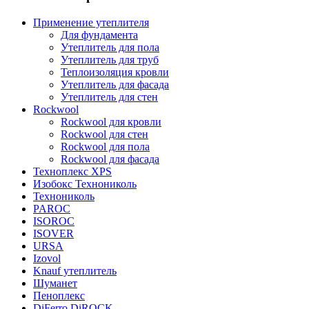
Применение утеплителя
Для фундамента
Утеплитель для пола
Утеплитель для труб
Теплоизоляция кровли
Утеплитель для фасада
Утеплитель для стен
Rockwool
Rockwool для кровли
Rockwool для стен
Rockwool для пола
Rockwool для фасада
Техноплекс XPS
Изобокс Технониколь
Технониколь
PAROC
ISOROC
ISOVER
URSA
Izovol
Knauf утеплитель
Шуманет
Пеноплекс
DiFerro DiROCK