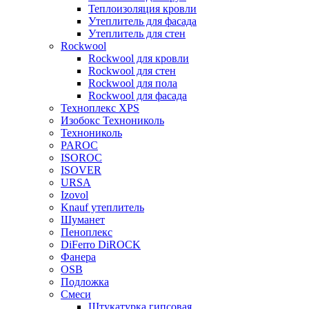
Теплоизоляция кровли
Утеплитель для фасада
Утеплитель для стен
Rockwool
Rockwool для кровли
Rockwool для стен
Rockwool для пола
Rockwool для фасада
Техноплекс XPS
Изобокс Технониколь
Технониколь
PAROC
ISOROC
ISOVER
URSA
Izovol
Knauf утеплитель
Шуманет
Пеноплекс
DiFerro DiROCK
Фанера
OSB
Подложка
Смеси
Штукатурка гипсовая