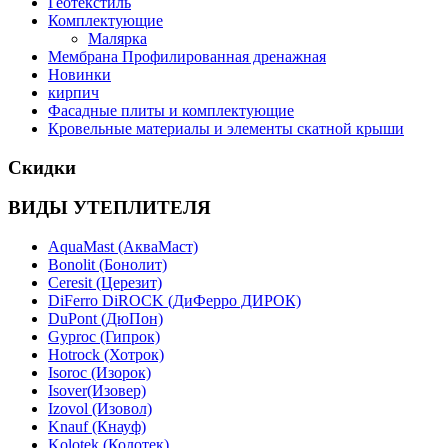
Геотекстиль
Комплектующие
Малярка
Мембрана Профилированная дренажная
Новинки
кирпич
Фасадные плиты и комплектующие
Кровельные материалы и элементы скатной крыши
Скидки
ВИДЫ УТЕПЛИТЕЛЯ
AquaMast (АкваМаст)
Bonolit (Бонолит)
Ceresit (Церезит)
DiFerro DiROCK (ДиФерро ДИРОК)
DuPont (ДюПон)
Gyproc (Гипрок)
Hotrock (Хотрок)
Isoroc (Изорок)
Isover(Изовер)
Izovol (Изовол)
Knauf (Кнауф)
Kolotek (Колотек)