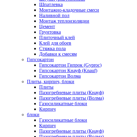
Шпатлевка
Монтажно-кладочные смеси
Наливной пол
Монтаж теплоизоляции
Цемент
Грунтовка
Плиточный клей
Клей для обоев
Стяжка пола
Добавки к смесям
Гипсокартон
Гипсокартон Гипрок (Gyproc)
Гипсокартон Кнауф (Knauf)
Гипсокартон Волма
Плиты, кирпич, блоки
Плиты
Пазогребневые плиты (Кнауф)
Пазогребневые плиты (Волма)
Газосиликатные блоки
Кирпич
блоки
Газосиликатные блоки
Кирпич
Пазогребневые плиты (Кнауф)
Пазогребневые плиты (Волма)