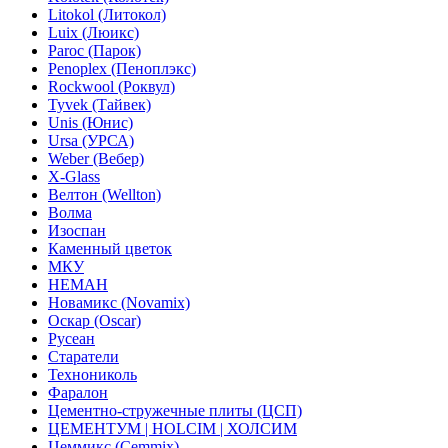
Litokol (Литокол)
Luix (Люикс)
Paroc (Парок)
Penoplex (Пеноплэкс)
Rockwool (Роквул)
Tyvek (Тайвек)
Unis (Юнис)
Ursa (УРСА)
Weber (Вебер)
X-Glass
Велтон (Wellton)
Волма
Изоспан
Каменный цветок
МКУ
НЕМАН
Новамикс (Novamix)
Оскар (Oscar)
Русеан
Старатели
Технониколь
Фаралон
Цементно-стружечные плиты (ЦСП)
ЦЕМЕНТУМ | HOLCIM | ХОЛСИМ
Цеммикс (Cemmix)