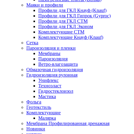
Маяки и профили
Профили для ГКЛ Кнауф (Knauf)
Профили для ГКЛ Гипрок (Gyproc)
Профили для ГКЛ СТМ
Профили для ГКЛ Эконом
Комплектующие СТМ
Комплектующие Кнауф (Knauf)
Сетка
Пароизоляция и пленки
Мембраны
Пароизоляция
Ветро-влагозащита
Обмазочная гидроизоляция
Гидроизоляция рулонная
Унифлекс
Техноэласт
Гидростеклоизол
Мастика
Фольга
Геотекстиль
Комплектующие
Малярка
Мембрана Профилированная дренажная
Новинки