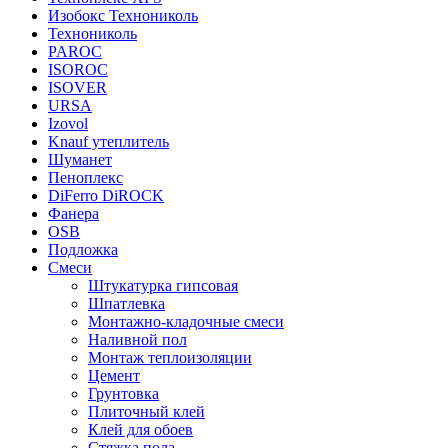
Изобокс Технониколь
Технониколь
PAROC
ISOROC
ISOVER
URSA
Izovol
Knauf утеплитель
Шуманет
Пеноплекс
DiFerro DiROCK
Фанера
OSB
Подложка
Смеси
Штукатурка гипсовая
Шпатлевка
Монтажно-кладочные смеси
Наливной пол
Монтаж теплоизоляции
Цемент
Грунтовка
Плиточный клей
Клей для обоев
Стяжка пола