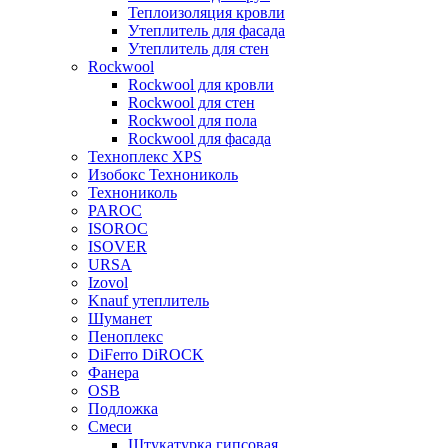
Теплоизоляция кровли
Утеплитель для фасада
Утеплитель для стен
Rockwool
Rockwool для кровли
Rockwool для стен
Rockwool для пола
Rockwool для фасада
Техноплекс XPS
Изобокс Технониколь
Технониколь
PAROC
ISOROC
ISOVER
URSA
Izovol
Knauf утеплитель
Шуманет
Пеноплекс
DiFerro DiROCK
Фанера
OSB
Подложка
Смеси
Штукатурка гипсовая