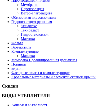
Пароизоляция и пленки
Мембраны
Пароизоляция
Ветро-влагозащита
Обмазочная гидроизоляция
Гидроизоляция рулонная
Унифлекс
Техноэласт
Гидростеклоизол
Мастика
Фольга
Геотекстиль
Комплектующие
Малярка
Мембрана Профилированная дренажная
Новинки
кирпич
Фасадные плиты и комплектующие
Кровельные материалы и элементы скатной крыши
Скидки
ВИДЫ УТЕПЛИТЕЛЯ
AquaMast (АкваМаст)