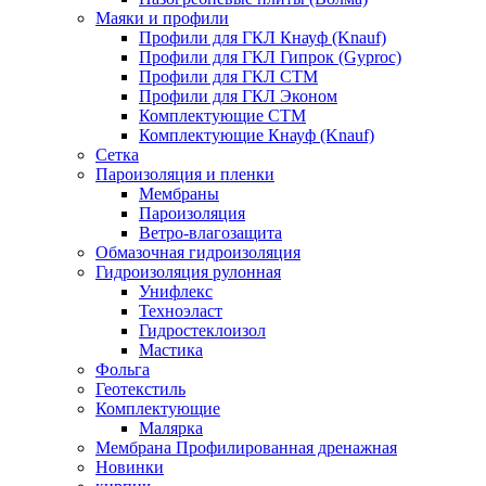
Маяки и профили
Профили для ГКЛ Кнауф (Knauf)
Профили для ГКЛ Гипрок (Gyproc)
Профили для ГКЛ СТМ
Профили для ГКЛ Эконом
Комплектующие СТМ
Комплектующие Кнауф (Knauf)
Сетка
Пароизоляция и пленки
Мембраны
Пароизоляция
Ветро-влагозащита
Обмазочная гидроизоляция
Гидроизоляция рулонная
Унифлекс
Техноэласт
Гидростеклоизол
Мастика
Фольга
Геотекстиль
Комплектующие
Малярка
Мембрана Профилированная дренажная
Новинки