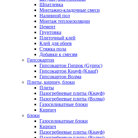
Шпатлевка
Монтажно-кладочные смеси
Наливной пол
Монтаж теплоизоляции
Цемент
Грунтовка
Плиточный клей
Клей для обоев
Стяжка пола
Добавки к смесям
Гипсокартон
Гипсокартон Гипрок (Gyproc)
Гипсокартон Кнауф (Knauf)
Гипсокартон Волма
Плиты, кирпич, блоки
Плиты
Пазогребневые плиты (Кнауф)
Пазогребневые плиты (Волма)
Газосиликатные блоки
Кирпич
блоки
Газосиликатные блоки
Кирпич
Пазогребневые плиты (Кнауф)
Пазогребневые плиты (Волма)