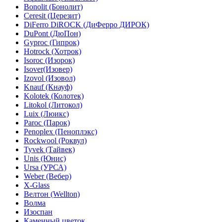
Bonolit (Бонолит)
Ceresit (Церезит)
DiFerro DiROCK (ДиФерро ДИРОК)
DuPont (ДюПон)
Gyproc (Гипрок)
Hotrock (Хотрок)
Isoroc (Изорок)
Isover(Изовер)
Izovol (Изовол)
Knauf (Кнауф)
Kolotek (Колотек)
Litokol (Литокол)
Luix (Люикс)
Paroc (Парок)
Penoplex (Пеноплэкс)
Rockwool (Роквул)
Tyvek (Тайвек)
Unis (Юнис)
Ursa (УРСА)
Weber (Вебер)
X-Glass
Велтон (Wellton)
Волма
Изоспан
Каменный цветок