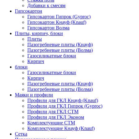
Добавки к смесям
Гипсокартон
Гипсокартон Гипрок (Gyproc)
Гипсокартон Кнауф (Knauf)
Гипсокартон Волма
Плиты, кирпич, блоки
Плиты
Пазогребневые плиты (Кнауф)
Пазогребневые плиты (Волма)
Газосиликатные блоки
Кирпич
блоки
Газосиликатные блоки
Кирпич
Пазогребневые плиты (Кнауф)
Пазогребневые плиты (Волма)
Маяки и профили
Профили для ГКЛ Кнауф (Knauf)
Профили для ГКЛ Гипрок (Gyproc)
Профили для ГКЛ СТМ
Профили для ГКЛ Эконом
Комплектующие СТМ
Комплектующие Кнауф (Knauf)
Сетка