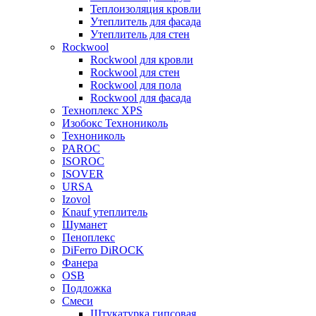
Теплоизоляция кровли
Утеплитель для фасада
Утеплитель для стен
Rockwool
Rockwool для кровли
Rockwool для стен
Rockwool для пола
Rockwool для фасада
Техноплекс XPS
Изобокс Технониколь
Технониколь
PAROC
ISOROC
ISOVER
URSA
Izovol
Knauf утеплитель
Шуманет
Пеноплекс
DiFerro DiROCK
Фанера
OSB
Подложка
Смеси
Штукатурка гипсовая