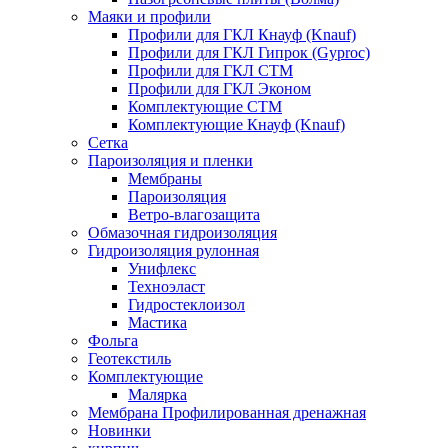
Маяки и профили
Профили для ГКЛ Кнауф (Knauf)
Профили для ГКЛ Гипрок (Gyproc)
Профили для ГКЛ СТМ
Профили для ГКЛ Эконом
Комплектующие СТМ
Комплектующие Кнауф (Knauf)
Сетка
Пароизоляция и пленки
Мембраны
Пароизоляция
Ветро-влагозащита
Обмазочная гидроизоляция
Гидроизоляция рулонная
Унифлекс
Техноэласт
Гидростеклоизол
Мастика
Фольга
Геотекстиль
Комплектующие
Малярка
Мембрана Профилированная дренажная
Новинки