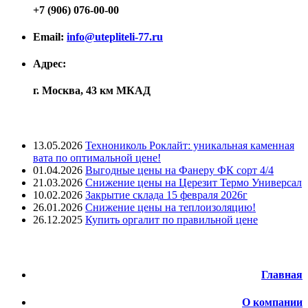
+7 (906) 076-00-00
Email:
info@utepliteli-77.ru
Адрес:
г. Москва, 43 км МКАД
Лента новостей
13.05.2026
Технониколь Роклайт: уникальная каменная
вата по оптимальной цене!
01.04.2026
Выгодные цены на Фанеру ФК сорт 4/4
21.03.2026
Снижение цены на Церезит Термо Универсал
10.02.2026
Закрытие склада 15 февраля 2026г
26.01.2026
Снижение цены на теплоизоляцию!
26.12.2025
Купить оргалит по правильной цене
Меню
Главная
О компании