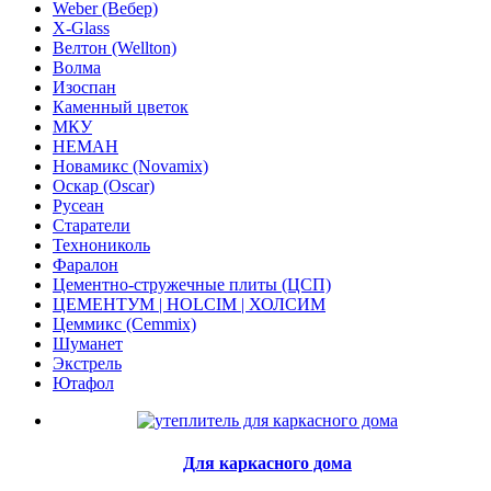
Weber (Вебер)
X-Glass
Велтон (Wellton)
Волма
Изоспан
Каменный цветок
МКУ
НЕМАН
Новамикс (Novamix)
Оскар (Oscar)
Русеан
Старатели
Технониколь
Фаралон
Цементно-стружечные плиты (ЦСП)
ЦЕМЕНТУМ | HOLCIM | ХОЛСИМ
Цеммикс (Cemmix)
Шуманет
Экстрель
Ютафол
Для каркасного дома