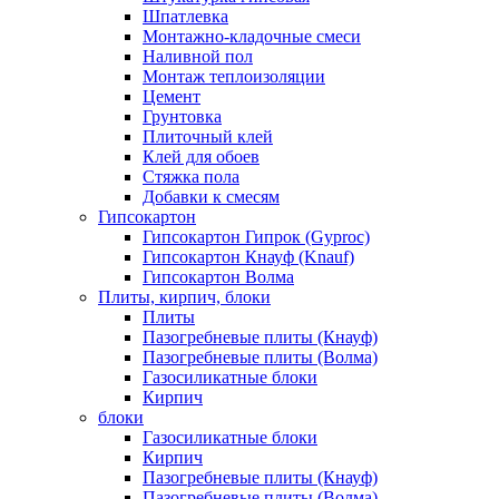
Шпатлевка
Монтажно-кладочные смеси
Наливной пол
Монтаж теплоизоляции
Цемент
Грунтовка
Плиточный клей
Клей для обоев
Стяжка пола
Добавки к смесям
Гипсокартон
Гипсокартон Гипрок (Gyproc)
Гипсокартон Кнауф (Knauf)
Гипсокартон Волма
Плиты, кирпич, блоки
Плиты
Пазогребневые плиты (Кнауф)
Пазогребневые плиты (Волма)
Газосиликатные блоки
Кирпич
блоки
Газосиликатные блоки
Кирпич
Пазогребневые плиты (Кнауф)
Пазогребневые плиты (Волма)