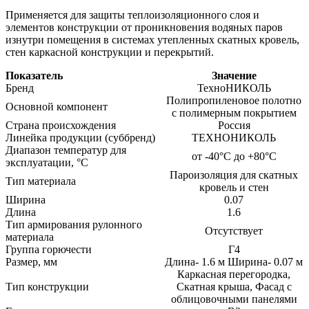
Применяется для защиты теплоизоляционного слоя и
элементов конструкции от проникновения водяных паров
изнутри помещения в системах утепленных скатных кровель,
стен каркасной конструкции и перекрытий.
Показатель
Значение
Бренд
ТехноНИКОЛЬ
Полипропиленовое полотно
Основной компонент
с полимерным покрытием
Страна происхождения
Россия
Линейка продукции (суббренд)
ТЕХНОНИКОЛЬ
Диапазон температур для
от -40°С до +80°С
эксплуатации, °С
Пароизоляция для скатных
Тип материала
кровель и стен
Ширина
0.07
Длина
1.6
Тип армирования рулонного
Отсутствует
материала
Группа горючести
Г4
Размер, мм
Длина- 1.6 м Ширина- 0.07 м
Каркасная перегородка,
Тип конструкции
Скатная крыша, Фасад с
облицовочными панелями