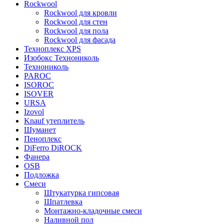
Rockwool
Rockwool для кровли
Rockwool для стен
Rockwool для пола
Rockwool для фасада
Техноплекс XPS
Изобокс Технониколь
Технониколь
PAROC
ISOROC
ISOVER
URSA
Izovol
Knauf утеплитель
Шуманет
Пеноплекс
DiFerro DiROCK
Фанера
OSB
Подложка
Смеси
Штукатурка гипсовая
Шпатлевка
Монтажно-кладочные смеси
Наливной пол