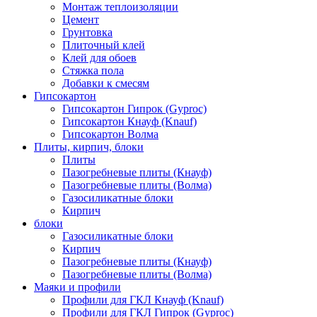
Монтаж теплоизоляции
Цемент
Грунтовка
Плиточный клей
Клей для обоев
Стяжка пола
Добавки к смесям
Гипсокартон
Гипсокартон Гипрок (Gyproc)
Гипсокартон Кнауф (Knauf)
Гипсокартон Волма
Плиты, кирпич, блоки
Плиты
Пазогребневые плиты (Кнауф)
Пазогребневые плиты (Волма)
Газосиликатные блоки
Кирпич
блоки
Газосиликатные блоки
Кирпич
Пазогребневые плиты (Кнауф)
Пазогребневые плиты (Волма)
Маяки и профили
Профили для ГКЛ Кнауф (Knauf)
Профили для ГКЛ Гипрок (Gyproc)