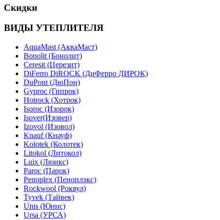
Скидки
ВИДЫ УТЕПЛИТЕЛЯ
AquaMast (АкваМаст)
Bonolit (Бонолит)
Ceresit (Церезит)
DiFerro DiROCK (ДиФерро ДИРОК)
DuPont (ДюПон)
Gyproc (Гипрок)
Hotrock (Хотрок)
Isoroc (Изорок)
Isover(Изовер)
Izovol (Изовол)
Knauf (Кнауф)
Kolotek (Колотек)
Litokol (Литокол)
Luix (Люикс)
Paroc (Парок)
Penoplex (Пеноплэкс)
Rockwool (Роквул)
Tyvek (Тайвек)
Unis (Юнис)
Ursa (УРСА)