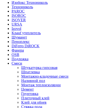
Изобокс Технониколь
Технониколь
PAROC
ISOROC
ISOVER
URSA
Izovol
Knauf утеплитель
Шуманет
Пеноплекс
DiFerro DiROCK
Фанера
OSB
Подложка
Смеси
Штукатурка гипсовая
Шпатлевка
Монтажно-кладочные смеси
Наливной пол
Монтаж теплоизоляции
Цемент
Грунтовка
Плиточный клей
Клей для обоев
Стяжка пола