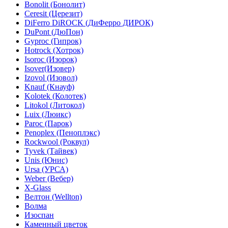
Bonolit (Бонолит)
Ceresit (Церезит)
DiFerro DiROCK (ДиФерро ДИРОК)
DuPont (ДюПон)
Gyproc (Гипрок)
Hotrock (Хотрок)
Isoroc (Изорок)
Isover(Изовер)
Izovol (Изовол)
Knauf (Кнауф)
Kolotek (Колотек)
Litokol (Литокол)
Luix (Люикс)
Paroc (Парок)
Penoplex (Пеноплэкс)
Rockwool (Роквул)
Tyvek (Тайвек)
Unis (Юнис)
Ursa (УРСА)
Weber (Вебер)
X-Glass
Велтон (Wellton)
Волма
Изоспан
Каменный цветок