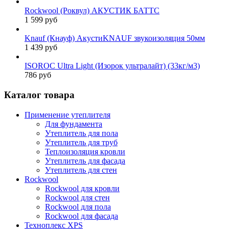
Rockwool (Роквул) АКУСТИК БАТТС
1 599 руб
Knauf (Кнауф) АкустиKNAUF звукоизоляция 50мм
1 439 руб
ISOROC Ultra Light (Изорок ультралайт) (33кг/м3)
786 руб
Каталог товара
Применение утеплителя
Для фундамента
Утеплитель для пола
Утеплитель для труб
Теплоизоляция кровли
Утеплитель для фасада
Утеплитель для стен
Rockwool
Rockwool для кровли
Rockwool для стен
Rockwool для пола
Rockwool для фасада
Техноплекс XPS