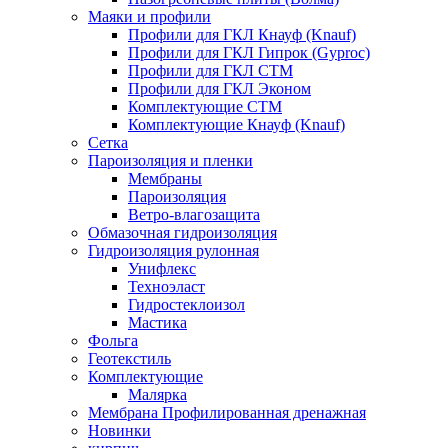
Маяки и профили
Профили для ГКЛ Кнауф (Knauf)
Профили для ГКЛ Гипрок (Gyproc)
Профили для ГКЛ СТМ
Профили для ГКЛ Эконом
Комплектующие СТМ
Комплектующие Кнауф (Knauf)
Сетка
Пароизоляция и пленки
Мембраны
Пароизоляция
Ветро-влагозащита
Обмазочная гидроизоляция
Гидроизоляция рулонная
Унифлекс
Техноэласт
Гидростеклоизол
Мастика
Фольга
Геотекстиль
Комплектующие
Малярка
Мембрана Профилированная дренажная
Новинки