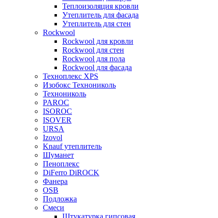
Теплоизоляция кровли
Утеплитель для фасада
Утеплитель для стен
Rockwool
Rockwool для кровли
Rockwool для стен
Rockwool для пола
Rockwool для фасада
Техноплекс XPS
Изобокс Технониколь
Технониколь
PAROC
ISOROC
ISOVER
URSA
Izovol
Knauf утеплитель
Шуманет
Пеноплекс
DiFerro DiROCK
Фанера
OSB
Подложка
Смеси
Штукатурка гипсовая