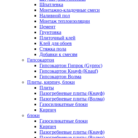
Шпатлевка
Монтажно-кладочные смеси
Наливной пол
Монтаж теплоизоляции
Цемент
Грунтовка
Плиточный клей
Клей для обоев
Стяжка пола
Добавки к смесям
Гипсокартон
Гипсокартон Гипрок (Gyproc)
Гипсокартон Кнауф (Knauf)
Гипсокартон Волма
Плиты, кирпич, блоки
Плиты
Пазогребневые плиты (Кнауф)
Пазогребневые плиты (Волма)
Газосиликатные блоки
Кирпич
блоки
Газосиликатные блоки
Кирпич
Пазогребневые плиты (Кнауф)
Пазогребневые плиты (Волма)