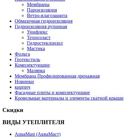
Мембраны
Пароизоляция
Ветро-влагозащита
Обмазочная гидроизоляция
Гидроизоляция рулонная
Унифлекс
Техноэласт
Гидростеклоизол
Мастика
Фольга
Геотекстиль
Комплектующие
Малярка
Мембрана Профилированная дренажная
Новинки
кирпич
Фасадные плиты и комплектующие
Кровельные материалы и элементы скатной крыши
Скидки
ВИДЫ УТЕПЛИТЕЛЯ
AquaMast (АкваМаст)