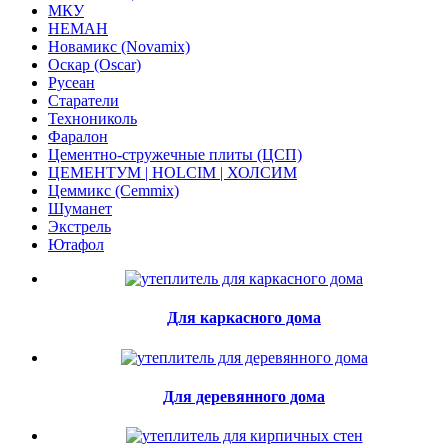
МКУ
НЕМАН
Новамикс (Novamix)
Оскар (Oscar)
Русеан
Старатели
Технониколь
Фаралон
Цементно-стружечные плиты (ЦСП)
ЦЕМЕНТУМ | HOLCIM | ХОЛСИМ
Цеммикс (Cemmix)
Шуманет
Экстрель
Ютафол
Для каркасного дома
Для деревянного дома