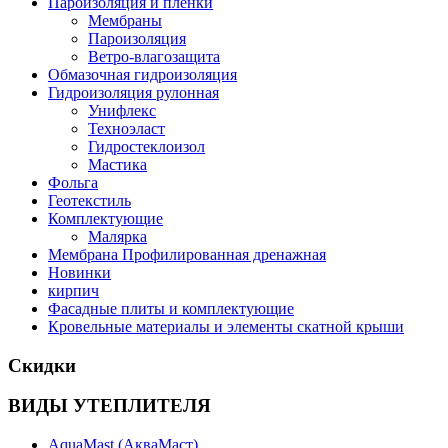
Пароизоляция и пленки
Мембраны
Пароизоляция
Ветро-влагозащита
Обмазочная гидроизоляция
Гидроизоляция рулонная
Унифлекс
Техноэласт
Гидростеклоизол
Мастика
Фольга
Геотекстиль
Комплектующие
Малярка
Мембрана Профилированная дренажная
Новинки
кирпич
Фасадные плиты и комплектующие
Кровельные материалы и элементы скатной крыши
Скидки
ВИДЫ УТЕПЛИТЕЛЯ
AquaMast (АкваМаст)