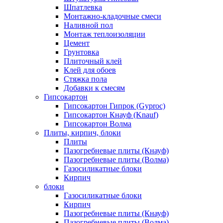
Шпатлевка
Монтажно-кладочные смеси
Наливной пол
Монтаж теплоизоляции
Цемент
Грунтовка
Плиточный клей
Клей для обоев
Стяжка пола
Добавки к смесям
Гипсокартон
Гипсокартон Гипрок (Gyproc)
Гипсокартон Кнауф (Knauf)
Гипсокартон Волма
Плиты, кирпич, блоки
Плиты
Пазогребневые плиты (Кнауф)
Пазогребневые плиты (Волма)
Газосиликатные блоки
Кирпич
блоки
Газосиликатные блоки
Кирпич
Пазогребневые плиты (Кнауф)
Пазогребневые плиты (Волма)