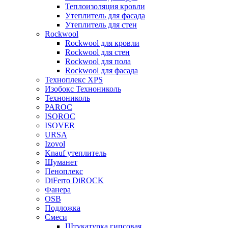
Теплоизоляция кровли
Утеплитель для фасада
Утеплитель для стен
Rockwool
Rockwool для кровли
Rockwool для стен
Rockwool для пола
Rockwool для фасада
Техноплекс XPS
Изобокс Технониколь
Технониколь
PAROC
ISOROC
ISOVER
URSA
Izovol
Knauf утеплитель
Шуманет
Пеноплекс
DiFerro DiROCK
Фанера
OSB
Подложка
Смеси
Штукатурка гипсовая