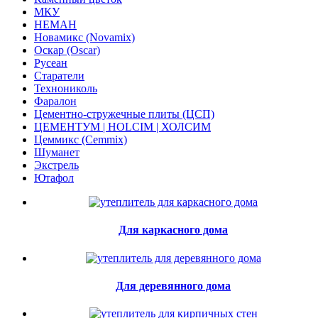
МКУ
НЕМАН
Новамикс (Novamix)
Оскар (Oscar)
Русеан
Старатели
Технониколь
Фаралон
Цементно-стружечные плиты (ЦСП)
ЦЕМЕНТУМ | HOLCIM | ХОЛСИМ
Цеммикс (Cemmix)
Шуманет
Экстрель
Ютафол
Для каркасного дома
Для деревянного дома