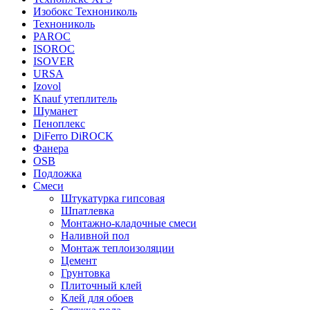
Изобокс Технониколь
Технониколь
PAROC
ISOROC
ISOVER
URSA
Izovol
Knauf утеплитель
Шуманет
Пеноплекс
DiFerro DiROCK
Фанера
OSB
Подложка
Смеси
Штукатурка гипсовая
Шпатлевка
Монтажно-кладочные смеси
Наливной пол
Монтаж теплоизоляции
Цемент
Грунтовка
Плиточный клей
Клей для обоев