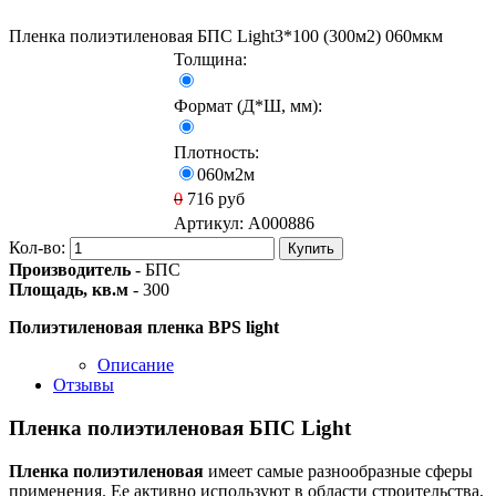
Пленка полиэтиленовая БПС Light3*100 (300м2) 060мкм
Толщина:
Формат (Д*Ш, мм):
Плотность:
060м2м
0
716
руб
Артикул:
A000886
Кол-во:
Купить
Производитель
- БПС
Площадь, кв.м
- 300
Полиэтиленовая
пленка
BPS
light
Описание
Отзывы
Пленка полиэтиленовая БПС Light
Пленка
полиэтиленовая
имеет самые разнообразные сферы
применения. Ее активно используют в области строительства,