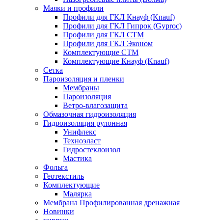
Маяки и профили
Профили для ГКЛ Кнауф (Knauf)
Профили для ГКЛ Гипрок (Gyproc)
Профили для ГКЛ СТМ
Профили для ГКЛ Эконом
Комплектующие СТМ
Комплектующие Кнауф (Knauf)
Сетка
Пароизоляция и пленки
Мембраны
Пароизоляция
Ветро-влагозащита
Обмазочная гидроизоляция
Гидроизоляция рулонная
Унифлекс
Техноэласт
Гидростеклоизол
Мастика
Фольга
Геотекстиль
Комплектующие
Малярка
Мембрана Профилированная дренажная
Новинки