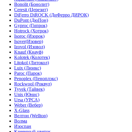
Bonolit (Бонолит)
Ceresit (Церезит)
DiFerro DiROCK (ДиФерро ДИРОК)
DuPont (ДюПон)
Gyproc (Гипрок)
Hotrock (Хотрок)
Isoroc (Изорок)
Isover(Изовер)
Izovol (Изовол)
Knauf (Кнауф)
Kolotek (Колотек)
Litokol (Литокол)
Luix (Люикс)
Paroc (Парок)
Penoplex (Пеноплэкс)
Rockwool (Роквул)
Tyvek (Тайвек)
Unis (Юнис)
Ursa (УРСА)
Weber (Вебер)
X-Glass
Велтон (Wellton)
Волма
Изоспан
Каменный цветок