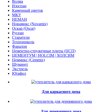
Волма
Изоспан
Каменный цветок
МКУ
НЕМАН
Новамикс (Novamix)
Оскар (Oscar)
Русеан
Старатели
Технониколь
Фаралон
Цементно-стружечные плиты (ЦСП)
ЦЕМЕНТУМ | HOLCIM | ХОЛСИМ
Цеммикс (Cemmix)
Шуманет
Экстрель
Ютафол
Для каркасного дома
Для деревянного дома