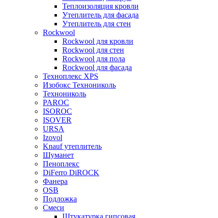
Теплоизоляция кровли
Утеплитель для фасада
Утеплитель для стен
Rockwool
Rockwool для кровли
Rockwool для стен
Rockwool для пола
Rockwool для фасада
Техноплекс XPS
Изобокс Технониколь
Технониколь
PAROC
ISOROC
ISOVER
URSA
Izovol
Knauf утеплитель
Шуманет
Пеноплекс
DiFerro DiROCK
Фанера
OSB
Подложка
Смеси
Штукатурка гипсовая