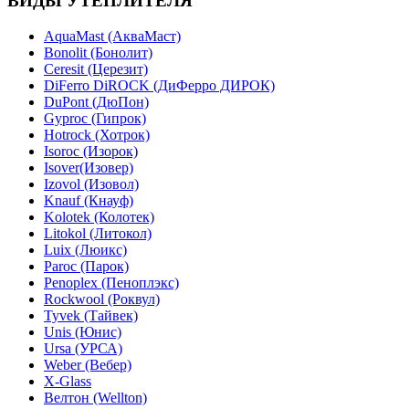
ВИДЫ УТЕПЛИТЕЛЯ
AquaMast (АкваМаст)
Bonolit (Бонолит)
Ceresit (Церезит)
DiFerro DiROCK (ДиФерро ДИРОК)
DuPont (ДюПон)
Gyproc (Гипрок)
Hotrock (Хотрок)
Isoroc (Изорок)
Isover(Изовер)
Izovol (Изовол)
Knauf (Кнауф)
Kolotek (Колотек)
Litokol (Литокол)
Luix (Люикс)
Paroc (Парок)
Penoplex (Пеноплэкс)
Rockwool (Роквул)
Tyvek (Тайвек)
Unis (Юнис)
Ursa (УРСА)
Weber (Вебер)
X-Glass
Велтон (Wellton)