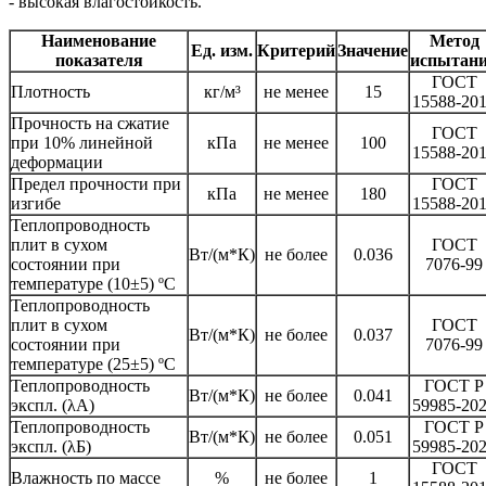
- высокая влагостойкость.
Наименование
Метод
Ед. изм.
Критерий
Значение
показателя
испытан
ГОСТ
Плотность
кг/м³
не менее
15
15588-20
Прочность на сжатие
ГОСТ
при 10% линейной
кПа
не менее
100
15588-20
деформации
Предел прочности при
ГОСТ
кПа
не менее
180
изгибе
15588-20
Теплопроводность
плит в сухом
ГОСТ
Вт/(м*К)
не более
0.036
состоянии при
7076-99
температуре (10±5) ºC
Теплопроводность
плит в сухом
ГОСТ
Вт/(м*К)
не более
0.037
состоянии при
7076-99
температуре (25±5) ºC
Теплопроводность
ГОСТ Р
Вт/(м*К)
не более
0.041
экспл. (λА)
59985-20
Теплопроводность
ГОСТ Р
Вт/(м*К)
не более
0.051
экспл. (λБ)
59985-20
ГОСТ
Влажность по массе
%
не более
1