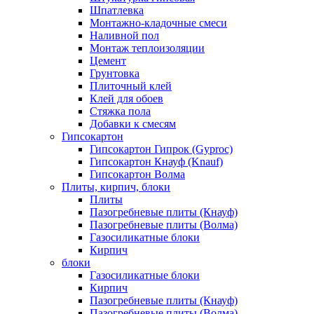
Шпатлевка
Монтажно-кладочные смеси
Наливной пол
Монтаж теплоизоляции
Цемент
Грунтовка
Плиточный клей
Клей для обоев
Стяжка пола
Добавки к смесям
Гипсокартон
Гипсокартон Гипрок (Gyproc)
Гипсокартон Кнауф (Knauf)
Гипсокартон Волма
Плиты, кирпич, блоки
Плиты
Пазогребневые плиты (Кнауф)
Пазогребневые плиты (Волма)
Газосиликатные блоки
Кирпич
блоки
Газосиликатные блоки
Кирпич
Пазогребневые плиты (Кнауф)
Пазогребневые плиты (Волма)