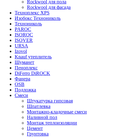
Rockwool для пола
Rockwool для фасада
Техноплекс XPS
Изобокс Технониколь
Технониколь
PAROC
ISOROC
ISOVER
URSA
Izovol
Knauf утеплитель
Шуманет
Пеноплекс
DiFerro DiROCK
Фанера
OSB
Подложка
Смеси
Штукатурка гипсовая
Шпатлевка
Монтажно-кладочные смеси
Наливной пол
Монтаж теплоизоляции
Цемент
Грунтовка