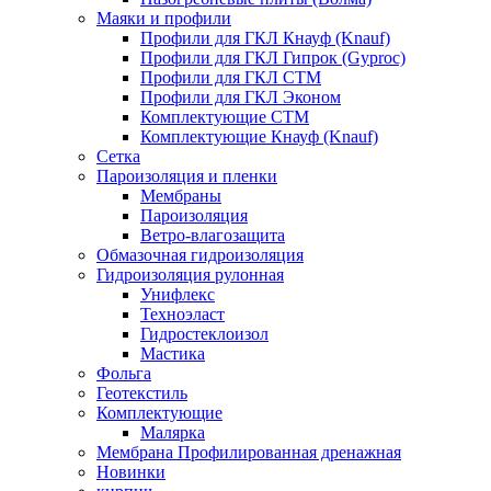
Маяки и профили
Профили для ГКЛ Кнауф (Knauf)
Профили для ГКЛ Гипрок (Gyproc)
Профили для ГКЛ СТМ
Профили для ГКЛ Эконом
Комплектующие СТМ
Комплектующие Кнауф (Knauf)
Сетка
Пароизоляция и пленки
Мембраны
Пароизоляция
Ветро-влагозащита
Обмазочная гидроизоляция
Гидроизоляция рулонная
Унифлекс
Техноэласт
Гидростеклоизол
Мастика
Фольга
Геотекстиль
Комплектующие
Малярка
Мембрана Профилированная дренажная
Новинки