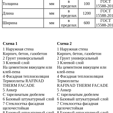
в
ГОСТ
Толщина
мм
100
пределах
15588-20
в
ГОСТ
Длина
мм
1200
пределах
15588-20
в
ГОСТ
Ширина
мм
600
пределах
15588-20
Схема 1
Схема 2
1 Наружная стена
1 Наружная стена
Кирпич, бетон, газобетон
Кирпич, бетон, газобетон
2 Грунт универсальный
2 Грунт универсальный
3 Клеевой слой
3 Клеевой слой
На цементном вяжущем или
На цементном вяжущем или
клей-пена
клей-пена
4 Фасадная теплоизоляция
4 Фасадная теплоизоляция
Термоплиты RAFINAD
Термоплиты
THERM FACADE
RAFINAD THERM FACADE
5 Анкер
5 Анкер
С тарельчатым дюбелем
С тарельчатым дюбелем
6 Базовый штукатурный слой
6 Базовый штукатурный слой
7 Стеклосетка фасадная
7 Стеклосетка фасадная
щелочестойкая
щелочестойкая
8 Базовый штукатурный слой
8 Базовый штукатурный слой