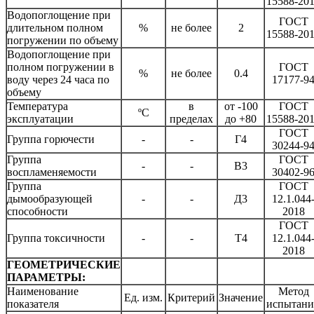
15588-20
Водопоглощение при
ГОСТ
длительном полном
%
не более
2
15588-20
погружении по объему
Водопоглощение при
полном погружении в
ГОСТ
%
не более
0.4
воду через 24 часа по
17177-9
объему
Температура
в
от -100
ГОСТ
ºC
эксплуатации
пределах
до +80
15588-20
ГОСТ
Группа горючести
-
-
Г4
30244-9
Группа
ГОСТ
-
-
В3
воспламеняемости
30402-9
Группа
ГОСТ
дымообразующей
-
-
Д3
12.1.044
способности
2018
ГОСТ
Группа токсичности
-
-
Т4
12.1.044
2018
ГЕОМЕТРИЧЕСКИЕ
ПАРАМЕТРЫ:
Наименование
Метод
Ед. изм.
Критерий
Значение
показателя
испытан