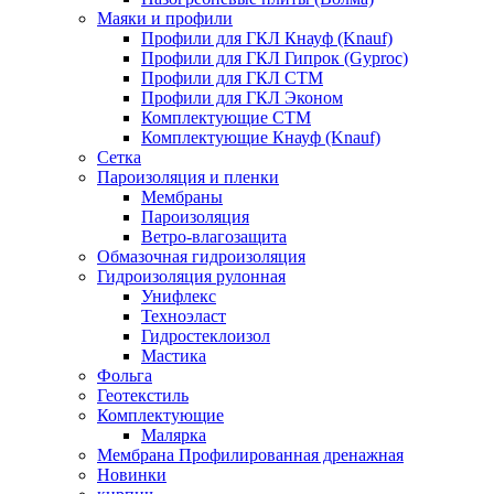
Маяки и профили
Профили для ГКЛ Кнауф (Knauf)
Профили для ГКЛ Гипрок (Gyproc)
Профили для ГКЛ СТМ
Профили для ГКЛ Эконом
Комплектующие СТМ
Комплектующие Кнауф (Knauf)
Сетка
Пароизоляция и пленки
Мембраны
Пароизоляция
Ветро-влагозащита
Обмазочная гидроизоляция
Гидроизоляция рулонная
Унифлекс
Техноэласт
Гидростеклоизол
Мастика
Фольга
Геотекстиль
Комплектующие
Малярка
Мембрана Профилированная дренажная
Новинки