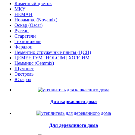
Каменный цветок
МКУ
НЕМАН
Новамикс (Novamix)
Оскар (Oscar)
Русеан
Старатели
Технониколь
Фаралон
Цементно-стружечные плиты (ЦСП)
ЦЕМЕНТУМ | HOLCIM | ХОЛСИМ
Цеммикс (Cemmix)
Шуманет
Экстрель
Ютафол
Для каркасного дома
Для деревянного дома