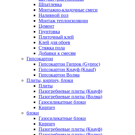
Шпатлевка
Монтажно-кладочные смеси
Наливной пол
Монтаж теплоизоляции
Цемент
Грунтовка
Плиточный клей
Клей для обоев
Стяжка пола
Добавки к смесям
Гипсокартон
Гипсокартон Гипрок (Gyproc)
Гипсокартон Кнауф (Knauf)
Гипсокартон Волма
Плиты, кирпич, блоки
Плиты
Пазогребневые плиты (Кнауф)
Пазогребневые плиты (Волма)
Газосиликатные блоки
Кирпич
блоки
Газосиликатные блоки
Кирпич
Пазогребневые плиты (Кнауф)
Пазогребневые плиты (Волма)