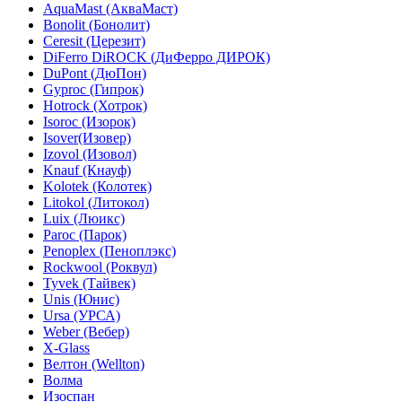
AquaMast (АкваМаст)
Bonolit (Бонолит)
Ceresit (Церезит)
DiFerro DiROCK (ДиФерро ДИРОК)
DuPont (ДюПон)
Gyproc (Гипрок)
Hotrock (Хотрок)
Isoroc (Изорок)
Isover(Изовер)
Izovol (Изовол)
Knauf (Кнауф)
Kolotek (Колотек)
Litokol (Литокол)
Luix (Люикс)
Paroc (Парок)
Penoplex (Пеноплэкс)
Rockwool (Роквул)
Tyvek (Тайвек)
Unis (Юнис)
Ursa (УРСА)
Weber (Вебер)
X-Glass
Велтон (Wellton)
Волма
Изоспан