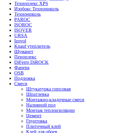
Техноплекс XPS
Изобокс Технониколь
Технониколь
PAROC
ISOROC
ISOVER
URSA
Izovol
Knauf утеплитель
Шуманет
Пеноплекс
DiFerro DiROCK
Фанера
OSB
Подложка
Смеси
Штукатурка гипсовая
Шпатлевка
Монтажно-кладочные смеси
Наливной пол
Монтаж теплоизоляции
Цемент
Грунтовка
Плиточный клей
Клей для обоев