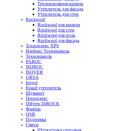
Теплоизоляция кровли
Утеплитель для фасада
Утеплитель для стен
Rockwool
Rockwool для кровли
Rockwool для стен
Rockwool для пола
Rockwool для фасада
Техноплекс XPS
Изобокс Технониколь
Технониколь
PAROC
ISOROC
ISOVER
URSA
Izovol
Knauf утеплитель
Шуманет
Пеноплекс
DiFerro DiROCK
Фанера
OSB
Подложка
Смеси
Штукатурка гипсовая