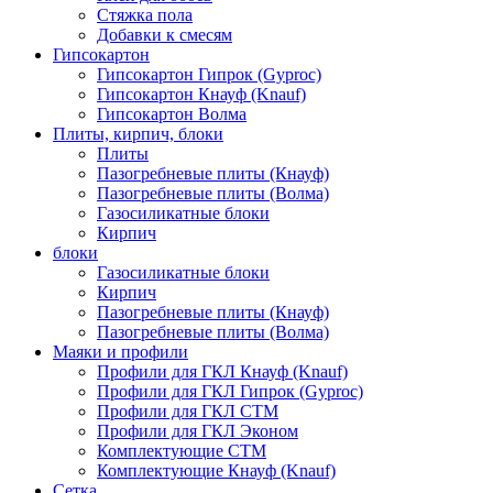
Стяжка пола
Добавки к смесям
Гипсокартон
Гипсокартон Гипрок (Gyproc)
Гипсокартон Кнауф (Knauf)
Гипсокартон Волма
Плиты, кирпич, блоки
Плиты
Пазогребневые плиты (Кнауф)
Пазогребневые плиты (Волма)
Газосиликатные блоки
Кирпич
блоки
Газосиликатные блоки
Кирпич
Пазогребневые плиты (Кнауф)
Пазогребневые плиты (Волма)
Маяки и профили
Профили для ГКЛ Кнауф (Knauf)
Профили для ГКЛ Гипрок (Gyproc)
Профили для ГКЛ СТМ
Профили для ГКЛ Эконом
Комплектующие СТМ
Комплектующие Кнауф (Knauf)
Сетка