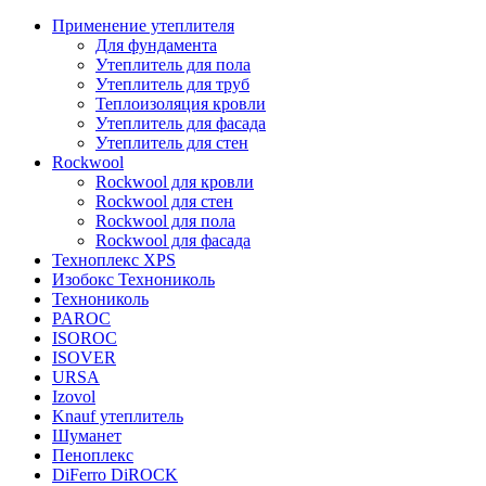
Применение утеплителя
Для фундамента
Утеплитель для пола
Утеплитель для труб
Теплоизоляция кровли
Утеплитель для фасада
Утеплитель для стен
Rockwool
Rockwool для кровли
Rockwool для стен
Rockwool для пола
Rockwool для фасада
Техноплекс XPS
Изобокс Технониколь
Технониколь
PAROC
ISOROC
ISOVER
URSA
Izovol
Knauf утеплитель
Шуманет
Пеноплекс
DiFerro DiROCK