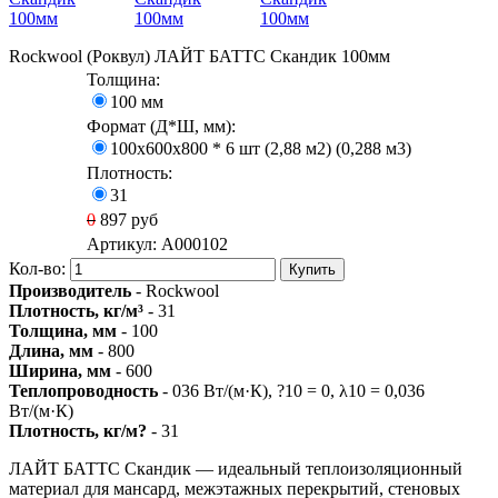
Rockwool (Роквул) ЛАЙТ БАТТС Скандик 100мм
Толщина:
100 мм
Формат (Д*Ш, мм):
100х600х800 * 6 шт (2,88 м2) (0,288 м3)
Плотность:
31
0
897
руб
Артикул:
A000102
Кол-во:
Купить
Производитель
- Rockwool
Плотность, кг/м³
- 31
Толщина, мм
- 100
Длина, мм
- 800
Ширина, мм
- 600
Теплопроводность
- 036 Вт/(м·К), ?10 = 0, λ10 = 0,036
Вт/(м·К)
Плотность, кг/м?
- 31
ЛАЙТ БАТТС Скандик — идеальный теплоизоляционный
материал для мансард, межэтажных перекрытий, стеновых