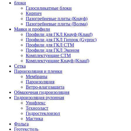
блоки
Газосиликатные блоки
Кирпич
Пазогребневые плиты (Кнауф)
Пазогребневые плиты (Волма)
Маяки и профили
Профили для ГКЛ Кнауф (Knauf)
Профили для ГКЛ Гипрок (Gyproc)
Профили для ГКЛ СТМ
Профили для ГКЛ Эконом
Комплектующие СТМ
Комплектующие Кнауф (Knauf)
Сетка
Пароизоляция и пленки
Мембраны
Пароизоляция
Ветро-влагозащита
Обмазочная гидроизоляция
Гидроизоляция рулонная
Унифлекс
Техноэласт
Гидростеклоизол
Мастика
Фольга
Геотекстиль