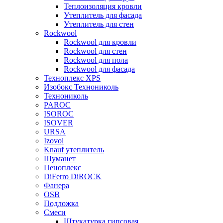
Теплоизоляция кровли
Утеплитель для фасада
Утеплитель для стен
Rockwool
Rockwool для кровли
Rockwool для стен
Rockwool для пола
Rockwool для фасада
Техноплекс XPS
Изобокс Технониколь
Технониколь
PAROC
ISOROC
ISOVER
URSA
Izovol
Knauf утеплитель
Шуманет
Пеноплекс
DiFerro DiROCK
Фанера
OSB
Подложка
Смеси
Штукатурка гипсовая