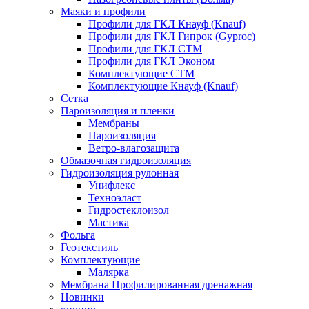
Маяки и профили
Профили для ГКЛ Кнауф (Knauf)
Профили для ГКЛ Гипрок (Gyproc)
Профили для ГКЛ СТМ
Профили для ГКЛ Эконом
Комплектующие СТМ
Комплектующие Кнауф (Knauf)
Сетка
Пароизоляция и пленки
Мембраны
Пароизоляция
Ветро-влагозащита
Обмазочная гидроизоляция
Гидроизоляция рулонная
Унифлекс
Техноэласт
Гидростеклоизол
Мастика
Фольга
Геотекстиль
Комплектующие
Малярка
Мембрана Профилированная дренажная
Новинки