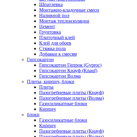
Шпатлевка
Монтажно-кладочные смеси
Наливной пол
Монтаж теплоизоляции
Цемент
Грунтовка
Плиточный клей
Клей для обоев
Стяжка пола
Добавки к смесям
Гипсокартон
Гипсокартон Гипрок (Gyproc)
Гипсокартон Кнауф (Knauf)
Гипсокартон Волма
Плиты, кирпич, блоки
Плиты
Пазогребневые плиты (Кнауф)
Пазогребневые плиты (Волма)
Газосиликатные блоки
Кирпич
блоки
Газосиликатные блоки
Кирпич
Пазогребневые плиты (Кнауф)
Пазогребневые плиты (Волма)