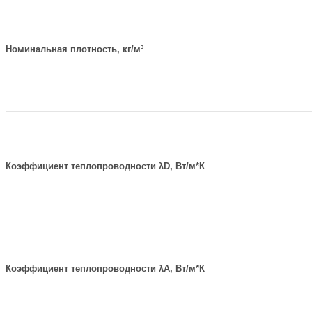
Номинальная плотность, кг/м³
Коэффициент теплопроводности λD, Вт/м*К
Коэффициент теплопроводности λА, Вт/м*К