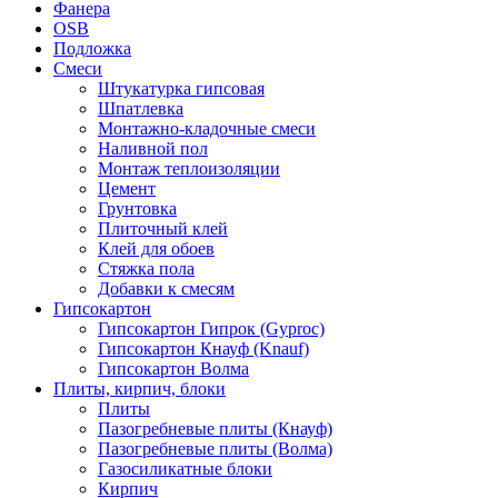
Фанера
OSB
Подложка
Смеси
Штукатурка гипсовая
Шпатлевка
Монтажно-кладочные смеси
Наливной пол
Монтаж теплоизоляции
Цемент
Грунтовка
Плиточный клей
Клей для обоев
Стяжка пола
Добавки к смесям
Гипсокартон
Гипсокартон Гипрок (Gyproc)
Гипсокартон Кнауф (Knauf)
Гипсокартон Волма
Плиты, кирпич, блоки
Плиты
Пазогребневые плиты (Кнауф)
Пазогребневые плиты (Волма)
Газосиликатные блоки
Кирпич