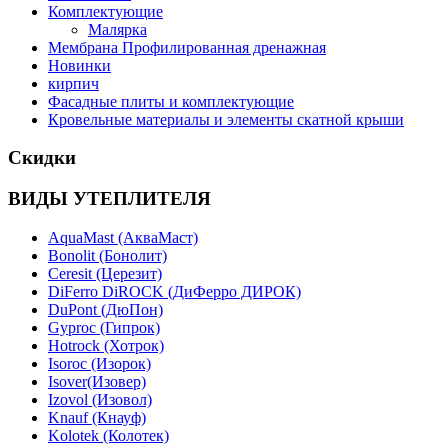
Комплектующие
Малярка
Мембрана Профилированная дренажная
Новинки
кирпич
Фасадные плиты и комплектующие
Кровельные материалы и элементы скатной крыши
Скидки
ВИДЫ УТЕПЛИТЕЛЯ
AquaMast (АкваМаст)
Bonolit (Бонолит)
Ceresit (Церезит)
DiFerro DiROCK (ДиФерро ДИРОК)
DuPont (ДюПон)
Gyproc (Гипрок)
Hotrock (Хотрок)
Isoroc (Изорок)
Isover(Изовер)
Izovol (Изовол)
Knauf (Кнауф)
Kolotek (Колотек)