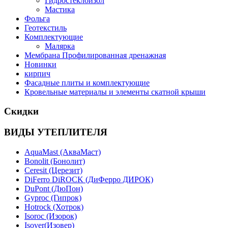
Гидростеклоизол
Мастика
Фольга
Геотекстиль
Комплектующие
Малярка
Мембрана Профилированная дренажная
Новинки
кирпич
Фасадные плиты и комплектующие
Кровельные материалы и элементы скатной крыши
Скидки
ВИДЫ УТЕПЛИТЕЛЯ
AquaMast (АкваМаст)
Bonolit (Бонолит)
Ceresit (Церезит)
DiFerro DiROCK (ДиФерро ДИРОК)
DuPont (ДюПон)
Gyproc (Гипрок)
Hotrock (Хотрок)
Isoroc (Изорок)
Isover(Изовер)