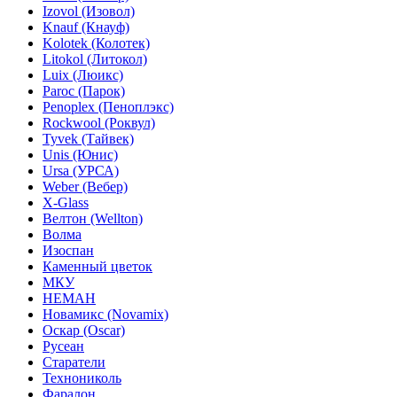
Izovol (Изовол)
Knauf (Кнауф)
Kolotek (Колотек)
Litokol (Литокол)
Luix (Люикс)
Paroc (Парок)
Penoplex (Пеноплэкс)
Rockwool (Роквул)
Tyvek (Тайвек)
Unis (Юнис)
Ursa (УРСА)
Weber (Вебер)
X-Glass
Велтон (Wellton)
Волма
Изоспан
Каменный цветок
МКУ
НЕМАН
Новамикс (Novamix)
Оскар (Oscar)
Русеан
Старатели
Технониколь
Фаралон