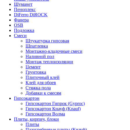
Шуманет
Пеноплекс
DiFerro DiROCK
Фанера
OSB
Подложка
Смеси
Штукатурка гипсовая
Шпатлевка
Монтажно-кладочные смеси
Наливной пол
Монтаж теплоизоляции
Цемент
Грунтовка
Плиточный клей
Клей для обоев
Стяжка пола
Добавки к смесям
Гипсокартон
Гипсокартон Гипрок (Gyproc)
Гипсокартон Кнауф (Knauf)
Гипсокартон Волма
Плиты, кирпич, блоки
Плиты
Пазогребневые плиты (Кнауф)