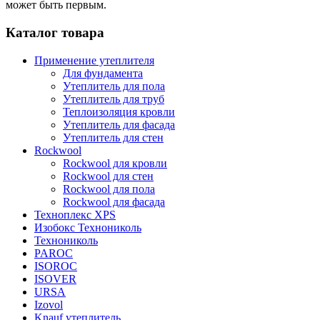
может быть первым.
Каталог товара
Применение утеплителя
Для фундамента
Утеплитель для пола
Утеплитель для труб
Теплоизоляция кровли
Утеплитель для фасада
Утеплитель для стен
Rockwool
Rockwool для кровли
Rockwool для стен
Rockwool для пола
Rockwool для фасада
Техноплекс XPS
Изобокс Технониколь
Технониколь
PAROC
ISOROC
ISOVER
URSA
Izovol
Knauf утеплитель