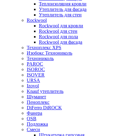
Теплоизоляция кровли
Утеплитель для фасада
Утеплитель для стен
Rockwool
Rockwool для кровли
Rockwool для стен
Rockwool для пола
Rockwool для фасада
Техноплекс XPS
Изобокс Технониколь
Технониколь
PAROC
ISOROC
ISOVER
URSA
Izovol
Knauf утеплитель
Шуманет
Пеноплекс
DiFerro DiROCK
Фанера
OSB
Подложка
Смеси
Штукатурка гипсовая