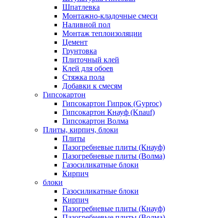
Шпатлевка
Монтажно-кладочные смеси
Наливной пол
Монтаж теплоизоляции
Цемент
Грунтовка
Плиточный клей
Клей для обоев
Стяжка пола
Добавки к смесям
Гипсокартон
Гипсокартон Гипрок (Gyproc)
Гипсокартон Кнауф (Knauf)
Гипсокартон Волма
Плиты, кирпич, блоки
Плиты
Пазогребневые плиты (Кнауф)
Пазогребневые плиты (Волма)
Газосиликатные блоки
Кирпич
блоки
Газосиликатные блоки
Кирпич
Пазогребневые плиты (Кнауф)
Пазогребневые плиты (Волма)