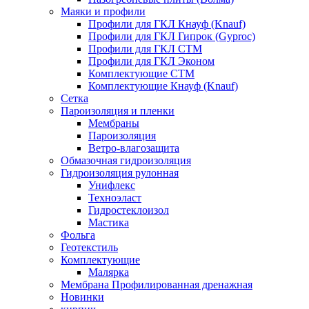
Маяки и профили
Профили для ГКЛ Кнауф (Knauf)
Профили для ГКЛ Гипрок (Gyproc)
Профили для ГКЛ СТМ
Профили для ГКЛ Эконом
Комплектующие СТМ
Комплектующие Кнауф (Knauf)
Сетка
Пароизоляция и пленки
Мембраны
Пароизоляция
Ветро-влагозащита
Обмазочная гидроизоляция
Гидроизоляция рулонная
Унифлекс
Техноэласт
Гидростеклоизол
Мастика
Фольга
Геотекстиль
Комплектующие
Малярка
Мембрана Профилированная дренажная
Новинки