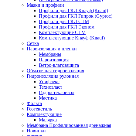
Маяки и профили
Профили для ГКЛ Кнауф (Knauf)
Профили для ГКЛ Гипрок (Gyproc)
Профили для ГКЛ СТМ
Профили для ГКЛ Эконом
Комплектующие СТМ
Комплектующие Кнауф (Knauf)
Сетка
Пароизоляция и пленки
Мембраны
Пароизоляция
Ветро-влагозащита
Обмазочная гидроизоляция
Гидроизоляция рулонная
Унифлекс
Техноэласт
Гидростеклоизол
Мастика
Фольга
Геотекстиль
Комплектующие
Малярка
Мембрана Профилированная дренажная
Новинки