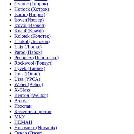
Gyproc (Гипрок)
Hotrock (Хотрок)
Isoroc (Изорок)
Isover(Изовер)
Izovol (Изовол)
Knauf (Кнауф)
Kolotek (Колотек)
Litokol (Литокол)
Luix (Люикс)
Paroc (Парок)
Penoplex (Пеноплэкс)
Rockwool (Роквул)
Tyvek (Тайвек)
Unis (Юнис)
Ursa (УРСА)
Weber (Вебер)
X-Glass
Велтон (Wellton)
Волма
Изоспан
Каменный цветок
МКУ
НЕМАН
Новамикс (Novamix)
Оскар (Oscar)