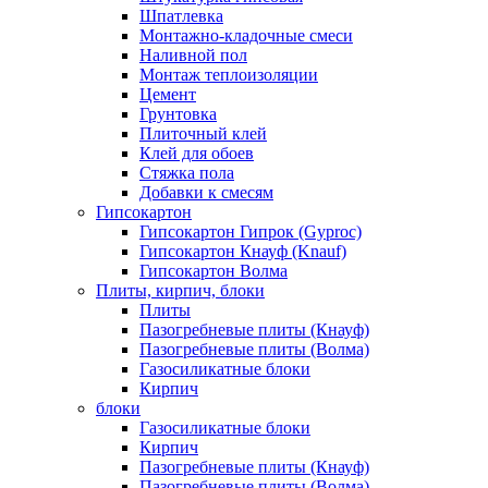
Шпатлевка
Монтажно-кладочные смеси
Наливной пол
Монтаж теплоизоляции
Цемент
Грунтовка
Плиточный клей
Клей для обоев
Стяжка пола
Добавки к смесям
Гипсокартон
Гипсокартон Гипрок (Gyproc)
Гипсокартон Кнауф (Knauf)
Гипсокартон Волма
Плиты, кирпич, блоки
Плиты
Пазогребневые плиты (Кнауф)
Пазогребневые плиты (Волма)
Газосиликатные блоки
Кирпич
блоки
Газосиликатные блоки
Кирпич
Пазогребневые плиты (Кнауф)
Пазогребневые плиты (Волма)