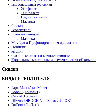
Обмазочная гидроизоляция
Гидроизоляция рулонная
Унифлекс
Техноэласт
Гидростеклоизол
Мастика
Фольга
Геотекстиль
Комплектующие
Малярка
Мембрана Профилированная дренажная
Новинки
кирпич
Фасадные плиты и комплектующие
Кровельные материалы и элементы скатной крыши
Скидки
ВИДЫ УТЕПЛИТЕЛЯ
AquaMast (АкваМаст)
Bonolit (Бонолит)
Ceresit (Церезит)
DiFerro DiROCK (ДиФерро ДИРОК)
DuPont (ДюПон)