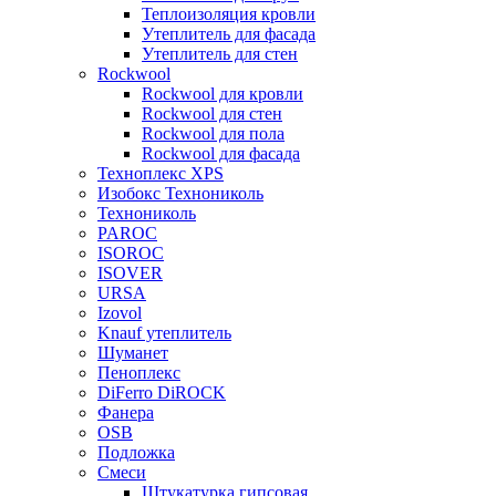
Теплоизоляция кровли
Утеплитель для фасада
Утеплитель для стен
Rockwool
Rockwool для кровли
Rockwool для стен
Rockwool для пола
Rockwool для фасада
Техноплекс XPS
Изобокс Технониколь
Технониколь
PAROC
ISOROC
ISOVER
URSA
Izovol
Knauf утеплитель
Шуманет
Пеноплекс
DiFerro DiROCK
Фанера
OSB
Подложка
Смеси
Штукатурка гипсовая