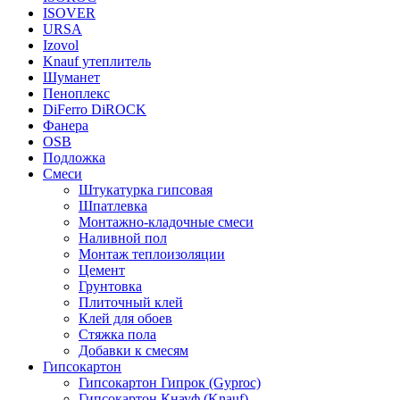
ISOVER
URSA
Izovol
Knauf утеплитель
Шуманет
Пеноплекс
DiFerro DiROCK
Фанера
OSB
Подложка
Смеси
Штукатурка гипсовая
Шпатлевка
Монтажно-кладочные смеси
Наливной пол
Монтаж теплоизоляции
Цемент
Грунтовка
Плиточный клей
Клей для обоев
Стяжка пола
Добавки к смесям
Гипсокартон
Гипсокартон Гипрок (Gyproc)
Гипсокартон Кнауф (Knauf)