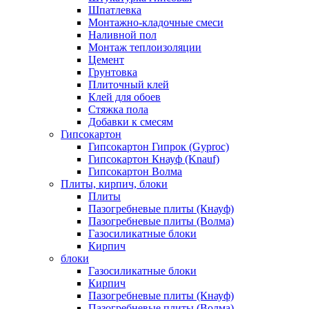
Шпатлевка
Монтажно-кладочные смеси
Наливной пол
Монтаж теплоизоляции
Цемент
Грунтовка
Плиточный клей
Клей для обоев
Стяжка пола
Добавки к смесям
Гипсокартон
Гипсокартон Гипрок (Gyproc)
Гипсокартон Кнауф (Knauf)
Гипсокартон Волма
Плиты, кирпич, блоки
Плиты
Пазогребневые плиты (Кнауф)
Пазогребневые плиты (Волма)
Газосиликатные блоки
Кирпич
блоки
Газосиликатные блоки
Кирпич
Пазогребневые плиты (Кнауф)
Пазогребневые плиты (Волма)