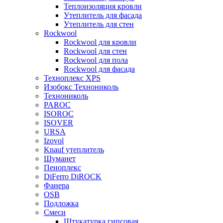
Теплоизоляция кровли
Утеплитель для фасада
Утеплитель для стен
Rockwool
Rockwool для кровли
Rockwool для стен
Rockwool для пола
Rockwool для фасада
Техноплекс XPS
Изобокс Технониколь
Технониколь
PAROC
ISOROC
ISOVER
URSA
Izovol
Knauf утеплитель
Шуманет
Пеноплекс
DiFerro DiROCK
Фанера
OSB
Подложка
Смеси
Штукатурка гипсовая