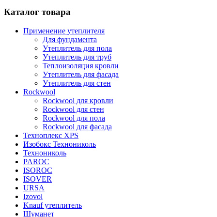
Каталог товара
Применение утеплителя
Для фундамента
Утеплитель для пола
Утеплитель для труб
Теплоизоляция кровли
Утеплитель для фасада
Утеплитель для стен
Rockwool
Rockwool для кровли
Rockwool для стен
Rockwool для пола
Rockwool для фасада
Техноплекс XPS
Изобокс Технониколь
Технониколь
PAROC
ISOROC
ISOVER
URSA
Izovol
Knauf утеплитель
Шуманет