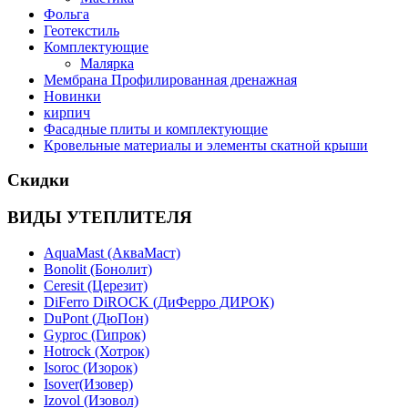
Фольга
Геотекстиль
Комплектующие
Малярка
Мембрана Профилированная дренажная
Новинки
кирпич
Фасадные плиты и комплектующие
Кровельные материалы и элементы скатной крыши
Скидки
ВИДЫ УТЕПЛИТЕЛЯ
AquaMast (АкваМаст)
Bonolit (Бонолит)
Ceresit (Церезит)
DiFerro DiROCK (ДиФерро ДИРОК)
DuPont (ДюПон)
Gyproc (Гипрок)
Hotrock (Хотрок)
Isoroc (Изорок)
Isover(Изовер)
Izovol (Изовол)