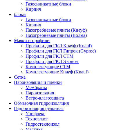
Газосиликатные блоки
Кирпич
блоки
Газосиликатные блоки
Кирпич
Пазогребневые плиты (Кнауф)
Пазогребневые плиты (Волма)
Маяки и профили
Профили для ГКЛ Кнауф (Knauf)
Профили для ГКЛ Гипрок (Gyproc)
Профили для ГКЛ СТМ
Профили для ГКЛ Эконом
Комплектующие СТМ
Комплектующие Кнауф (Knauf)
Сетка
Пароизоляция и пленки
Мембраны
Пароизоляция
Ветро-влагозащита
Обмазочная гидроизоляция
Гидроизоляция рулонная
Унифлекс
Техноэласт
Гидростеклоизол
Мастика