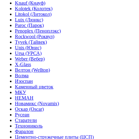
Knauf (Кнауф)
Kolotek (Колотек)
Litokol (Литокол)
Luix (Люикс)
Paroc (Парок)
Penoplex (Пеноплэкс)
Rockwool (Роквул)
Tyvek (Тайвек)
Unis (Юнис)
Ursa (УРСА)
Weber (Вебер)
X-Glass
Велтон (Wellton)
Волма
Изоспан
Каменный цветок
МКУ
НЕМАН
Новамикс (Novamix)
Оскар (Oscar)
Русеан
Старатели
Технониколь
Фаралон
Цементно-стружечные плиты (ЦСП)