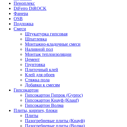
Пеноплекс
DiFerro DiROCK
Фанера
OSB
Подложка
Смеси
Штукатурка гипсовая
Шпатлевка
Монтажно-кладочные смеси
Наливной пол
Монтаж теплоизоляции
Цемент
Грунтовка
Плиточный клей
Клей для обоев
Стяжка пола
Добавки к смесям
Гипсокартон
Гипсокартон Гипрок (Gyproc)
Гипсокартон Кнауф (Knauf)
Гипсокартон Волма
Плиты, кирпич, блоки
Плиты
Пазогребневые плиты (Кнауф)
Пазогребневые плиты (Волма)