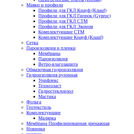
Маяки и профили
Профили для ГКЛ Кнауф (Knauf)
Профили для ГКЛ Гипрок (Gyproc)
Профили для ГКЛ СТМ
Профили для ГКЛ Эконом
Комплектующие СТМ
Комплектующие Кнауф (Knauf)
Сетка
Пароизоляция и пленки
Мембраны
Пароизоляция
Ветро-влагозащита
Обмазочная гидроизоляция
Гидроизоляция рулонная
Унифлекс
Техноэласт
Гидростеклоизол
Мастика
Фольга
Геотекстиль
Комплектующие
Малярка
Мембрана Профилированная дренажная
Новинки