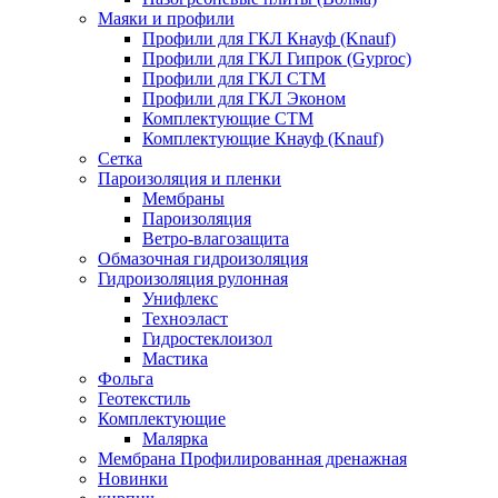
Маяки и профили
Профили для ГКЛ Кнауф (Knauf)
Профили для ГКЛ Гипрок (Gyproc)
Профили для ГКЛ СТМ
Профили для ГКЛ Эконом
Комплектующие СТМ
Комплектующие Кнауф (Knauf)
Сетка
Пароизоляция и пленки
Мембраны
Пароизоляция
Ветро-влагозащита
Обмазочная гидроизоляция
Гидроизоляция рулонная
Унифлекс
Техноэласт
Гидростеклоизол
Мастика
Фольга
Геотекстиль
Комплектующие
Малярка
Мембрана Профилированная дренажная
Новинки