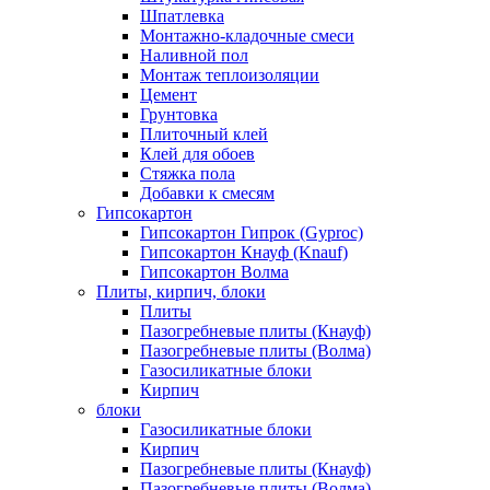
Шпатлевка
Монтажно-кладочные смеси
Наливной пол
Монтаж теплоизоляции
Цемент
Грунтовка
Плиточный клей
Клей для обоев
Стяжка пола
Добавки к смесям
Гипсокартон
Гипсокартон Гипрок (Gyproc)
Гипсокартон Кнауф (Knauf)
Гипсокартон Волма
Плиты, кирпич, блоки
Плиты
Пазогребневые плиты (Кнауф)
Пазогребневые плиты (Волма)
Газосиликатные блоки
Кирпич
блоки
Газосиликатные блоки
Кирпич
Пазогребневые плиты (Кнауф)
Пазогребневые плиты (Волма)