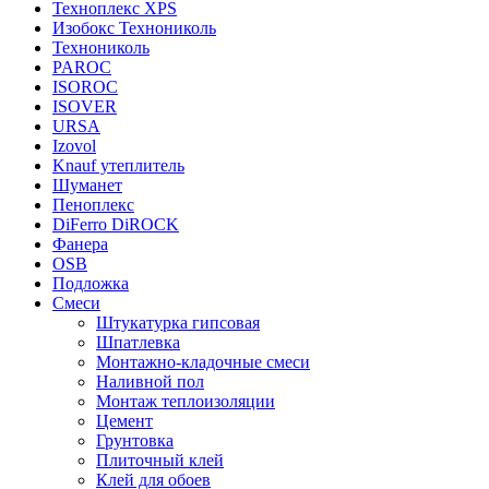
Техноплекс XPS
Изобокс Технониколь
Технониколь
PAROC
ISOROC
ISOVER
URSA
Izovol
Knauf утеплитель
Шуманет
Пеноплекс
DiFerro DiROCK
Фанера
OSB
Подложка
Смеси
Штукатурка гипсовая
Шпатлевка
Монтажно-кладочные смеси
Наливной пол
Монтаж теплоизоляции
Цемент
Грунтовка
Плиточный клей
Клей для обоев