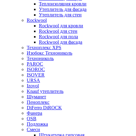
Теплоизоляция кровли
Утеплитель для фасада
Утеплитель для стен
Rockwool
Rockwool для кровли
Rockwool для стен
Rockwool для пола
Rockwool для фасада
Техноплекс XPS
Изобокс Технониколь
Технониколь
PAROC
ISOROC
ISOVER
URSA
Izovol
Knauf утеплитель
Шуманет
Пеноплекс
DiFerro DiROCK
Фанера
OSB
Подложка
Смеси
Штукатурка гипсовая