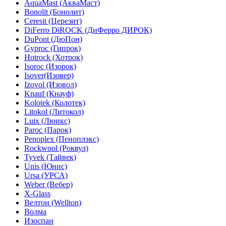
AquaMast (АкваМаст)
Bonolit (Бонолит)
Ceresit (Церезит)
DiFerro DiROCK (ДиФерро ДИРОК)
DuPont (ДюПон)
Gyproc (Гипрок)
Hotrock (Хотрок)
Isoroc (Изорок)
Isover(Изовер)
Izovol (Изовол)
Knauf (Кнауф)
Kolotek (Колотек)
Litokol (Литокол)
Luix (Люикс)
Paroc (Парок)
Penoplex (Пеноплэкс)
Rockwool (Роквул)
Tyvek (Тайвек)
Unis (Юнис)
Ursa (УРСА)
Weber (Вебер)
X-Glass
Велтон (Wellton)
Волма
Изоспан