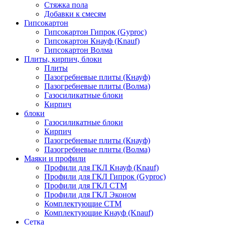
Стяжка пола
Добавки к смесям
Гипсокартон
Гипсокартон Гипрок (Gyproc)
Гипсокартон Кнауф (Knauf)
Гипсокартон Волма
Плиты, кирпич, блоки
Плиты
Пазогребневые плиты (Кнауф)
Пазогребневые плиты (Волма)
Газосиликатные блоки
Кирпич
блоки
Газосиликатные блоки
Кирпич
Пазогребневые плиты (Кнауф)
Пазогребневые плиты (Волма)
Маяки и профили
Профили для ГКЛ Кнауф (Knauf)
Профили для ГКЛ Гипрок (Gyproc)
Профили для ГКЛ СТМ
Профили для ГКЛ Эконом
Комплектующие СТМ
Комплектующие Кнауф (Knauf)
Сетка