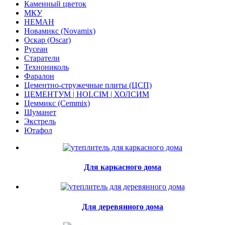
Каменный цветок
МКУ
НЕМАН
Новамикс (Novamix)
Оскар (Oscar)
Русеан
Старатели
Технониколь
Фаралон
Цементно-стружечные плиты (ЦСП)
ЦЕМЕНТУМ | HOLCIM | ХОЛСИМ
Цеммикс (Cemmix)
Шуманет
Экстрель
Ютафол
Для каркасного дома
Для деревянного дома