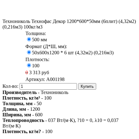
Технониколь Технофас Декор 1200*600*50мм (6плит) (4,32м2)
(0,216м3) 100кг/м3
Толщина:
500 мм
Формат (Д*Ш, мм):
50х600х1200 * 6 шт (4,32м2) (0,216м3)
Плотность:
100
0
3 313
руб
Артикул:
A001198
Кол-во:
Купить
Производитель
- Технониколь
Плотность, кг/м³
- 100
Толщина, мм
- 50
Длина, мм
- 1200
Ширина, мм
- 600
Теплопроводность
- 037 Вт/(м·К), ?10 = 0, λ10 = 0,037
Вт/(м·К)
Плотность, кг/м?
- 100