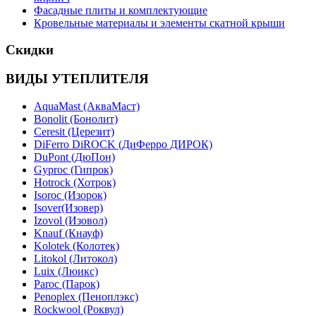
Фасадные плиты и комплектующие
Кровельные материалы и элементы скатной крыши
Скидки
ВИДЫ УТЕПЛИТЕЛЯ
AquaMast (АкваМаст)
Bonolit (Бонолит)
Ceresit (Церезит)
DiFerro DiROCK (ДиФерро ДИРОК)
DuPont (ДюПон)
Gyproc (Гипрок)
Hotrock (Хотрок)
Isoroc (Изорок)
Isover(Изовер)
Izovol (Изовол)
Knauf (Кнауф)
Kolotek (Колотек)
Litokol (Литокол)
Luix (Люикс)
Paroc (Парок)
Penoplex (Пеноплэкс)
Rockwool (Роквул)