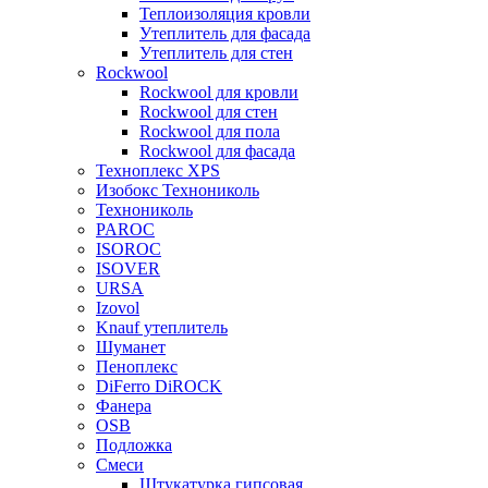
Теплоизоляция кровли
Утеплитель для фасада
Утеплитель для стен
Rockwool
Rockwool для кровли
Rockwool для стен
Rockwool для пола
Rockwool для фасада
Техноплекс XPS
Изобокс Технониколь
Технониколь
PAROC
ISOROC
ISOVER
URSA
Izovol
Knauf утеплитель
Шуманет
Пеноплекс
DiFerro DiROCK
Фанера
OSB
Подложка
Смеси
Штукатурка гипсовая