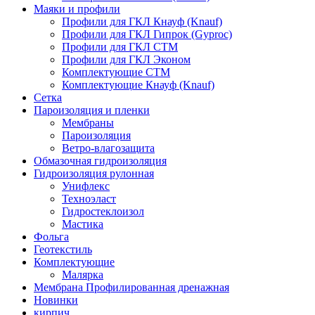
Маяки и профили
Профили для ГКЛ Кнауф (Knauf)
Профили для ГКЛ Гипрок (Gyproc)
Профили для ГКЛ СТМ
Профили для ГКЛ Эконом
Комплектующие СТМ
Комплектующие Кнауф (Knauf)
Сетка
Пароизоляция и пленки
Мембраны
Пароизоляция
Ветро-влагозащита
Обмазочная гидроизоляция
Гидроизоляция рулонная
Унифлекс
Техноэласт
Гидростеклоизол
Мастика
Фольга
Геотекстиль
Комплектующие
Малярка
Мембрана Профилированная дренажная
Новинки
кирпич