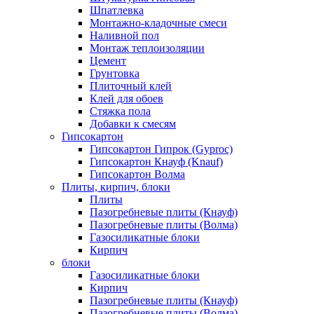
Шпатлевка
Монтажно-кладочные смеси
Наливной пол
Монтаж теплоизоляции
Цемент
Грунтовка
Плиточный клей
Клей для обоев
Стяжка пола
Добавки к смесям
Гипсокартон
Гипсокартон Гипрок (Gyproc)
Гипсокартон Кнауф (Knauf)
Гипсокартон Волма
Плиты, кирпич, блоки
Плиты
Пазогребневые плиты (Кнауф)
Пазогребневые плиты (Волма)
Газосиликатные блоки
Кирпич
блоки
Газосиликатные блоки
Кирпич
Пазогребневые плиты (Кнауф)
Пазогребневые плиты (Волма)