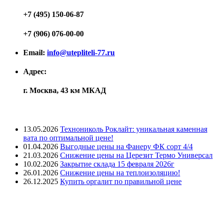
+7 (495) 150-06-87
+7 (906) 076-00-00
Email:
info@utepliteli-77.ru
Адрес:
г. Москва, 43 км МКАД
Лента новостей
13.05.2026
Технониколь Роклайт: уникальная каменная
вата по оптимальной цене!
01.04.2026
Выгодные цены на Фанеру ФК сорт 4/4
21.03.2026
Снижение цены на Церезит Термо Универсал
10.02.2026
Закрытие склада 15 февраля 2026г
26.01.2026
Снижение цены на теплоизоляцию!
26.12.2025
Купить оргалит по правильной цене
Меню