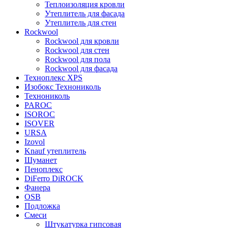
Теплоизоляция кровли
Утеплитель для фасада
Утеплитель для стен
Rockwool
Rockwool для кровли
Rockwool для стен
Rockwool для пола
Rockwool для фасада
Техноплекс XPS
Изобокс Технониколь
Технониколь
PAROC
ISOROC
ISOVER
URSA
Izovol
Knauf утеплитель
Шуманет
Пеноплекс
DiFerro DiROCK
Фанера
OSB
Подложка
Смеси
Штукатурка гипсовая