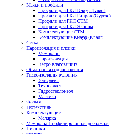
Маяки и профили
Профили для ГКЛ Кнауф (Knauf)
Профили для ГКЛ Гипрок (Gyproc)
Профили для ГКЛ СТМ
Профили для ГКЛ Эконом
Комплектующие СТМ
Комплектующие Кнауф (Knauf)
Сетка
Пароизоляция и пленки
Мембраны
Пароизоляция
Ветро-влагозащита
Обмазочная гидроизоляция
Гидроизоляция рулонная
Унифлекс
Техноэласт
Гидростеклоизол
Мастика
Фольга
Геотекстиль
Комплектующие
Малярка
Мембрана Профилированная дренажная
Новинки