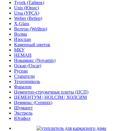
Tyvek (Тайвек)
Unis (Юнис)
Ursa (УРСА)
Weber (Вебер)
X-Glass
Велтон (Wellton)
Волма
Изоспан
Каменный цветок
МКУ
НЕМАН
Новамикс (Novamix)
Оскар (Oscar)
Русеан
Старатели
Технониколь
Фаралон
Цементно-стружечные плиты (ЦСП)
ЦЕМЕНТУМ | HOLCIM | ХОЛСИМ
Цеммикс (Cemmix)
Шуманет
Экстрель
Ютафол