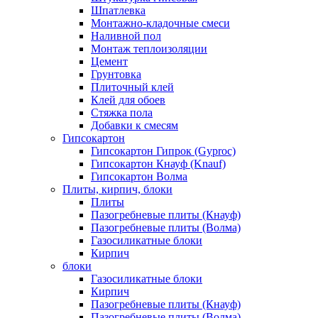
Шпатлевка
Монтажно-кладочные смеси
Наливной пол
Монтаж теплоизоляции
Цемент
Грунтовка
Плиточный клей
Клей для обоев
Стяжка пола
Добавки к смесям
Гипсокартон
Гипсокартон Гипрок (Gyproc)
Гипсокартон Кнауф (Knauf)
Гипсокартон Волма
Плиты, кирпич, блоки
Плиты
Пазогребневые плиты (Кнауф)
Пазогребневые плиты (Волма)
Газосиликатные блоки
Кирпич
блоки
Газосиликатные блоки
Кирпич
Пазогребневые плиты (Кнауф)
Пазогребневые плиты (Волма)