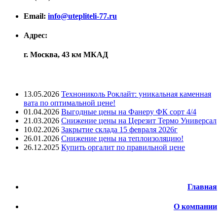
Email:
info@utepliteli-77.ru
Адрес:
г. Москва, 43 км МКАД
Лента новостей
13.05.2026
Технониколь Роклайт: уникальная каменная
вата по оптимальной цене!
01.04.2026
Выгодные цены на Фанеру ФК сорт 4/4
21.03.2026
Снижение цены на Церезит Термо Универсал
10.02.2026
Закрытие склада 15 февраля 2026г
26.01.2026
Снижение цены на теплоизоляцию!
26.12.2025
Купить оргалит по правильной цене
Меню
Главная
О компании