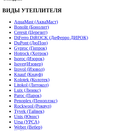
ВИДЫ УТЕПЛИТЕЛЯ
AquaMast (АкваМаст)
Bonolit (Бонолит)
Ceresit (Церезит)
DiFerro DiROCK (ДиФерро ДИРОК)
DuPont (ДюПон)
Gyproc (Гипрок)
Hotrock (Хотрок)
Isoroc (Изорок)
Isover(Изовер)
Izovol (Изовол)
Knauf (Кнауф)
Kolotek (Колотек)
Litokol (Литокол)
Luix (Люикс)
Paroc (Парок)
Penoplex (Пеноплэкс)
Rockwool (Роквул)
Tyvek (Тайвек)
Unis (Юнис)
Ursa (УРСА)
Weber (Вебер)