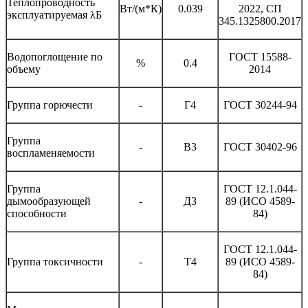
Теплопроводность
Вт/(м*К)
0.039
2022, СП
эксплуатируемая λБ
345.1325800.2017
Водопоглощение по
ГОСТ 15588-
%
0.4
объему
2014
Группа горючести
-
Г4
ГОСТ 30244-94
Группа
-
В3
ГОСТ 30402-96
воспламеняемости
Группа
ГОСТ 12.1.044-
дымообразующей
-
Д3
89 (ИСО 4589-
способности
84)
ГОСТ 12.1.044-
Группа токсичности
-
Т4
89 (ИСО 4589-
84)