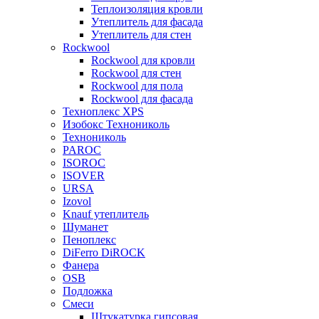
Теплоизоляция кровли
Утеплитель для фасада
Утеплитель для стен
Rockwool
Rockwool для кровли
Rockwool для стен
Rockwool для пола
Rockwool для фасада
Техноплекс XPS
Изобокс Технониколь
Технониколь
PAROC
ISOROC
ISOVER
URSA
Izovol
Knauf утеплитель
Шуманет
Пеноплекс
DiFerro DiROCK
Фанера
OSB
Подложка
Смеси
Штукатурка гипсовая