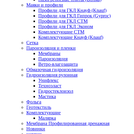
Маяки и профили
Профили для ГКЛ Кнауф (Knauf)
Профили для ГКЛ Гипрок (Gyproc)
Профили для ГКЛ СТМ
Профили для ГКЛ Эконом
Комплектующие СТМ
Комплектующие Кнауф (Knauf)
Сетка
Пароизоляция и пленки
Мембраны
Пароизоляция
Ветро-влагозащита
Обмазочная гидроизоляция
Гидроизоляция рулонная
Унифлекс
Техноэласт
Гидростеклоизол
Мастика
Фольга
Геотекстиль
Комплектующие
Малярка
Мембрана Профилированная дренажная
Новинки