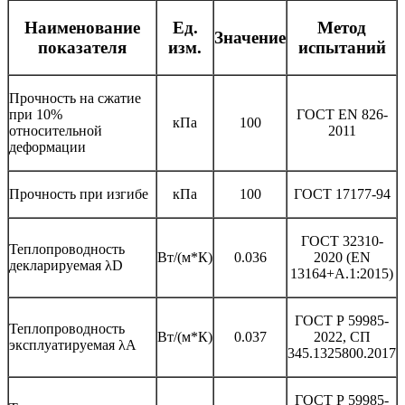
Наименование
Ед.
Метод
Значение
показателя
изм.
испытаний
Прочность на сжатие
при 10%
ГОСТ EN 826-
кПа
100
относительной
2011
деформации
Прочность при изгибе
кПа
100
ГОСТ 17177-94
ГОСТ 32310-
Теплопроводность
Вт/(м*К)
0.036
2020 (EN
декларируемая λD
13164+А.1:2015)
ГОСТ Р 59985-
Теплопроводность
Вт/(м*К)
0.037
2022, СП
эксплуатируемая λА
345.1325800.2017
ГОСТ Р 59985-