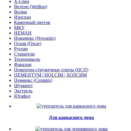
X-Glass
Велтон (Wellton)
Волма
Изоспан
Каменный цветок
МКУ
НЕМАН
Новамикс (Novamix)
Оскар (Oscar)
Русеан
Старатели
Технониколь
Фаралон
Цементно-стружечные плиты (ЦСП)
ЦЕМЕНТУМ | HOLCIM | ХОЛСИМ
Цеммикс (Cemmix)
Шуманет
Экстрель
Ютафол
Для каркасного дома