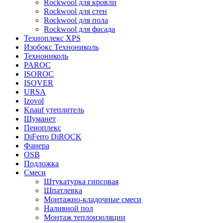
Rockwool для кровли
Rockwool для стен
Rockwool для пола
Rockwool для фасада
Техноплекс XPS
Изобокс Технониколь
Технониколь
PAROC
ISOROC
ISOVER
URSA
Izovol
Knauf утеплитель
Шуманет
Пеноплекс
DiFerro DiROCK
Фанера
OSB
Подложка
Смеси
Штукатурка гипсовая
Шпатлевка
Монтажно-кладочные смеси
Наливной пол
Монтаж теплоизоляции