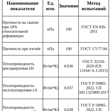
Наименование
Ед.
Метод
Значение
показателя
изм.
испытаний
Прочность на сжатие
при 10%
ГОСТ EN 826-
кПа
100
относительной
2011
деформации
Прочность при изгибе
кПа
100
ГОСТ 17177-94
ГОСТ 32310-
Теплопроводность
Вт/(м*К)
0.036
2020 (EN
декларируемая λD
13164+А.1:2015)
ГОСТ Р 59985-
Теплопроводность
Вт/(м*К)
0.037
2022, СП
эксплуатируемая λА
345.1325800.2017
ГОСТ Р 59985-
Теплопроводность
Вт/(м*К)
0.039
2022, СП