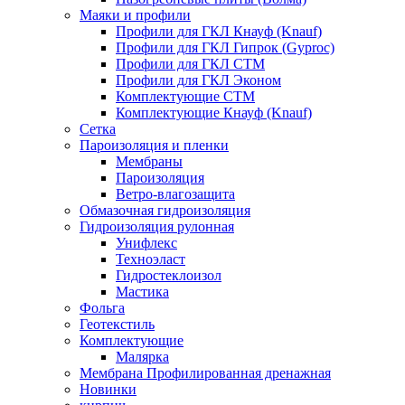
Маяки и профили
Профили для ГКЛ Кнауф (Knauf)
Профили для ГКЛ Гипрок (Gyproc)
Профили для ГКЛ СТМ
Профили для ГКЛ Эконом
Комплектующие СТМ
Комплектующие Кнауф (Knauf)
Сетка
Пароизоляция и пленки
Мембраны
Пароизоляция
Ветро-влагозащита
Обмазочная гидроизоляция
Гидроизоляция рулонная
Унифлекс
Техноэласт
Гидростеклоизол
Мастика
Фольга
Геотекстиль
Комплектующие
Малярка
Мембрана Профилированная дренажная
Новинки