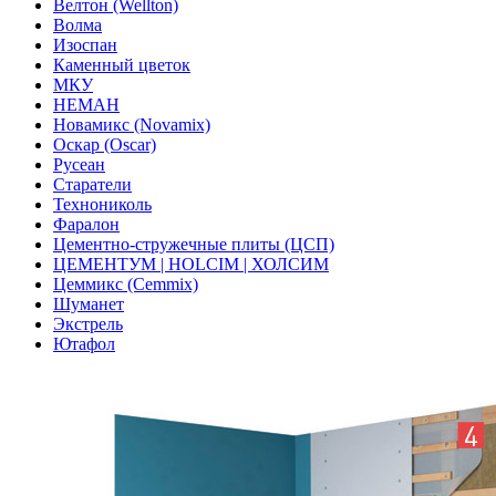
Велтон (Wellton)
Волма
Изоспан
Каменный цветок
МКУ
НЕМАН
Новамикс (Novamix)
Оскар (Oscar)
Русеан
Старатели
Технониколь
Фаралон
Цементно-стружечные плиты (ЦСП)
ЦЕМЕНТУМ | HOLCIM | ХОЛСИМ
Цеммикс (Cemmix)
Шуманет
Экстрель
Ютафол