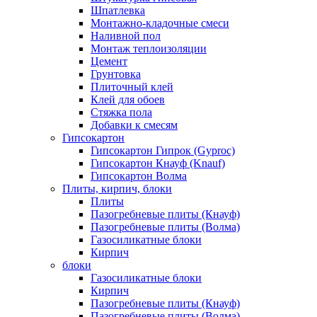
Шпатлевка
Монтажно-кладочные смеси
Наливной пол
Монтаж теплоизоляции
Цемент
Грунтовка
Плиточный клей
Клей для обоев
Стяжка пола
Добавки к смесям
Гипсокартон
Гипсокартон Гипрок (Gyproc)
Гипсокартон Кнауф (Knauf)
Гипсокартон Волма
Плиты, кирпич, блоки
Плиты
Пазогребневые плиты (Кнауф)
Пазогребневые плиты (Волма)
Газосиликатные блоки
Кирпич
блоки
Газосиликатные блоки
Кирпич
Пазогребневые плиты (Кнауф)
Пазогребневые плиты (Волма)