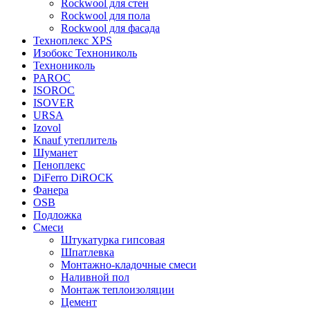
Rockwool для стен
Rockwool для пола
Rockwool для фасада
Техноплекс XPS
Изобокс Технониколь
Технониколь
PAROC
ISOROC
ISOVER
URSA
Izovol
Knauf утеплитель
Шуманет
Пеноплекс
DiFerro DiROCK
Фанера
OSB
Подложка
Смеси
Штукатурка гипсовая
Шпатлевка
Монтажно-кладочные смеси
Наливной пол
Монтаж теплоизоляции
Цемент