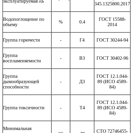
эксплуатируемая λБ
345.1325800.2017
Водопоглощение по
ГОСТ 15588-
%
0.4
объему
2014
Группа горючести
-
Г4
ГОСТ 30244-94
Группа
-
В3
ГОСТ 30402-96
воспламеняемости
Группа
ГОСТ 12.1.044-
дымообразующей
-
Д3
89 (ИСО 4589-
способности
84)
ГОСТ 12.1.044-
Группа токсичности
-
Т4
89 (ИСО 4589-
84)
Минимальная
СТО 72746455-