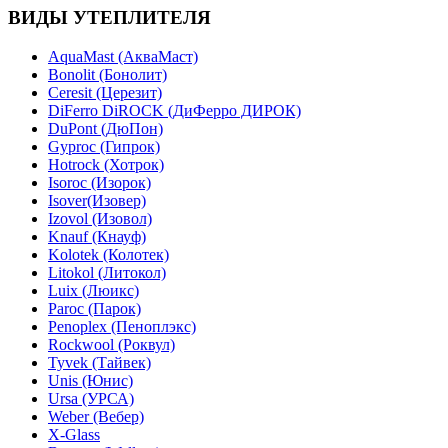
ВИДЫ УТЕПЛИТЕЛЯ
AquaMast (АкваМаст)
Bonolit (Бонолит)
Ceresit (Церезит)
DiFerro DiROCK (ДиФерро ДИРОК)
DuPont (ДюПон)
Gyproc (Гипрок)
Hotrock (Хотрок)
Isoroc (Изорок)
Isover(Изовер)
Izovol (Изовол)
Knauf (Кнауф)
Kolotek (Колотек)
Litokol (Литокол)
Luix (Люикс)
Paroc (Парок)
Penoplex (Пеноплэкс)
Rockwool (Роквул)
Tyvek (Тайвек)
Unis (Юнис)
Ursa (УРСА)
Weber (Вебер)
X-Glass