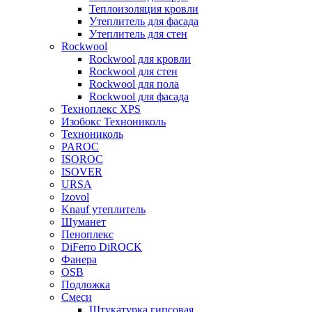
Теплоизоляция кровли
Утеплитель для фасада
Утеплитель для стен
Rockwool
Rockwool для кровли
Rockwool для стен
Rockwool для пола
Rockwool для фасада
Техноплекс XPS
Изобокс Технониколь
Технониколь
PAROC
ISOROC
ISOVER
URSA
Izovol
Knauf утеплитель
Шуманет
Пеноплекс
DiFerro DiROCK
Фанера
OSB
Подложка
Смеси
Штукатурка гипсовая