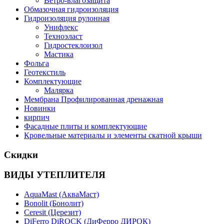
Ветро-влагозащита
Обмазочная гидроизоляция
Гидроизоляция рулонная
Унифлекс
Техноэласт
Гидростеклоизол
Мастика
Фольга
Геотекстиль
Комплектующие
Малярка
Мембрана Профилированная дренажная
Новинки
кирпич
Фасадные плиты и комплектующие
Кровельные материалы и элементы скатной крыши
Скидки
ВИДЫ УТЕПЛИТЕЛЯ
AquaMast (АкваМаст)
Bonolit (Бонолит)
Ceresit (Церезит)
DiFerro DiROCK (ДиФерро ДИРОК)