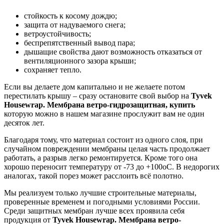
стойкость к косому дождю;
защита от надуваемого снега;
ветроустойчивость;
беспрепятственный вывод пара;
дышащие свойства дают возможность отказаться от
вентиляционного зазора крыши;
сохраняет тепло.
Если вы делаете дом капитально и не желаете потом
перестилать крышу – сразу остановите свой выбор на
Tyvek
Housewrap. Мембрана ветро-гидрозащитная, купить
которую можно в нашем магазине прослужит вам не один
десяток лет.
Благодаря тому, что материал состоит из одного слоя, при
случайном повреждении мембраны целая часть продолжает
работать, а разрыв легко ремонтируется. Кроме того она
хорошо переносит температуру от -73 до +100оС. В недорогих
аналогах, такой порез может расслоить всё полотно.
Мы реализуем только лучшие строительные материалы,
проверенные временем и погодными условиями России.
Среди защитных мембран лучше всех проявила себя
продукция от
Tyvek Housewrap. Мембрана ветро-