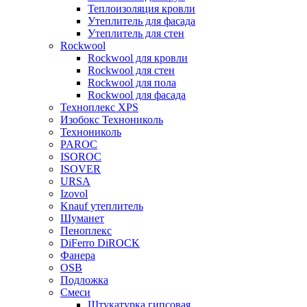
Теплоизоляция кровли
Утеплитель для фасада
Утеплитель для стен
Rockwool
Rockwool для кровли
Rockwool для стен
Rockwool для пола
Rockwool для фасада
Техноплекс XPS
Изобокс Технониколь
Технониколь
PAROC
ISOROC
ISOVER
URSA
Izovol
Knauf утеплитель
Шуманет
Пеноплекс
DiFerro DiROCK
Фанера
OSB
Подложка
Смеси
Штукатурка гипсовая