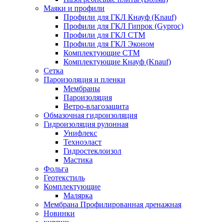
Маяки и профили
Профили для ГКЛ Кнауф (Knauf)
Профили для ГКЛ Гипрок (Gyproc)
Профили для ГКЛ СТМ
Профили для ГКЛ Эконом
Комплектующие СТМ
Комплектующие Кнауф (Knauf)
Сетка
Пароизоляция и пленки
Мембраны
Пароизоляция
Ветро-влагозащита
Обмазочная гидроизоляция
Гидроизоляция рулонная
Унифлекс
Техноэласт
Гидростеклоизол
Мастика
Фольга
Геотекстиль
Комплектующие
Малярка
Мембрана Профилированная дренажная
Новинки