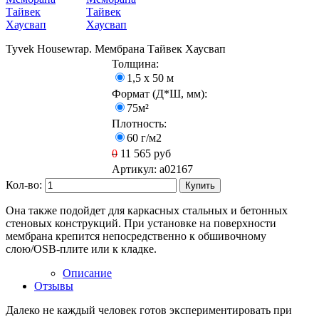
Tyvek Housewrap. Мембрана Тайвек Хаусвап
Толщина:
1,5 х 50 м
Формат (Д*Ш, мм):
75м²
Плотность:
60 г/м2
0
11 565
руб
Артикул:
a02167
Кол-во:
Купить
Она также подойдет для каркасных стальных и бетонных
стеновых конструкций. При установке на поверхности
мембрана крепится непосредственно к обшивочному
слою/OSB-плите или к кладке.
Описание
Отзывы
Далеко не каждый человек готов экспериментировать при