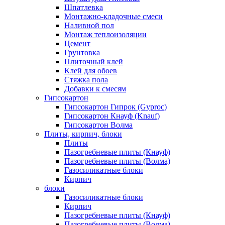
Шпатлевка
Монтажно-кладочные смеси
Наливной пол
Монтаж теплоизоляции
Цемент
Грунтовка
Плиточный клей
Клей для обоев
Стяжка пола
Добавки к смесям
Гипсокартон
Гипсокартон Гипрок (Gyproc)
Гипсокартон Кнауф (Knauf)
Гипсокартон Волма
Плиты, кирпич, блоки
Плиты
Пазогребневые плиты (Кнауф)
Пазогребневые плиты (Волма)
Газосиликатные блоки
Кирпич
блоки
Газосиликатные блоки
Кирпич
Пазогребневые плиты (Кнауф)
Пазогребневые плиты (Волма)