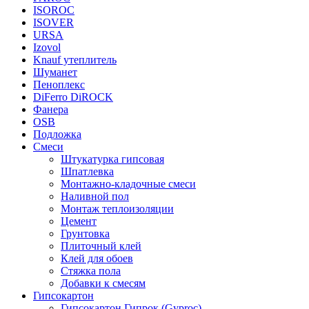
ISOROC
ISOVER
URSA
Izovol
Knauf утеплитель
Шуманет
Пеноплекс
DiFerro DiROCK
Фанера
OSB
Подложка
Смеси
Штукатурка гипсовая
Шпатлевка
Монтажно-кладочные смеси
Наливной пол
Монтаж теплоизоляции
Цемент
Грунтовка
Плиточный клей
Клей для обоев
Стяжка пола
Добавки к смесям
Гипсокартон
Гипсокартон Гипрок (Gyproc)