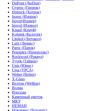
DuPont (ДюПон)
Gyproc (Гипрок)
Hotrock (Хотрок)
Isoroc (Изорок)
Isover(Изовер)
Izovol (Изовол)
Knauf (Кнауф)
Kolotek (Колотек)
Litokol (Литокол)
Luix (Люикс)
Paroc (Парок)
Penoplex (Пеноплэкс)
Rockwool (Роквул)
Tyvek (Тайвек)
Unis (Юнис)
Ursa (УРСА)
Weber (Вебер)
X-Glass
Велтон (Wellton)
Волма
Изоспан
Каменный цветок
МКУ
НЕМАН
Новамикс (Novamix)