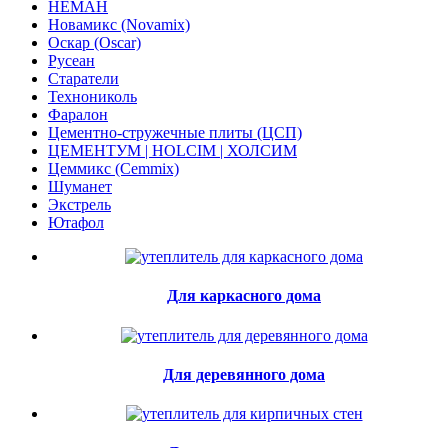
НЕМАН
Новамикс (Novamix)
Оскар (Oscar)
Русеан
Старатели
Технониколь
Фаралон
Цементно-стружечные плиты (ЦСП)
ЦЕМЕНТУМ | HOLCIM | ХОЛСИМ
Цеммикс (Cemmix)
Шуманет
Экстрель
Ютафол
Для каркасного дома
Для деревянного дома