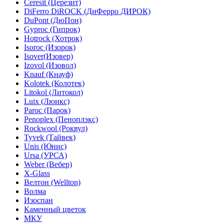
Ceresit (Церезит)
DiFerro DiROCK (ДиФерро ДИРОК)
DuPont (ДюПон)
Gyproc (Гипрок)
Hotrock (Хотрок)
Isoroc (Изорок)
Isover(Изовер)
Izovol (Изовол)
Knauf (Кнауф)
Kolotek (Колотек)
Litokol (Литокол)
Luix (Люикс)
Paroc (Парок)
Penoplex (Пеноплэкс)
Rockwool (Роквул)
Tyvek (Тайвек)
Unis (Юнис)
Ursa (УРСА)
Weber (Вебер)
X-Glass
Велтон (Wellton)
Волма
Изоспан
Каменный цветок
МКУ