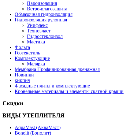
Пароизоляция
Ветро-влагозащита
Обмазочная гидроизоляция
Гидроизоляция рулонная
Унифлекс
Техноэласт
Гидростеклоизол
Мастика
Фольга
Геотекстиль
Комплектующие
Малярка
Мембрана Профилированная дренажная
Новинки
кирпич
Фасадные плиты и комплектующие
Кровельные материалы и элементы скатной крыши
Скидки
ВИДЫ УТЕПЛИТЕЛЯ
AquaMast (АкваМаст)
Bonolit (Бонолит)