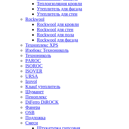
Теплоизоляция кровли
Утеплитель для фасада
Утеплитель для стен
Rockwool
Rockwool для кровли
Rockwool для стен
Rockwool для пола
Rockwool для фасада
Техноплекс XPS
Изобокс Технониколь
Технониколь
PAROC
ISOROC
ISOVER
URSA
Izovol
Knauf утеплитель
Шуманет
Пеноплекс
DiFerro DiROCK
Фанера
OSB
Подложка
Смеси
Штукатурка гипсовая