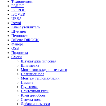
Технониколь
PAROC
ISOROC
ISOVER
URSA
Izovol
Knauf утеплитель
Шуманет
Пеноплекс
DiFerro DiROCK
Фанера
OSB
Подложка
Смеси
Штукатурка гипсовая
Шпатлевка
Монтажно-кладочные смеси
Наливной пол
Монтаж теплоизоляции
Цемент
Грунтовка
Плиточный клей
Клей для обоев
Стяжка пола
Добавки к смесям