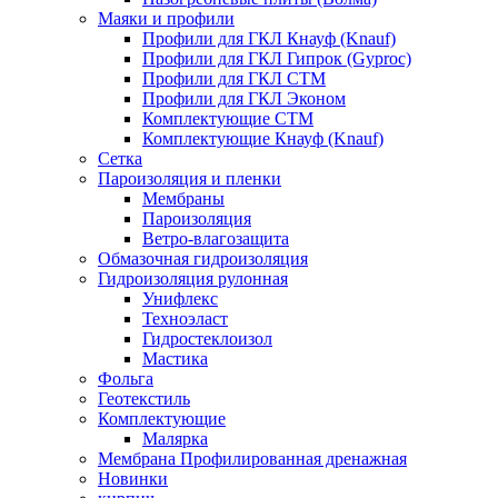
Маяки и профили
Профили для ГКЛ Кнауф (Knauf)
Профили для ГКЛ Гипрок (Gyproc)
Профили для ГКЛ СТМ
Профили для ГКЛ Эконом
Комплектующие СТМ
Комплектующие Кнауф (Knauf)
Сетка
Пароизоляция и пленки
Мембраны
Пароизоляция
Ветро-влагозащита
Обмазочная гидроизоляция
Гидроизоляция рулонная
Унифлекс
Техноэласт
Гидростеклоизол
Мастика
Фольга
Геотекстиль
Комплектующие
Малярка
Мембрана Профилированная дренажная
Новинки