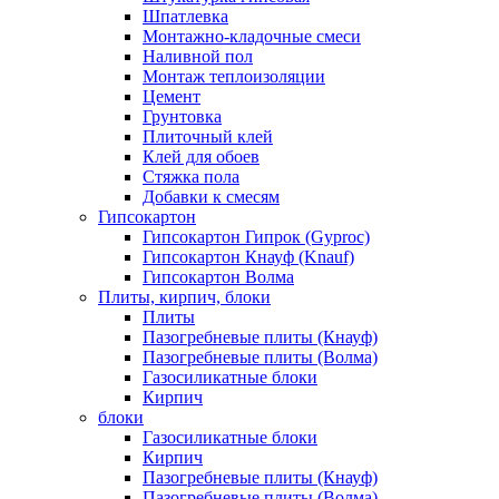
Шпатлевка
Монтажно-кладочные смеси
Наливной пол
Монтаж теплоизоляции
Цемент
Грунтовка
Плиточный клей
Клей для обоев
Стяжка пола
Добавки к смесям
Гипсокартон
Гипсокартон Гипрок (Gyproc)
Гипсокартон Кнауф (Knauf)
Гипсокартон Волма
Плиты, кирпич, блоки
Плиты
Пазогребневые плиты (Кнауф)
Пазогребневые плиты (Волма)
Газосиликатные блоки
Кирпич
блоки
Газосиликатные блоки
Кирпич
Пазогребневые плиты (Кнауф)
Пазогребневые плиты (Волма)