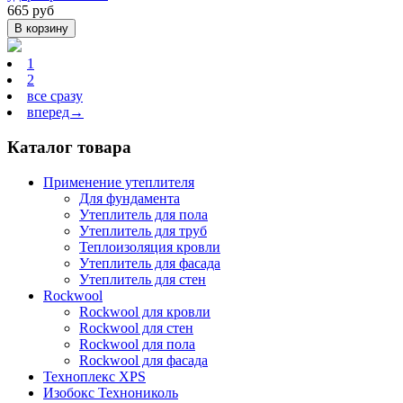
665 руб
В корзину
1
2
все сразу
вперед→
Каталог товара
Применение утеплителя
Для фундамента
Утеплитель для пола
Утеплитель для труб
Теплоизоляция кровли
Утеплитель для фасада
Утеплитель для стен
Rockwool
Rockwool для кровли
Rockwool для стен
Rockwool для пола
Rockwool для фасада
Техноплекс XPS
Изобокс Технониколь