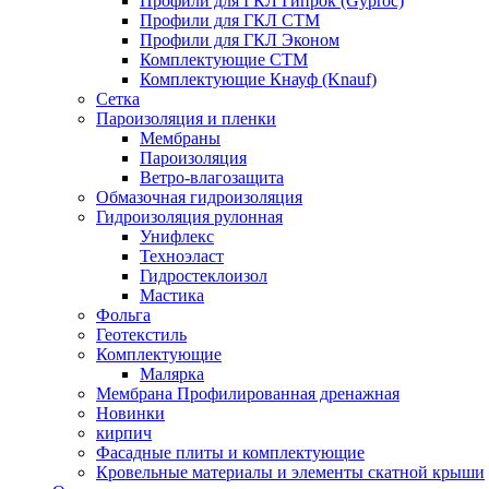
Профили для ГКЛ Гипрок (Gyproc)
Профили для ГКЛ СТМ
Профили для ГКЛ Эконом
Комплектующие СТМ
Комплектующие Кнауф (Knauf)
Сетка
Пароизоляция и пленки
Мембраны
Пароизоляция
Ветро-влагозащита
Обмазочная гидроизоляция
Гидроизоляция рулонная
Унифлекс
Техноэласт
Гидростеклоизол
Мастика
Фольга
Геотекстиль
Комплектующие
Малярка
Мембрана Профилированная дренажная
Новинки
кирпич
Фасадные плиты и комплектующие
Кровельные материалы и элементы скатной крыши