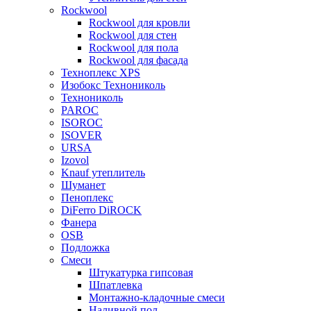
Rockwool
Rockwool для кровли
Rockwool для стен
Rockwool для пола
Rockwool для фасада
Техноплекс XPS
Изобокс Технониколь
Технониколь
PAROC
ISOROC
ISOVER
URSA
Izovol
Knauf утеплитель
Шуманет
Пеноплекс
DiFerro DiROCK
Фанера
OSB
Подложка
Смеси
Штукатурка гипсовая
Шпатлевка
Монтажно-кладочные смеси
Наливной пол