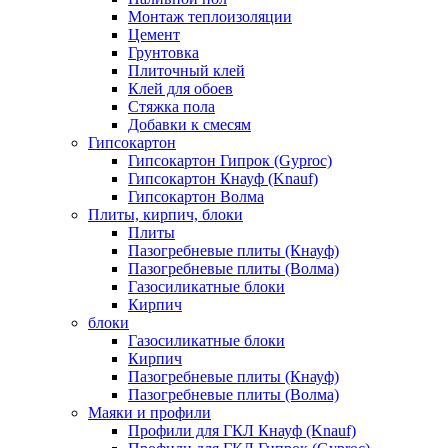
Монтаж теплоизоляции
Цемент
Грунтовка
Плиточный клей
Клей для обоев
Стяжка пола
Добавки к смесям
Гипсокартон
Гипсокартон Гипрок (Gyproc)
Гипсокартон Кнауф (Knauf)
Гипсокартон Волма
Плиты, кирпич, блоки
Плиты
Пазогребневые плиты (Кнауф)
Пазогребневые плиты (Волма)
Газосиликатные блоки
Кирпич
блоки
Газосиликатные блоки
Кирпич
Пазогребневые плиты (Кнауф)
Пазогребневые плиты (Волма)
Маяки и профили
Профили для ГКЛ Кнауф (Knauf)