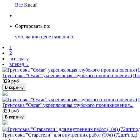
Все
Knauf
Сортировать по:
умолчанию
цене
названию
1
2
все сразу
вперед→
Грунтовка "Oscar" укрепляющая глубокого проникновения (10к
829 руб
В корзину
Грунтовка "Oscar" укрепляющая глубокого проникновения...
829 руб
В корзину
Грунтовка "Старатели" для внутренних работ (10л) (72шт/под)