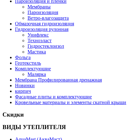
Пароизоляция и пленки
Мембраны
Пароизоляция
Ветро-влагозащита
Обмазочная гидроизоляция
Гидроизоляция рулонная
Унифлекс
Техноэласт
Гидростеклоизол
Мастика
Фольга
Геотекстиль
Комплектующие
Малярка
Мембрана Профилированная дренажная
Новинки
кирпич
Фасадные плиты и комплектующие
Кровельные материалы и элементы скатной крыши
Скидки
ВИДЫ УТЕПЛИТЕЛЯ
AquaMast (АкваМаст)