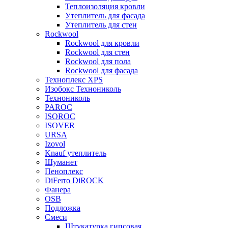
Теплоизоляция кровли
Утеплитель для фасада
Утеплитель для стен
Rockwool
Rockwool для кровли
Rockwool для стен
Rockwool для пола
Rockwool для фасада
Техноплекс XPS
Изобокс Технониколь
Технониколь
PAROC
ISOROC
ISOVER
URSA
Izovol
Knauf утеплитель
Шуманет
Пеноплекс
DiFerro DiROCK
Фанера
OSB
Подложка
Смеси
Штукатурка гипсовая