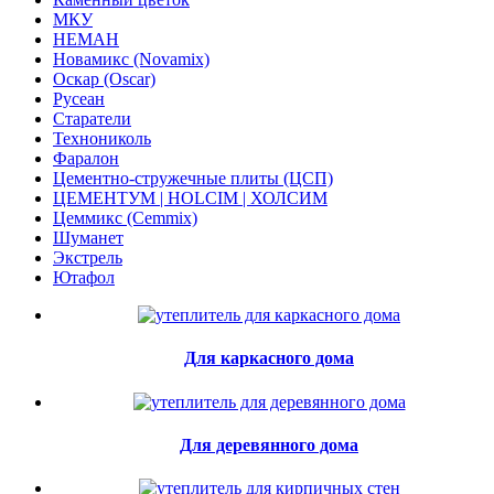
МКУ
НЕМАН
Новамикс (Novamix)
Оскар (Oscar)
Русеан
Старатели
Технониколь
Фаралон
Цементно-стружечные плиты (ЦСП)
ЦЕМЕНТУМ | HOLCIM | ХОЛСИМ
Цеммикс (Cemmix)
Шуманет
Экстрель
Ютафол
Для каркасного дома
Для деревянного дома