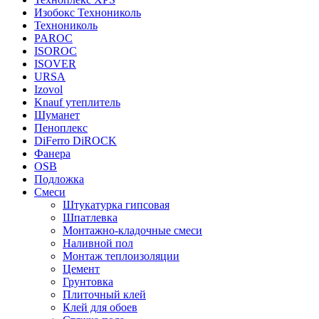
Изобокс Технониколь
Технониколь
PAROC
ISOROC
ISOVER
URSA
Izovol
Knauf утеплитель
Шуманет
Пеноплекс
DiFerro DiROCK
Фанера
OSB
Подложка
Смеси
Штукатурка гипсовая
Шпатлевка
Монтажно-кладочные смеси
Наливной пол
Монтаж теплоизоляции
Цемент
Грунтовка
Плиточный клей
Клей для обоев