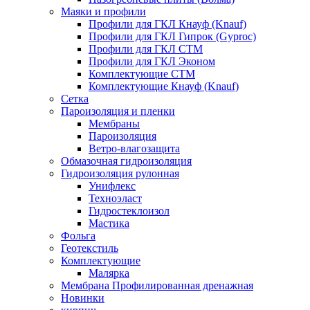
Маяки и профили
Профили для ГКЛ Кнауф (Knauf)
Профили для ГКЛ Гипрок (Gyproc)
Профили для ГКЛ СТМ
Профили для ГКЛ Эконом
Комплектующие СТМ
Комплектующие Кнауф (Knauf)
Сетка
Пароизоляция и пленки
Мембраны
Пароизоляция
Ветро-влагозащита
Обмазочная гидроизоляция
Гидроизоляция рулонная
Унифлекс
Техноэласт
Гидростеклоизол
Мастика
Фольга
Геотекстиль
Комплектующие
Малярка
Мембрана Профилированная дренажная
Новинки