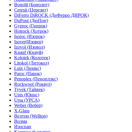
Bonolit (Бонолит)
Ceresit (Церезит)
DiFerro DiROCK (ДиФерро ДИРОК)
DuPont (ДюПон)
Gyproc (Гипрок)
Hotrock (Хотрок)
Isoroc (Изорок)
Isover(Изовер)
Izovol (Изовол)
Knauf (Кнауф)
Kolotek (Колотек)
Litokol (Литокол)
Luix (Люикс)
Paroc (Парок)
Penoplex (Пеноплэкс)
Rockwool (Роквул)
Tyvek (Тайвек)
Unis (Юнис)
Ursa (УРСА)
Weber (Вебер)
X-Glass
Велтон (Wellton)
Волма
Изоспан
Каменный цветок