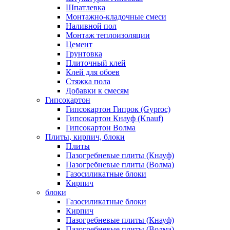
Шпатлевка
Монтажно-кладочные смеси
Наливной пол
Монтаж теплоизоляции
Цемент
Грунтовка
Плиточный клей
Клей для обоев
Стяжка пола
Добавки к смесям
Гипсокартон
Гипсокартон Гипрок (Gyproc)
Гипсокартон Кнауф (Knauf)
Гипсокартон Волма
Плиты, кирпич, блоки
Плиты
Пазогребневые плиты (Кнауф)
Пазогребневые плиты (Волма)
Газосиликатные блоки
Кирпич
блоки
Газосиликатные блоки
Кирпич
Пазогребневые плиты (Кнауф)
Пазогребневые плиты (Волма)