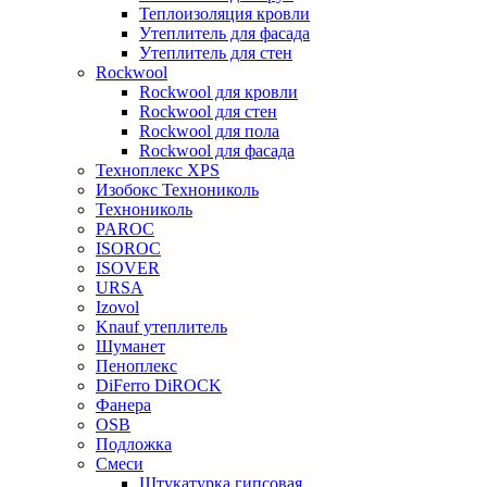
Теплоизоляция кровли
Утеплитель для фасада
Утеплитель для стен
Rockwool
Rockwool для кровли
Rockwool для стен
Rockwool для пола
Rockwool для фасада
Техноплекс XPS
Изобокс Технониколь
Технониколь
PAROC
ISOROC
ISOVER
URSA
Izovol
Knauf утеплитель
Шуманет
Пеноплекс
DiFerro DiROCK
Фанера
OSB
Подложка
Смеси
Штукатурка гипсовая