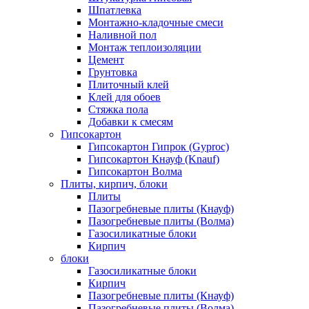
Шпатлевка
Монтажно-кладочные смеси
Наливной пол
Монтаж теплоизоляции
Цемент
Грунтовка
Плиточный клей
Клей для обоев
Стяжка пола
Добавки к смесям
Гипсокартон
Гипсокартон Гипрок (Gyproc)
Гипсокартон Кнауф (Knauf)
Гипсокартон Волма
Плиты, кирпич, блоки
Плиты
Пазогребневые плиты (Кнауф)
Пазогребневые плиты (Волма)
Газосиликатные блоки
Кирпич
блоки
Газосиликатные блоки
Кирпич
Пазогребневые плиты (Кнауф)
Пазогребневые плиты (Волма)