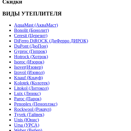
Скидки
ВИДЫ УТЕПЛИТЕЛЯ
AquaMast (АкваМаст)
Bonolit (Бонолит)
Ceresit (Церезит)
DiFerro DiROCK (ДиФерро ДИРОК)
DuPont (ДюПон)
Gyproc (Гипрок)
Hotrock (Хотрок)
Isoroc (Изорок)
Isover(Изовер)
Izovol (Изовол)
Knauf (Кнауф)
Kolotek (Колотек)
Litokol (Литокол)
Luix (Люикс)
Paroc (Парок)
Penoplex (Пеноплэкс)
Rockwool (Роквул)
Tyvek (Тайвек)
Unis (Юнис)
Ursa (УРСА)
Weber (Вебер)