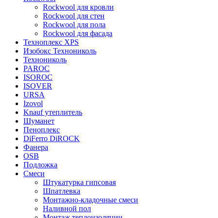
Rockwool для кровли
Rockwool для стен
Rockwool для пола
Rockwool для фасада
Техноплекс XPS
Изобокс Технониколь
Технониколь
PAROC
ISOROC
ISOVER
URSA
Izovol
Knauf утеплитель
Шуманет
Пеноплекс
DiFerro DiROCK
Фанера
OSB
Подложка
Смеси
Штукатурка гипсовая
Шпатлевка
Монтажно-кладочные смеси
Наливной пол
Монтаж теплоизоляции