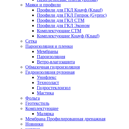
Маяки и профили
Профили для ГКЛ Кнауф (Knauf)
Профили для ГКЛ Гипрок (Gyproc)
Профили для ГКЛ СТМ
Профили для ГКЛ Эконом
Комплектующие СТМ
Комплектующие Кнауф (Knauf)
Сетка
Пароизоляция и пленки
Мембраны
Пароизоляция
Ветро-влагозащита
Обмазочная гидроизоляция
Гидроизоляция рулонная
Унифлекс
Техноэласт
Гидростеклоизол
Мастика
Фольга
Геотекстиль
Комплектующие
Малярка
Мембрана Профилированная дренажная
Новинки