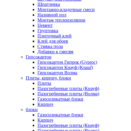
Шпатлевка
Монтажно-кладочные смеси
Наливной пол
Монтаж теплоизоляции
Цемент
Грунтовка
Плиточный клей
Клей для обоев
Стяжка пола
Добавки к смесям
Гипсокартон
Гипсокартон Гипрок (Gyproc)
Гипсокартон Кнауф (Knauf)
Гипсокартон Волма
Плиты, кирпич, блоки
Плиты
Пазогребневые плиты (Кнауф)
Пазогребневые плиты (Волма)
Газосиликатные блоки
Кирпич
блоки
Газосиликатные блоки
Кирпич
Пазогребневые плиты (Кнауф)
Пазогребневые плиты (Волма)