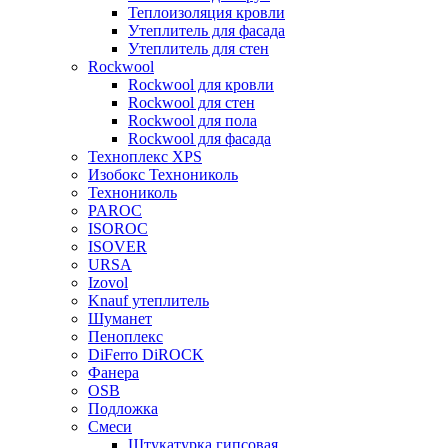
Теплоизоляция кровли
Утеплитель для фасада
Утеплитель для стен
Rockwool
Rockwool для кровли
Rockwool для стен
Rockwool для пола
Rockwool для фасада
Техноплекс XPS
Изобокс Технониколь
Технониколь
PAROC
ISOROC
ISOVER
URSA
Izovol
Knauf утеплитель
Шуманет
Пеноплекс
DiFerro DiROCK
Фанера
OSB
Подложка
Смеси
Штукатурка гипсовая