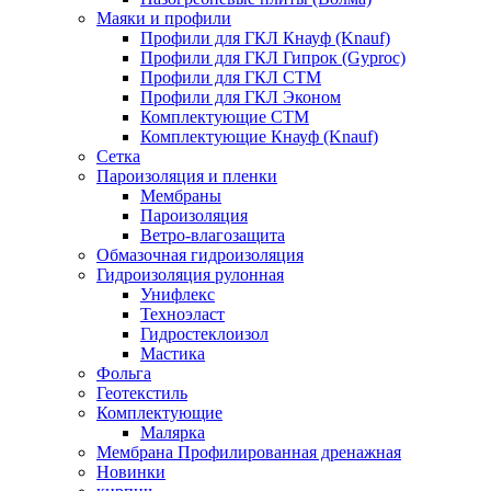
Маяки и профили
Профили для ГКЛ Кнауф (Knauf)
Профили для ГКЛ Гипрок (Gyproc)
Профили для ГКЛ СТМ
Профили для ГКЛ Эконом
Комплектующие СТМ
Комплектующие Кнауф (Knauf)
Сетка
Пароизоляция и пленки
Мембраны
Пароизоляция
Ветро-влагозащита
Обмазочная гидроизоляция
Гидроизоляция рулонная
Унифлекс
Техноэласт
Гидростеклоизол
Мастика
Фольга
Геотекстиль
Комплектующие
Малярка
Мембрана Профилированная дренажная
Новинки