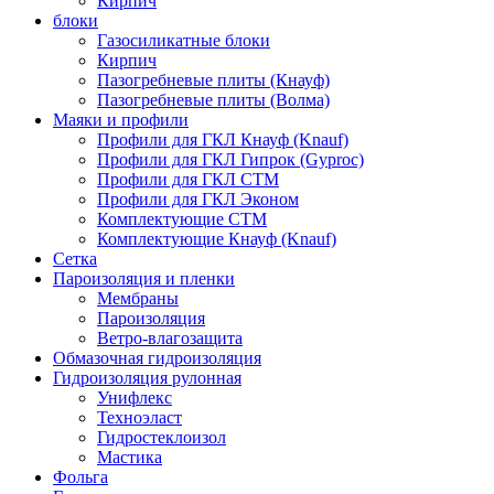
Кирпич
блоки
Газосиликатные блоки
Кирпич
Пазогребневые плиты (Кнауф)
Пазогребневые плиты (Волма)
Маяки и профили
Профили для ГКЛ Кнауф (Knauf)
Профили для ГКЛ Гипрок (Gyproc)
Профили для ГКЛ СТМ
Профили для ГКЛ Эконом
Комплектующие СТМ
Комплектующие Кнауф (Knauf)
Сетка
Пароизоляция и пленки
Мембраны
Пароизоляция
Ветро-влагозащита
Обмазочная гидроизоляция
Гидроизоляция рулонная
Унифлекс
Техноэласт
Гидростеклоизол
Мастика
Фольга