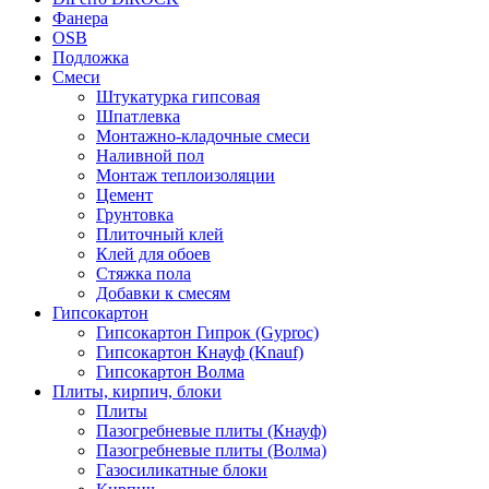
Фанера
OSB
Подложка
Смеси
Штукатурка гипсовая
Шпатлевка
Монтажно-кладочные смеси
Наливной пол
Монтаж теплоизоляции
Цемент
Грунтовка
Плиточный клей
Клей для обоев
Стяжка пола
Добавки к смесям
Гипсокартон
Гипсокартон Гипрок (Gyproc)
Гипсокартон Кнауф (Knauf)
Гипсокартон Волма
Плиты, кирпич, блоки
Плиты
Пазогребневые плиты (Кнауф)
Пазогребневые плиты (Волма)
Газосиликатные блоки