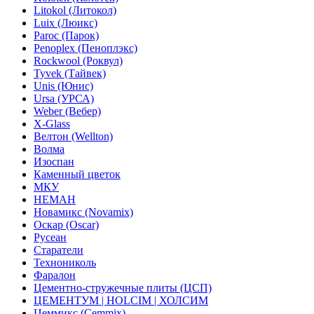
Litokol (Литокол)
Luix (Люикс)
Paroc (Парок)
Penoplex (Пеноплэкс)
Rockwool (Роквул)
Tyvek (Тайвек)
Unis (Юнис)
Ursa (УРСА)
Weber (Вебер)
X-Glass
Велтон (Wellton)
Волма
Изоспан
Каменный цветок
МКУ
НЕМАН
Новамикс (Novamix)
Оскар (Oscar)
Русеан
Старатели
Технониколь
Фаралон
Цементно-стружечные плиты (ЦСП)
ЦЕМЕНТУМ | HOLCIM | ХОЛСИМ
Цеммикс (Cemmix)