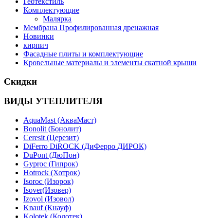
Геотекстиль
Комплектующие
Малярка
Мембрана Профилированная дренажная
Новинки
кирпич
Фасадные плиты и комплектующие
Кровельные материалы и элементы скатной крыши
Скидки
ВИДЫ УТЕПЛИТЕЛЯ
AquaMast (АкваМаст)
Bonolit (Бонолит)
Ceresit (Церезит)
DiFerro DiROCK (ДиФерро ДИРОК)
DuPont (ДюПон)
Gyproc (Гипрок)
Hotrock (Хотрок)
Isoroc (Изорок)
Isover(Изовер)
Izovol (Изовол)
Knauf (Кнауф)
Kolotek (Колотек)