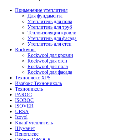
Применение утеплителя
Для фундамента
Утеплитель для пола
Утеплитель для труб
Теплоизоляция кровли
Утеплитель для фасада
Утеплитель для стен
Rockwool
Rockwool для кровли
Rockwool для стен
Rockwool для пола
Rockwool для фасада
Техноплекс XPS
Изобокс Технониколь
Технониколь
PAROC
ISOROC
ISOVER
URSA
Izovol
Knauf утеплитель
Шуманет
Пеноплекс
DiFerro DiROCK