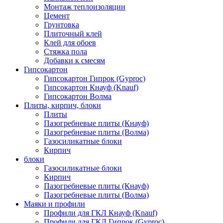
Монтаж теплоизоляции
Цемент
Грунтовка
Плиточный клей
Клей для обоев
Стяжка пола
Добавки к смесям
Гипсокартон
Гипсокартон Гипрок (Gyproc)
Гипсокартон Кнауф (Knauf)
Гипсокартон Волма
Плиты, кирпич, блоки
Плиты
Пазогребневые плиты (Кнауф)
Пазогребневые плиты (Волма)
Газосиликатные блоки
Кирпич
блоки
Газосиликатные блоки
Кирпич
Пазогребневые плиты (Кнауф)
Пазогребневые плиты (Волма)
Маяки и профили
Профили для ГКЛ Кнауф (Knauf)
Профили для ГКЛ Гипрок (Gyproc)