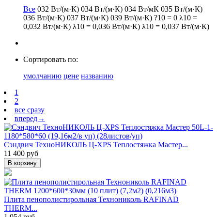
Все
032 Вт/(м·К)
034 Вт/(м·К)
034 Вт/мК
035 Вт/(м·К)
036 Вт/(м·К)
037 Вт/(м·К)
039 Вт/(м·К)
?10 = 0
λ10 =
0,032 Вт/(м·К)
λ10 = 0,036 Вт/(м·К)
λ10 = 0,037 Вт/(м·К)
Сортировать по:
умолчанию
цене
названию
1
2
все сразу
вперед→
Сэндвич ТехноНИКОЛЬ Ц-XPS Теплостяжка Мастер...
11 400 руб
В корзину
Плита пенополистирольная Технониколь RAFINAD
THERM...
1 054 руб