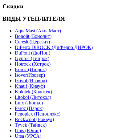
Скидки
ВИДЫ УТЕПЛИТЕЛЯ
AquaMast (АкваМаст)
Bonolit (Бонолит)
Ceresit (Церезит)
DiFerro DiROCK (ДиФерро ДИРОК)
DuPont (ДюПон)
Gyproc (Гипрок)
Hotrock (Хотрок)
Isoroc (Изорок)
Isover(Изовер)
Izovol (Изовол)
Knauf (Кнауф)
Kolotek (Колотек)
Litokol (Литокол)
Luix (Люикс)
Paroc (Парок)
Penoplex (Пеноплэкс)
Rockwool (Роквул)
Tyvek (Тайвек)
Unis (Юнис)
Ursa (УРСА)