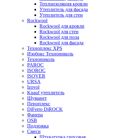
Теплоизоляция кровли
Утеплитель для фасада
Утеплитель для стен
Rockwool
Rockwool для кровли
Rockwool для стен
Rockwool для пола
Rockwool для фасада
Техноплекс XPS
Изобокс Технониколь
Технониколь
PAROC
ISOROC
ISOVER
URSA
Izovol
Knauf утеплитель
Шуманет
Пеноплекс
DiFerro DiROCK
Фанера
OSB
Подложка
Смеси
Штукатурка гипсовая