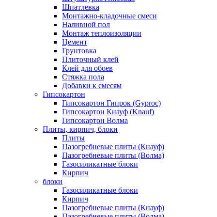
Шпатлевка
Монтажно-кладочные смеси
Наливной пол
Монтаж теплоизоляции
Цемент
Грунтовка
Плиточный клей
Клей для обоев
Стяжка пола
Добавки к смесям
Гипсокартон
Гипсокартон Гипрок (Gyproc)
Гипсокартон Кнауф (Knauf)
Гипсокартон Волма
Плиты, кирпич, блоки
Плиты
Пазогребневые плиты (Кнауф)
Пазогребневые плиты (Волма)
Газосиликатные блоки
Кирпич
блоки
Газосиликатные блоки
Кирпич
Пазогребневые плиты (Кнауф)
Пазогребневые плиты (Волма)