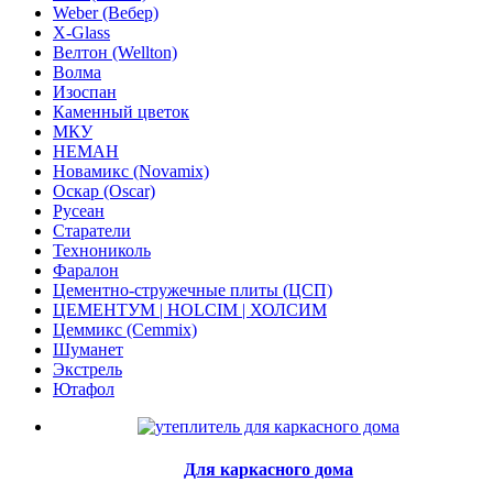
Weber (Вебер)
X-Glass
Велтон (Wellton)
Волма
Изоспан
Каменный цветок
МКУ
НЕМАН
Новамикс (Novamix)
Оскар (Oscar)
Русеан
Старатели
Технониколь
Фаралон
Цементно-стружечные плиты (ЦСП)
ЦЕМЕНТУМ | HOLCIM | ХОЛСИМ
Цеммикс (Cemmix)
Шуманет
Экстрель
Ютафол
Для каркасного дома