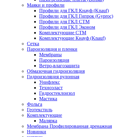
Маяки и профили
Профили для ГКЛ Кнауф (Knauf)
Профили для ГКЛ Гипрок (Gyproc)
Профили для ГКЛ СТМ
Профили для ГКЛ Эконом
Комплектующие СТМ
Комплектующие Кнауф (Knauf)
Сетка
Пароизоляция и пленки
Мембраны
Пароизоляция
Ветро-влагозащита
Обмазочная гидроизоляция
Гидроизоляция рулонная
Унифлекс
Техноэласт
Гидростеклоизол
Мастика
Фольга
Геотекстиль
Комплектующие
Малярка
Мембрана Профилированная дренажная
Новинки