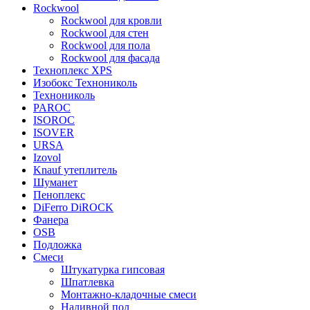
Rockwool
Rockwool для кровли
Rockwool для стен
Rockwool для пола
Rockwool для фасада
Техноплекс XPS
Изобокс Технониколь
Технониколь
PAROC
ISOROC
ISOVER
URSA
Izovol
Knauf утеплитель
Шуманет
Пеноплекс
DiFerro DiROCK
Фанера
OSB
Подложка
Смеси
Штукатурка гипсовая
Шпатлевка
Монтажно-кладочные смеси
Наливной пол