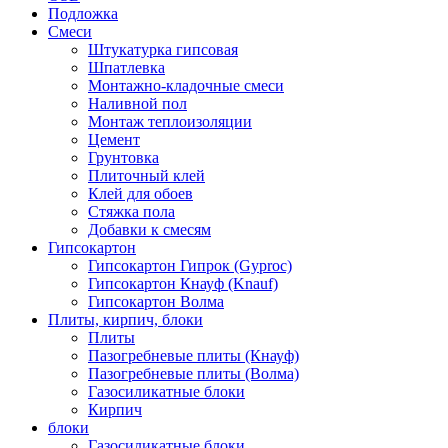
Подложка
Смеси
Штукатурка гипсовая
Шпатлевка
Монтажно-кладочные смеси
Наливной пол
Монтаж теплоизоляции
Цемент
Грунтовка
Плиточный клей
Клей для обоев
Стяжка пола
Добавки к смесям
Гипсокартон
Гипсокартон Гипрок (Gyproc)
Гипсокартон Кнауф (Knauf)
Гипсокартон Волма
Плиты, кирпич, блоки
Плиты
Пазогребневые плиты (Кнауф)
Пазогребневые плиты (Волма)
Газосиликатные блоки
Кирпич
блоки
Газосиликатные блоки