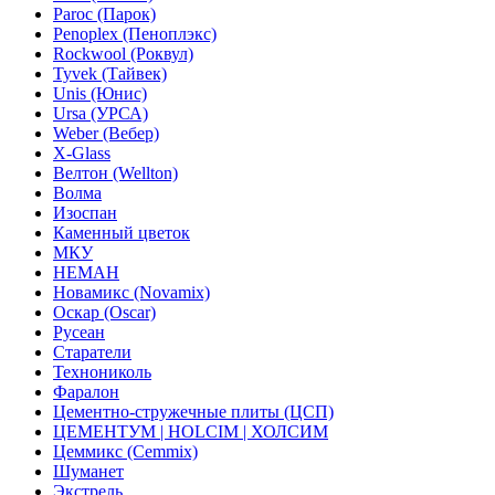
Paroc (Парок)
Penoplex (Пеноплэкс)
Rockwool (Роквул)
Tyvek (Тайвек)
Unis (Юнис)
Ursa (УРСА)
Weber (Вебер)
X-Glass
Велтон (Wellton)
Волма
Изоспан
Каменный цветок
МКУ
НЕМАН
Новамикс (Novamix)
Оскар (Oscar)
Русеан
Старатели
Технониколь
Фаралон
Цементно-стружечные плиты (ЦСП)
ЦЕМЕНТУМ | HOLCIM | ХОЛСИМ
Цеммикс (Cemmix)
Шуманет
Экстрель