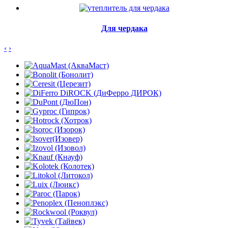
Для чердака
‹
›