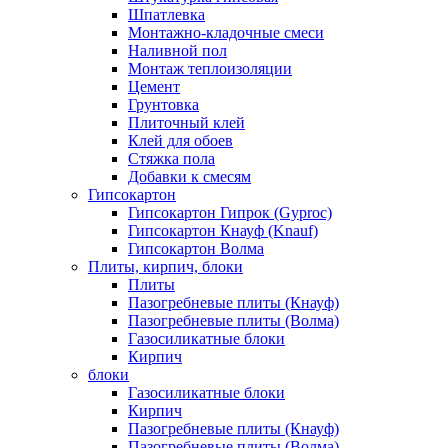
Шпатлевка
Монтажно-кладочные смеси
Наливной пол
Монтаж теплоизоляции
Цемент
Грунтовка
Плиточный клей
Клей для обоев
Стяжка пола
Добавки к смесям
Гипсокартон
Гипсокартон Гипрок (Gyproc)
Гипсокартон Кнауф (Knauf)
Гипсокартон Волма
Плиты, кирпич, блоки
Плиты
Пазогребневые плиты (Кнауф)
Пазогребневые плиты (Волма)
Газосиликатные блоки
Кирпич
блоки
Газосиликатные блоки
Кирпич
Пазогребневые плиты (Кнауф)
Пазогребневые плиты (Волма)