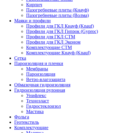
Кирпич
Пазогребневые плиты (Кнауф)
Пазогребневые плиты (Волма)
Маяки и профили
Профили для ГКЛ Кнауф (Knauf)
Профили для ГКЛ Гипрок (Gyproc)
Профили для ГКЛ СТМ
Профили для ГКЛ Эконом
Комплектующие СТМ
Комплектующие Кнауф (Knauf)
Сетка
Пароизоляция и пленки
Мембраны
Пароизоляция
Ветро-влагозащита
Обмазочная гидроизоляция
Гидроизоляция рулонная
Унифлекс
Техноэласт
Гидростеклоизол
Мастика
Фольга
Геотекстиль
Комплектующие
Малярка