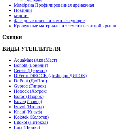
Мембрана Профилированная дренажная
Новинки
кирпич
Фасадные плиты и комплектующие
Кровельные материалы и элементы скатной крыши
Скидки
ВИДЫ УТЕПЛИТЕЛЯ
AquaMast (АкваМаст)
Bonolit (Бонолит)
Ceresit (Церезит)
DiFerro DiROCK (ДиФерро ДИРОК)
DuPont (ДюПон)
Gyproc (Гипрок)
Hotrock (Хотрок)
Isoroc (Изорок)
Isover(Изовер)
Izovol (Изовол)
Knauf (Кнауф)
Kolotek (Колотек)
Litokol (Литокол)
Luix (Люикс)