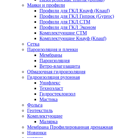
Маяки и профили
Профили для ГКЛ Кнауф (Knauf)
Профили для ГКЛ Гипрок (Gyproc)
Профили для ГКЛ СТМ
Профили для ГКЛ Эконом
Комплектующие СТМ
Комплектующие Кнауф (Knauf)
Сетка
Пароизоляция и пленки
Мембраны
Пароизоляция
Ветро-влагозащита
Обмазочная гидроизоляция
Гидроизоляция рулонная
Унифлекс
Техноэласт
Гидростеклоизол
Мастика
Фольга
Геотекстиль
Комплектующие
Малярка
Мембрана Профилированная дренажная
Новинки