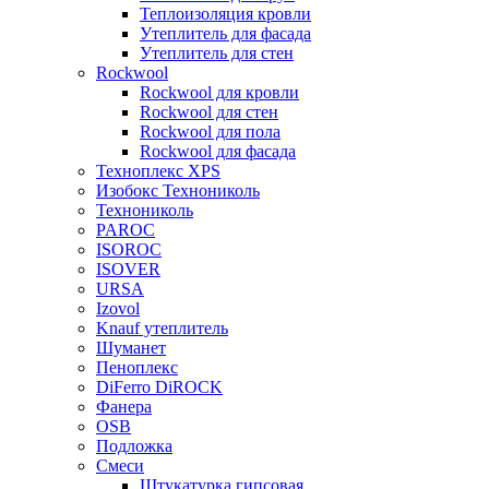
Теплоизоляция кровли
Утеплитель для фасада
Утеплитель для стен
Rockwool
Rockwool для кровли
Rockwool для стен
Rockwool для пола
Rockwool для фасада
Техноплекс XPS
Изобокс Технониколь
Технониколь
PAROC
ISOROC
ISOVER
URSA
Izovol
Knauf утеплитель
Шуманет
Пеноплекс
DiFerro DiROCK
Фанера
OSB
Подложка
Смеси
Штукатурка гипсовая