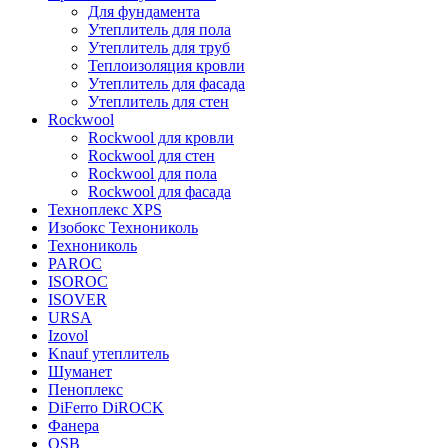
Для фундамента
Утеплитель для пола
Утеплитель для труб
Теплоизоляция кровли
Утеплитель для фасада
Утеплитель для стен
Rockwool
Rockwool для кровли
Rockwool для стен
Rockwool для пола
Rockwool для фасада
Техноплекс XPS
Изобокс Технониколь
Технониколь
PAROC
ISOROC
ISOVER
URSA
Izovol
Knauf утеплитель
Шуманет
Пеноплекс
DiFerro DiROCK
Фанера
OSB