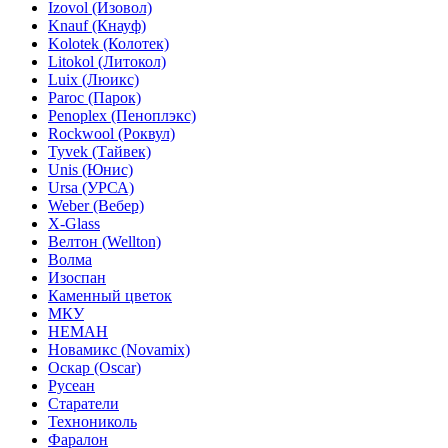
Izovol (Изовол)
Knauf (Кнауф)
Kolotek (Колотек)
Litokol (Литокол)
Luix (Люикс)
Paroc (Парок)
Penoplex (Пеноплэкс)
Rockwool (Роквул)
Tyvek (Тайвек)
Unis (Юнис)
Ursa (УРСА)
Weber (Вебер)
X-Glass
Велтон (Wellton)
Волма
Изоспан
Каменный цветок
МКУ
НЕМАН
Новамикс (Novamix)
Оскар (Oscar)
Русеан
Старатели
Технониколь
Фаралон