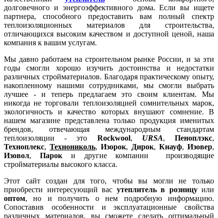
долговечного и энергоэффективного дома. Если вы ищете
партнера, способного предоставить вам полный спектр
теплоизоляционных материалов для строительства,
отличающихся высоким качеством и доступной ценой, наша
компания к вашим услугам.
Мы давно работаем на строительном рынке России, и за эти
годы смогли хорошо изучить достоинства и недостатки
различных стройматериалов. Благодаря практическому опыту,
накопленному нашими сотрудниками, мы смогли выбрать
лучшее - и теперь предлагаем это своим клиентам. Мы
никогда не торговали теплоизоляцией сомнительных марок,
экологичность и качество которых внушают сомнение. В
нашем магазине представлена только продукция именитых
брендов, отвечающая международным стандартам
теплоизоляции - это
Rockwool
,
URSA
,
Пеноплэкс
,
Техноплекс
,
Технониколь
,
Изорок
,
Дирок
,
Кнауф
,
Изовер
,
Изовол
,
Парок
и другие компании производящие
стройматериалы высокого класса.
Этот сайт создан для того, чтобы вы могли не только
приобрести интересующий вас
утеплитель в розницу
или
оптом
, но и получить о нем подробную информацию.
Сопоставив особенности и эксплуатационные свойства
различных материалов, вы сможете сделать оптимальный