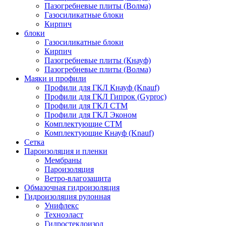
Пазогребневые плиты (Волма)
Газосиликатные блоки
Кирпич
блоки
Газосиликатные блоки
Кирпич
Пазогребневые плиты (Кнауф)
Пазогребневые плиты (Волма)
Маяки и профили
Профили для ГКЛ Кнауф (Knauf)
Профили для ГКЛ Гипрок (Gyproc)
Профили для ГКЛ СТМ
Профили для ГКЛ Эконом
Комплектующие СТМ
Комплектующие Кнауф (Knauf)
Сетка
Пароизоляция и пленки
Мембраны
Пароизоляция
Ветро-влагозащита
Обмазочная гидроизоляция
Гидроизоляция рулонная
Унифлекс
Техноэласт
Гидростеклоизол