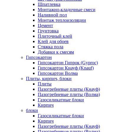
Шпатлевка
Монтажно-кладочные смеси
Наливной пол
Монтаж теплоизоляции
Цемент
Грунтовка
Плиточный клей
Клей для обоев
Стяжка пола
Добавки к смесям
Гипсокартон
Гипсокартон Гипрок (Gyproc)
Гипсокартон Кнауф (Knauf)
Гипсокартон Волма
Плиты, кирпич, блоки
Плиты
Пазогребневые плиты (Кнауф)
Пазогребневые плиты (Волма)
Газосиликатные блоки
Кирпич
блоки
Газосиликатные блоки
Кирпич
Пазогребневые плиты (Кнауф)
Пазогребневые плиты (Волма)