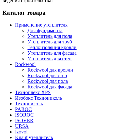
ведения строительства!
Каталог товара
Применение утеплителя
Для фундамента
Утеплитель для пола
Утеплитель для труб
Теплоизоляция кровли
Утеплитель для фасада
Утеплитель для стен
Rockwool
Rockwool для кровли
Rockwool для стен
Rockwool для пола
Rockwool для фасада
Техноплекс XPS
Изобокс Технониколь
Технониколь
PAROC
ISOROC
ISOVER
URSA
Izovol
Knauf утеплитель