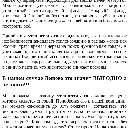
нашем супермаркете подходящий для ваших целей материал.
Многослойное утепление с облицовкой из кирпича,
утепленный вентилируемый фасад, "мокрый" фасад,
кровельный "пирог" любого типа, изоляция заглубленных и
внутридомовых конструкций – с нашей компанией возможно
построить всё.
Приобретая
утеплитель со склада
у нас, вы избавлены от
необходимости заказывать теплоизоляцию в разных магазинах
России, тратя время и нервы на поиск нужного вам товара. А
учитывая то, что наши клиенты строят свои дома в разных
регионах РФ, широкий ассортимент позволяет им сэкономить
на доставке - ведь различные виды утеплителя комплектуются
в единую партию, что значительно снижает расходы.
В нашем случае Дешево это значит
ВЫГОДНО
а
не плохо!!!
Мы продаем в розницу
утеплитель со склада
по цене,
которая является оптовой. Приобретая его в нашей компании,
вы можете сэкономить до 30% бюджета - согласитесь, это
значительная сумма. При этом качество теплоизоляционных
материалов остается неизменно высоким. Вы спросите, в чем
наш секрет? Как нам удается держать низкие цены без
снижения качества утеплителя? Ответ прост. Наша компания