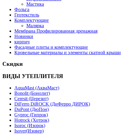
Мастика
Фольга
Геотекстиль
Комплектующие
Малярка
Мембрана Профилированная дренажная
Новинки
кирпич
Фасадные плиты и комплектующие
Кровельные материалы и элементы скатной крыши
Скидки
ВИДЫ УТЕПЛИТЕЛЯ
AquaMast (АкваМаст)
Bonolit (Бонолит)
Ceresit (Церезит)
DiFerro DiROCK (ДиФерро ДИРОК)
DuPont (ДюПон)
Gyproc (Гипрок)
Hotrock (Хотрок)
Isoroc (Изорок)
Isover(Изовер)