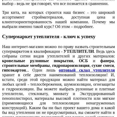
выбор - ведь не зря говорят, что все познается в сравнении.
Три кита, на которых строится наш бизнес - это широкий
ассортимент стройматериалов, доступная цена и
клиентоориентированность нашей компании. Почему мы
выбрали именно такой курс? Об этом – подробнее.
Супермаркет утеплителя - ключ к успеху
Наш интернет-магазин можно по праву назвать строительным
супермаркетом в квалификации -
УТЕПЛИТЕЛИ
. Ведь здесь
собраны сотни видов утеплителей и других материалов:
кровельные рулонные покрытия
,
ОСБ
и
фанера
,
строительные мембраны
,
гидропароизоляция
,
сухие смеси
,
гипсокартон
... Один лишь
оптовый склад утеплителя
хранит в себе двести наименований теплоизоляции! И,
кстати, среди этой продукции можно найти материал для
любых целей - теплосбережения, шумоизоляции, огнезащиты
и гидроизоляции. Вы можете выбрать рулонные и плитные
утеплители, стекловату, минвату и Экструдированный
пенополистирол, материалы высокой плотности или мягкие
(применяющиеся для теплоизоляции ненагруженных
конструкций). Каким бы ни был проект вашего дома и какой
бы вид утепления он не предусматривал, вы сможете найти в