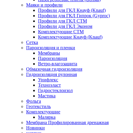
Маяки и профили
Профили для ГКЛ Кнауф (Knauf)
Профили для ГКЛ Гипрок (Gyproc)
Профили для ГКЛ СТМ
Профили для ГКЛ Эконом
Комплектующие СТМ
Комплектующие Кнауф (Knauf)
Сетка
Пароизоляция и пленки
Мембраны
Пароизоляция
Ветро-влагозащита
Обмазочная гидроизоляция
Гидроизоляция рулонная
Унифлекс
Техноэласт
Гидростеклоизол
Мастика
Фольга
Геотекстиль
Комплектующие
Малярка
Мембрана Профилированная дренажная
Новинки