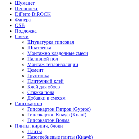
Шуманет
Пеноплекс
DiFerro DiROCK
Фанера
OSB
Подложка
Смеси
Штукатурка гипсовая
Шпатлевка
Монтажно-кладочные смеси
Наливной пол
Монтаж теплоизоляции
Цемент
Грунтовка
Плиточный клей
Клей для обоев
Стяжка пола
Добавки к смесям
Гипсокартон
Гипсокартон Гипрок (Gyproc)
Гипсокартон Кнауф (Knauf)
Гипсокартон Волма
Плиты, кирпич, блоки
Плиты
Пазогребневые плиты (Кнауф)