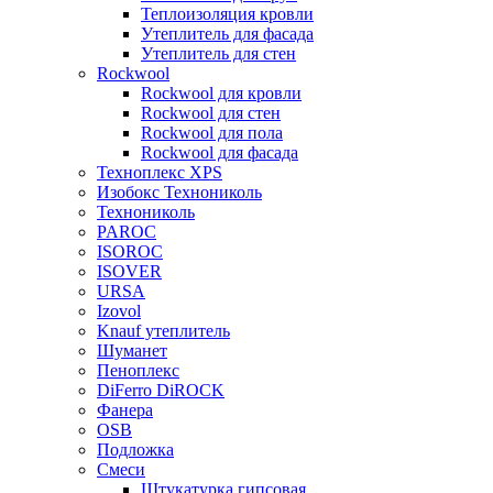
Теплоизоляция кровли
Утеплитель для фасада
Утеплитель для стен
Rockwool
Rockwool для кровли
Rockwool для стен
Rockwool для пола
Rockwool для фасада
Техноплекс XPS
Изобокс Технониколь
Технониколь
PAROC
ISOROC
ISOVER
URSA
Izovol
Knauf утеплитель
Шуманет
Пеноплекс
DiFerro DiROCK
Фанера
OSB
Подложка
Смеси
Штукатурка гипсовая